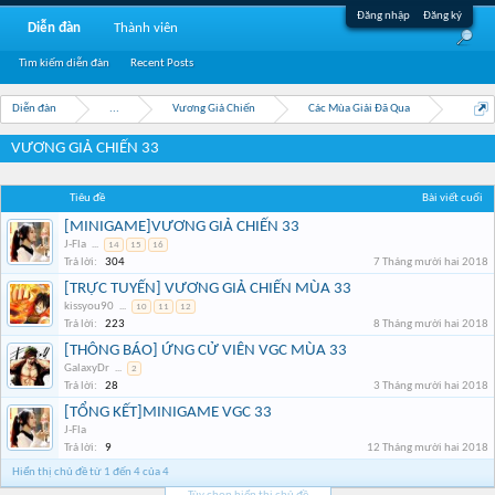
Đăng nhập
Đăng ký
Diễn đàn
Thành viên
Tìm kiếm diễn đàn
Recent Posts
Diễn đàn
...
Vương Giả Chiến
Các Mùa Giải Đã Qua
VƯƠNG GIẢ CHIẾN 33
Tiêu đề
Bài viết cuối
[MINIGAME]VƯƠNG GIẢ CHIẾN 33
J-Fla
...
14
15
16
Trả lời:
304
7 Tháng mười hai 2018
[TRỰC TUYẾN] VƯƠNG GIẢ CHIẾN MÙA 33
kissyou90
...
10
11
12
Trả lời:
223
8 Tháng mười hai 2018
[THÔNG BÁO] ỨNG CỬ VIÊN VGC MÙA 33
GalaxyDr
...
2
Trả lời:
28
3 Tháng mười hai 2018
[TỔNG KẾT]MINIGAME VGC 33
J-Fla
Trả lời:
9
12 Tháng mười hai 2018
Hiển thị chủ đề từ 1 đến 4 của 4