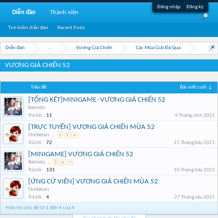
Đăng nhập
Đăng ký
Diễn đàn
Thành viên
Tìm kiếm diễn đàn
Recent Posts
Diễn đàn
...
Vương Giả Chiến
Các Mùa Giải Đã Qua
VƯƠNG GIẢ CHIẾN 52
Tiêu đề
Bài viết cuối ↓
[TỔNG KẾT]MINIGAME -VƯƠNG GIẢ CHIẾN 52
Belinda
Trả lời:
11
4 Tháng chín 2021
[TRỰC TUYẾN] VƯƠNG GIẢ CHIẾN MÙA 52
OreYahari
...
2
3
4
Trả lời:
72
11 Tháng bảy 2021
[MINIGAME] VƯƠNG GIẢ CHIẾN 52
Belinda
...
5
6
7
Trả lời:
131
10 Tháng bảy 2021
[ỨNG CỬ VIÊN] VƯƠNG GIẢ CHIẾN MÙA 52
OreYahari
Trả lời:
4
27 Tháng sáu 2021
Hiển thị chủ đề từ 1 đến 4 của 4