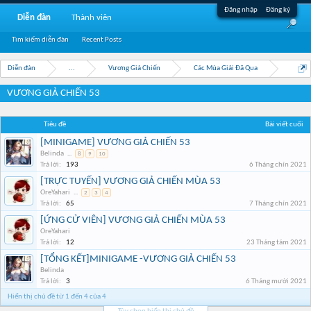
Đăng nhập
Đăng ký
Diễn đàn
Thành viên
Tìm kiếm diễn đàn
Recent Posts
Diễn đàn
...
Vương Giả Chiến
Các Mùa Giải Đã Qua
VƯƠNG GIẢ CHIẾN 53
Tiêu đề
Bài viết cuối
[MINIGAME] VƯƠNG GIẢ CHIẾN 53
Belinda
...
8
9
10
Trả lời:
193
6 Tháng chín 2021
[TRỰC TUYẾN] VƯƠNG GIẢ CHIẾN MÙA 53
OreYahari
...
2
3
4
Trả lời:
65
7 Tháng chín 2021
[ỨNG CỬ VIÊN] VƯƠNG GIẢ CHIẾN MÙA 53
OreYahari
Trả lời:
12
23 Tháng tám 2021
[TỔNG KẾT]MINIGAME -VƯƠNG GIẢ CHIẾN 53
Belinda
Trả lời:
3
6 Tháng mười 2021
Hiển thị chủ đề từ 1 đến 4 của 4