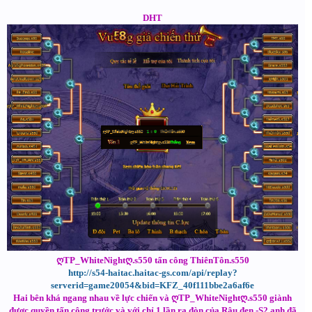
DHT
ღTP_WhiteNightღ.s550 tấn công ThiênTôn.s550
http://s54-haitac.haitac-gs.com/api/replay?
serverid=game20054&bid=KFZ_40f111bbe2a6af6e
Hai bên khá ngang nhau về lực chiến và ღTP_WhiteNightღ.s550 giành
được quyền tấn công trước và với chỉ 1 lần ra đòn của Râu đen -S2 anh đã