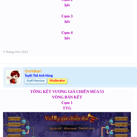
hết
Cụm 3
hết
Cụm 4
hết
5 Tháng chín 2021
OreYahari
Tuyệt Thế Anh Hùng
Staff Member
Moderator
TỔNG KẾT VƯƠNG GIẢ CHIẾN MÙA 53
VÒNG BÁN KẾT
Cụm 1
TTG