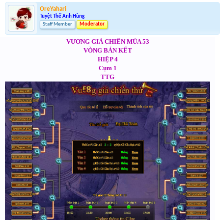
OreYahari
Tuyệt Thế Anh Hùng
Staff Member
Moderator
VƯƠNG GIẢ CHIẾN MÙA 53
VÒNG BÁN KẾT
HIỆP 4
Cụm 1
TTG