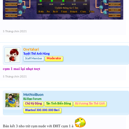
5 Tháng chín 2021
OreYahari
Tuyệt Thế Anh Hùng
Staff Member
Moderator
cụm 1 mai lại nhạt toẹt
5 Tháng chín 2021
MotNoiBuon
Bá Đạo Forum
Chữ Ký Động
Tân Tinh Biển Đông
Bá Vương Tân Thế Giới
Wanted 300.000.000 Beri
Bán kết 3 nho trừ cụm nude với ĐHT cụm 1 à