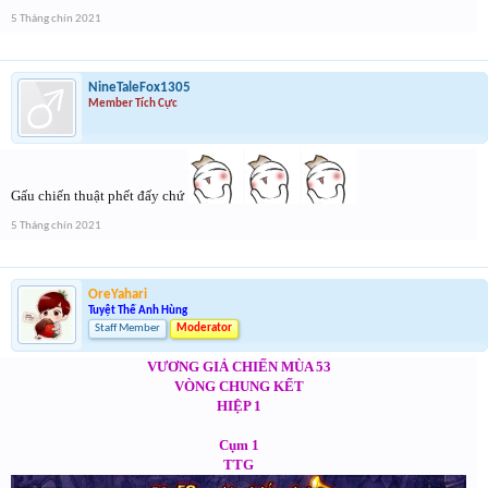
5 Tháng chín 2021
NineTaleFox1305
Member Tích Cực
Gấu chiến thuật phết đấy chứ
5 Tháng chín 2021
OreYahari
Tuyệt Thế Anh Hùng
Staff Member
Moderator
VƯƠNG GIẢ CHIẾN MÙA 53
VÒNG CHUNG KẾT
HIỆP 1
Cụm 1
TTG