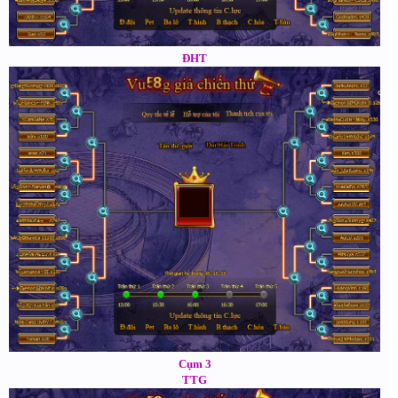
ĐHT
Cụm 3
TTG