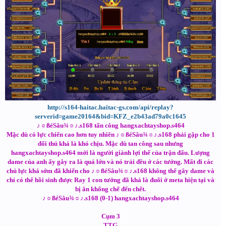
http://s164-haitac.haitac-gs.com/api/replay?
serverid=game20164&bid=KFZ_e2b43ad79a0c1645
♪☼ßéSâu¾☼♪.s168 tấn công hangxachtayshop.s464
Mặc dù có lực chiến cao hơn tuy nhiên ♪☼ßéSâu¾☼♪.s168 phải gặp cho 1
đối thủ khá là khó chịu. Mặc dù tan công sau nhưng
hangxachtayshop.s464 mới là người giành lợi thế của trận đấu. Lượng
dame của anh ấy gây ra là quá lớn và nó trải đều ở các tướng. Mất đi các
chủ lực khá sớm đã khiến cho ♪☼ßéSâu¾☼♪.s168 không thể gây dame và
chỉ có thể hồi sinh được Ray 1 con tướng đã khá là đuối ở meta hiện tại và
bị ăn khống chế đến chết.
♪☼ßéSâu¾☼♪.s168 (0-1) hangxachtayshop.s464
Cụm 3
TTG