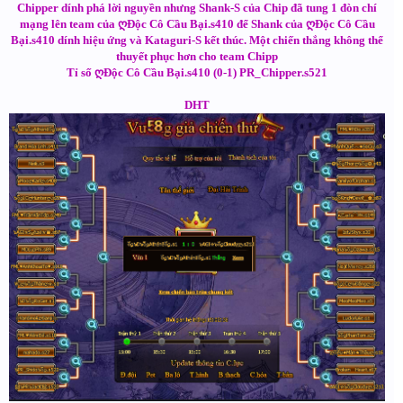
Chipper dính phá lời nguyền nhưng Shank-S của Chip đã tung 1 đòn chí
mạng lên team của ღĐộc Cô Cầu Bại.s410 để Shank của ღĐộc Cô Cầu
Bại.s410 dính hiệu ứng và Kataguri-S kết thúc. Một chiến thắng không thể
thuyết phục hơn cho team Chipp
Tỉ số ღĐộc Cô Cầu Bại.s410 (0-1) PR_Chipper.s521
DHT