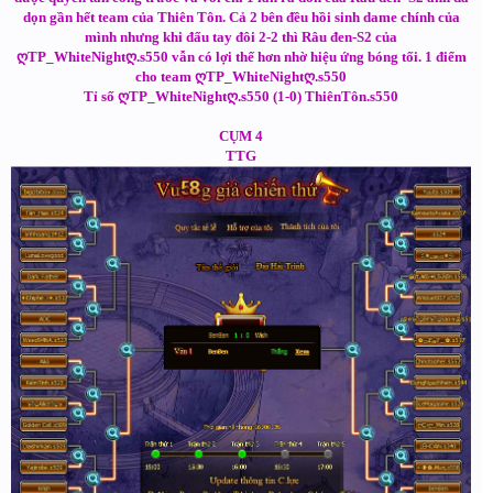
dọn gần hết team của Thiên Tôn. Cả 2 bên đều hồi sinh dame chính của
mình nhưng khi đấu tay đôi 2-2 thì Râu đen-S2 của
ღTP_WhiteNightღ.s550 vẫn có lợi thế hơn nhờ hiệu ứng bóng tối. 1 điểm
cho team ღTP_WhiteNightღ.s550
Tỉ số ღTP_WhiteNightღ.s550 (1-0) ThiênTôn.s550
CỤM 4
TTG