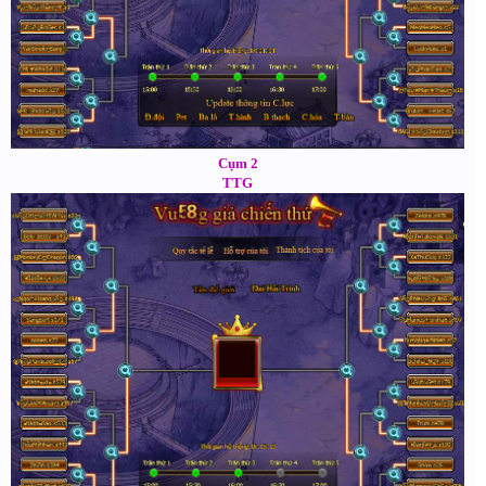
Cụm 2
TTG