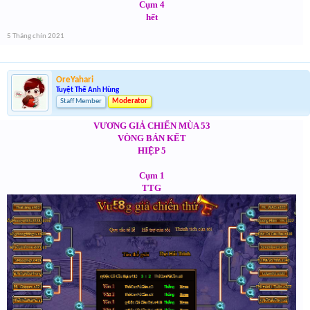
Cụm 4
hết
5 Tháng chín 2021
OreYahari
Tuyệt Thế Anh Hùng
Staff Member
Moderator
VƯƠNG GIẢ CHIẾN MÙA 53
VÒNG BÁN KẾT
HIỆP 5
Cụm 1
TTG