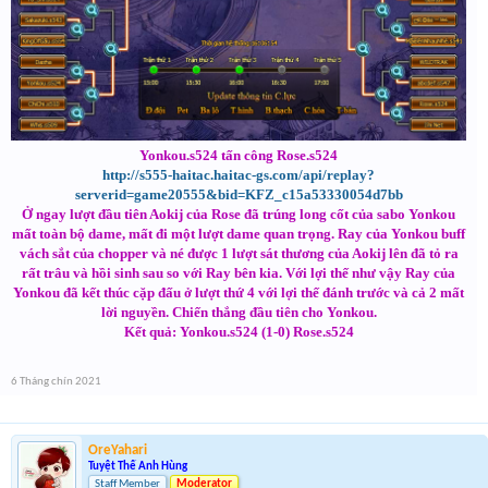
Yonkou.s524 tấn công Rose.s524
http://s555-haitac.haitac-gs.com/api/replay?
serverid=game20555&bid=KFZ_c15a53330054d7bb
Ở ngay lượt đầu tiên Aokij của Rose đã trúng long cốt của sabo Yonkou
mất toàn bộ dame, mất đi một lượt dame quan trọng. Ray của Yonkou buff
vách sắt của chopper và né được 1 lượt sát thương của Aokij lên đã tỏ ra
rất trâu và hồi sinh sau so với Ray bên kia. Với lợi thế như vậy Ray của
Yonkou đã kết thúc cặp đấu ở lượt thứ 4 với lợi thế đánh trước và cả 2 mất
lời nguyền. Chiến thắng đầu tiên cho Yonkou.
Kết quả: Yonkou.s524 (1-0) Rose.s524
6 Tháng chín 2021
OreYahari
Tuyệt Thế Anh Hùng
Staff Member
Moderator