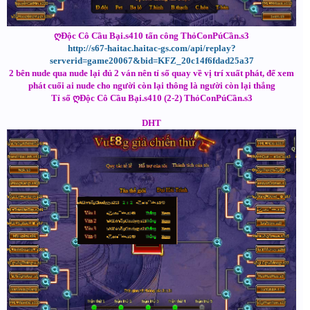
ღĐộc Cô Cầu Bại.s410 tấn công ThỏConPúCần.s3
http://s67-haitac.haitac-gs.com/api/replay?
serverid=game20067&bid=KFZ_20c14f6fdad25a37
2 bên nude qua nude lại đủ 2 ván nên tỉ số quay về vị trí xuất phát, để xem
phát cuối ai nude cho người còn lại thông là người còn lại thắng
Tỉ số ღĐộc Cô Cầu Bại.s410 (2-2) ThỏConPúCần.s3
DHT