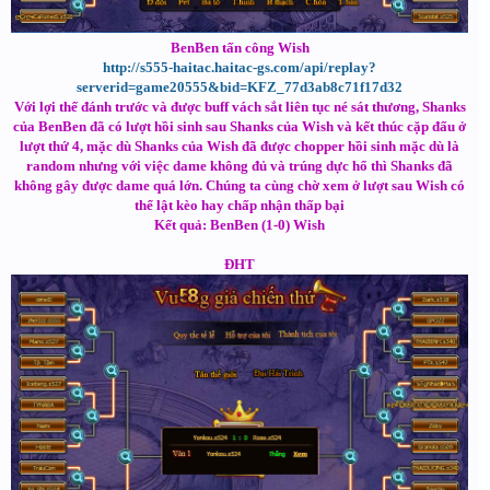
BenBen tấn công Wish
http://s555-haitac.haitac-gs.com/api/replay?
serverid=game20555&bid=KFZ_77d3ab8c71f17d32
Với lợi thế đánh trước và được buff vách sắt liên tục né sát thương, Shanks
của BenBen đã có lượt hồi sinh sau Shanks của Wish và kết thúc cặp đấu ở
lượt thứ 4, mặc dù Shanks của Wish đã được chopper hồi sinh mặc dù là
random nhưng với việc dame không đủ và trúng dực hổ thì Shanks đã
không gây được dame quá lớn. Chúng ta cùng chờ xem ở lượt sau Wish có
thể lật kèo hay chấp nhận thấp bại
Kết quả: BenBen (1-0) Wish
ĐHT