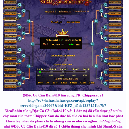
ღĐộc Cô Cầu Bại.s410 tấn công PR_Chipper.s521
http://s67-haitac.haitac-gs.com/api/replay?
serverid=game20067&bid=KFZ_d5de1287151bc7b7
NicoRobin của ღĐộc Cô Cầu Bại.s410 với 1 đòn nộ đã cấu được gần nửa
cây máu của team Chipper. Sau đó dực hổ của cả hai bên lần lượt bộc phát
khiến trận đấu đa phần chỉ là những con số nhỏ vô nghĩa. Tưởng chừng
như ღĐộc Cô Cầu Bại.s410 đã có 1 chiến thắng cho mình khi Shank-S của