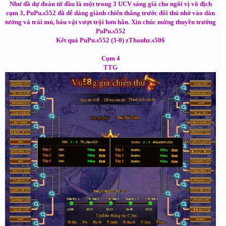
Như đã dự đoán từ đầu là một trong 3 UCV sáng giá cho ngôi vị vô địch
cụm 3, PuPu.s552 đã dễ dàng giành chiến thắng trước đối thủ nhờ vào dàn
tướng và trái mú, báu vật vượt trội hơn hẳn. Xin chúc mừng thuyền trưởng
PuPu.s552
Kết quả PuPu.s552 (3-0) zThanhz.s506
Cụm 4
TTG