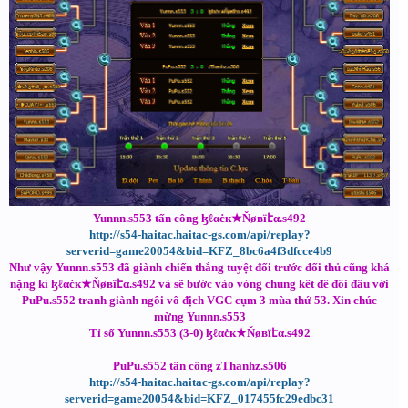
Yunnn.s553 tấn công ɮℓαċк★Ňøвїէα.s492
http://s54-haitac.haitac-gs.com/api/replay?
serverid=game20054&bid=KFZ_8bc6a4f3dfcce4b9
Như vậy Yunnn.s553 đã giành chiến thắng tuyệt đối trước đối thủ cũng khá
nặng kí ɮℓαċк★Ňøвїէα.s492 và sẽ bước vào vòng chung kết để đối đầu với
PuPu.s552 tranh giành ngôi vô địch VGC cụm 3 mùa thứ 53. Xin chúc
mừng Yunnn.s553
Tỉ số Yunnn.s553 (3-0) ɮℓαċк★Ňøвїէα.s492
PuPu.s552 tấn công zThanhz.s506
http://s54-haitac.haitac-gs.com/api/replay?
serverid=game20054&bid=KFZ_017455fc29edbc31