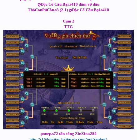
ღĐộc Cô Cầu Bại.s410 đấm vỡ đầu
ThỏConPúCần.s3 (2-1) ღĐộc Cô Cầu Bại.s410
Cụm 2
TTG
ponep.s72 tấn công ZinZin.s284
http://s164-haitac.haitac-gs.com/api/replay?