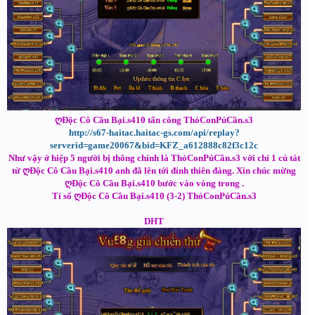
ღĐộc Cô Cầu Bại.s410 tấn công ThỏConPúCần.s3
http://s67-haitac.haitac-gs.com/api/replay?
serverid=game20067&bid=KFZ_a612888c82f3c12c
Như vậy ở hiệp 5 người bị thông chính là ThỏConPúCần.s3 với chỉ 1 cú tát
từ ღĐộc Cô Cầu Bại.s410 anh đã lên tới đỉnh thiên đàng. Xin chúc mừng
ღĐộc Cô Cầu Bại.s410 bước vào vòng trong .
Tỉ số ღĐộc Cô Cầu Bại.s410 (3-2) ThỏConPúCần.s3
DHT