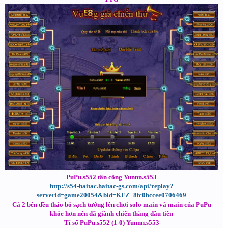
PuPu.s552 tấn công Yunnn.s553
http://s54-haitac.haitac-gs.com/api/replay?
serverid=game20054&bid=KFZ_8fc0bccee0706469
Cả 2 bên đều tháo bỏ sạch tướng lên chơi solo main và main của PuPu
khỏe hơn nên đã giành chiến thắng đầu tiên
Tỉ số PuPu.s552 (1-0) Yunnn.s553