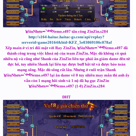
๖SiuNhơn➻༺Nemo.s497 tấn công ZinZin.s284
http://s164-haitac.haitac-gs.com/api/replay?
serverid=game20164&bid=KFZ_5e03069106c078af
Xếp main ở vi trí đối mặt với Ray ZinZin, ๖SiuNhơn➻༺Nemo.s497 đã
thành công trong việc khoá nộ của team ZinZin. Mặc dù không có quá
nhiều nộ và cũng như Shank của ZinZin liên tục phải ăn giảm dame đên từ
đực hổ, tuy nhiên Shank lại liên tục được buff bất tử và được bảo toàn
mạng sống. Mặc dù sông rất lâu. Nhưng ở cuối trận Shank
๖SiuNhơn➻༺Nemo.s497 lại ăn dame về 0 tuy nhiên may mắn thì anh ấy
vẫn còn 1 mạng hồi sinh và 1 nộ đã hạ gục ZinZin
๖SiuNhơn➻༺Nemo.s497 (1-0) ZinZin.s284
ĐHT