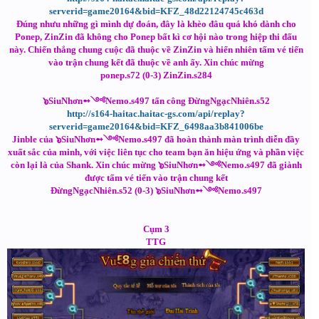
serverid=game20164&bid=KFZ_48d22124745c463d
Đúng nhưu những gì mình dự đoán, đây là khèo đâu quá khó dành cho
Ponep, ZinZin đã không cho Ponep bất kì cơ hội nào trong hiệp thi đấu
này. Chiến thắng chung cuộc đã thuộc về ZinZin và hiển nhiên tấm vé tiến
vào trận chung kết đã thuộc về anh ấy. Xin chúc mừng
ponep.s72 (0-3) ZinZin.s284
๖SiuNhơn➻༺Nemo.s497 tấn công ĐừngNgạcNhiên.s52
http://s164-haitac.haitac-gs.com/api/replay?
serverid=game20164&bid=KFZ_6498aa3b841006be
Jinble của ๖SiuNhơn➻༺Nemo.s497 đã hoàn thành màn trình diễn đầy
xuất sắc của minh, với việc liên tục cho team bạn ăn hiệu ứng và phần việc
còn lại là của Shank. Xin chúc mừng ๖SiuNhơn➻༺Nemo.s497 đã giành
được tấm vé tiến vào trận chung kết
ĐừngNgạcNhiên.s52 (0-3) ๖SiuNhơn➻༺Nemo.s497
Cụm 3
TTG