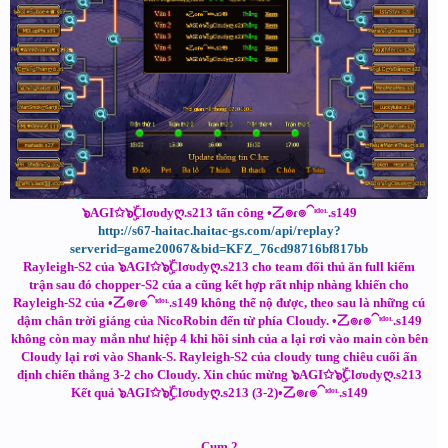
๖AGI✩๖ۣۜClσυdyღ.s213 tấn công •乙๏ɾ๏⁀ᶦᵈᵒᶫ.s149
http://s67-haitac.haitac-gs.com/api/replay?
serverid=game20067&bid=KFZ_76cd98716bf817bb
Rayleigh-S2 của ๖AGI✩๖ۣۜClσυdyღ.s213 cho team đối thủ ăn full kiếm
trận sau đó chopper-S2 của a cũng kết hợp rất nhịp nhàng khiến cho
Rayleigh-S2 của •乙๏ɾ๏⁀ᶦᵈᵒᶫ.s149 không thể nộ được, theo sau là những cú
dậm chân trời giáng của NicoRobin đến từ phía Cloudy. •乙๏ɾ๏⁀ᶦᵈᵒᶫ.s149
không còn may mắn như hiệp 4 khi hồi sinh của a lại rơi vào main còn bên
Cloudy lại rơi vào Shank-S. Rayleigh-S2 của cloudy tung chiêu cuối ấn
định chiến thắng 3-2 cho Cloudy. Xin chúc mừng ๖AGI✩๖ۣۜClσυdyღ.s213
Kết quả ๖AGI✩๖ۣۜClσυdyღ.s213 (3-2)•乙๏ɾ๏⁀ᶦᵈᵒᶫ.s149
Cụm 2