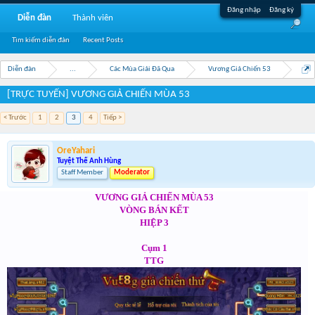
Đăng nhập
Đăng ký
Diễn đàn
Thành viên
Tìm kiếm diễn đàn
Recent Posts
Diễn đàn
...
Các Mùa Giải Đã Qua
Vương Giả Chiến 53
[TRỰC TUYẾN] VƯƠNG GIẢ CHIẾN MÙA 53
< Trước
1
2
3
4
Tiếp >
OreYahari
Tuyệt Thế Anh Hùng
Staff Member
Moderator
VƯƠNG GIẢ CHIẾN MÙA 53
VÒNG BÁN KẾT
HIỆP 3
Cụm 1
TTG