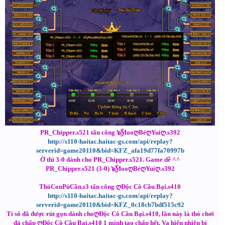
PR_Chipper.s521 tấn công ๖ۣۜMooღBéღYuiღ.s392
http://s110-haitac.haitac-gs.com/api/replay?
serverid=game20110&bid=KFZ_afa19d77fa70997b
Ờ thì 3-0 dành cho PR_Chipper.s521. Game dễ ^^
PR_Chipper.s521 (3-0) ๖ۣۜMooღBéღYuiღ.s392
ThỏConPúCần.s3 tấn công ღĐộc Cô Cầu Bại.s410
http://s110-haitac.haitac-gs.com/api/replay?
serverid=game20110&bid=KFZ_0c18cb7bdf515c92
Tỉ sổ đã được rút gọn dành choღĐộc Cô Cầu Bại.s410, lần này là thỏ chơi
đá chấp ღĐộc Cô Cầu Bại.s410 1 mình tao chấp hết. Va hiển nhiên bi