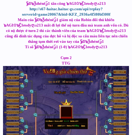
ۣۜ๖D๖ۣۜAthénēۣۜ.s1 tấn công ๖AGI✩๖ۣۜClσυdyღ.s213
http://s67-haitac.haitac-gs.com/api/replay?
serverid=game20067&bid=KFZ_2936a4f580bf300f
Main của ۣۜ๖D๖ۣۜAthénēۣۜ.s1 giảm nộ của Robin đối thủ khiến
๖AGI✩๖ۣۜClσυdyღ.s213 mất đi lợi thế nộ turn đầu mà team anh vốn có. Dù
có nộ được ở turn 2 thì các thành viên của team ๖AGI✩๖ۣۜClσυdyღ.s213
cũng đã dính tác dụng của dực hổ và bị độc sa cấu máu liên tục nên chiến
thắng tạm thời rơi vào tay của ۣۜ๖D๖ۣۜAthénēۣۜ.s1
Tỉ số ۣۜ๖D๖ۣۜAthénēۣۜ.s1 (1-0) ๖AGI✩๖ۣۜClσυdyღ.s213
Cụm 2
TTG