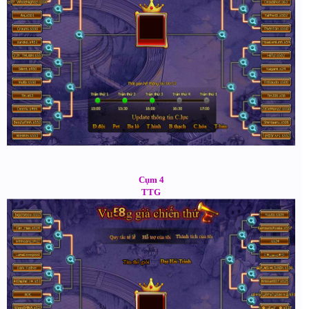
Cụm 4
TTG