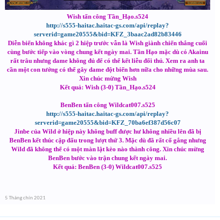
Wish tấn công Tần_Hạo.s524
http://s555-haitac.haitac-gs.com/api/replay?
serverid=game20555&bid=KFZ_3baac2ad82b83446
Diễn biến không khác gì 2 hiệp trước vẫn là Wish giành chiến thắng cuối
cùng bước tiếp vào vòng chung kết ngày mai. Tần Hạo mặc dù có Akainu
rất trâu nhưng dame không đủ để có thể kết liễu đối thủ. Xem ra anh ta
cần một con tướng có thể gây dame đột biến hơn nữa cho những mùa sau.
Xin chúc mừng Wish
Kết quả: Wish (3-0) Tần_Hạo.s524
BenBen tấn công Wildcat007.s525
http://s555-haitac.haitac-gs.com/api/replay?
serverid=game20555&bid=KFZ_70ba6ef387d56c07
Jinbe của Wild ở hiệp này không buff được hư không nhiều lên đã bị
BenBen kết thúc cặp đấu trong lượt thứ 3. Mặc dù đã rất cố gắng nhưng
Wild đã không thể có một màn lật kèo nào thành công. Xin chúc mừng
BenBen bước vào trận chung kết ngày mai.
Kết quả: BenBen (3-0) Wildcat007.s525
5 Tháng chín 2021