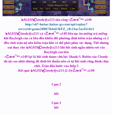
๖AGI✩๖ۣۜClσυdyღ.s213 tấn công •乙๏ɾ๏⁀ᶦᵈᵒᶫ.s149
http://s67-haitac.haitac-gs.com/api/replay?
serverid=game20067&bid=KFZ_c8c14ac5ac62c6e1
๖AGI✩๖ۣۜClσυdyღ.s213 và •乙๏ɾ๏⁀ᶦᵈᵒᶫ.s149 liên tục ăn miếng trả miếng
khi Rayleigh của cả bên đều khiến đối phương dính kiếm trận nhưng cả 2
đều chơi trận nộ nên kiếm trận khó có thể phát phuy tác dụng. Thế nhưng
xui thay cho ๖AGI✩๖ۣۜClσυdyღ.s213 khi hồi sinh ngẫu nhiên rơi vào
Rayleigh còn bên
•乙๏ɾ๏⁀ᶦᵈᵒᶫ.s149 lại là hồi sinh dame chủ lực Shank-S. Robin của Cloudy
dù nộ cao nhất nhưng đã dính lôi thuẫn nên có tự hồi sinh cũng đành chịu
chết. Trận đấu bước vào hiệp 5
Kết quả ๖AGI✩๖ۣۜClσυdyღ.s213 (2-2)•乙๏ɾ๏⁀ᶦᵈᵒᶫ.s149
Cụm 2
hết
Cụm 3
hết