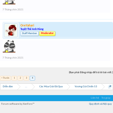
7 Tháng chín 2021
OreYahari
Tuyệt Thế Anh Hùng
Staff Member
Moderator
7 Tháng chín 2021
(Bạn phải Đăng nhập để trả lời bài viết.)
< Trước
1
2
3
4
Diễn đàn
...
Các Mùa Giải Đã Qua
Vương Giả Chiến 53
Liên hệ
Trợ giúp
Forum software by XenForo™
Quy định và Nội quy
Địa điểm món ngon
Địa điểm nhà hàng
Quán cafe kem
Trung tâm mua sắm