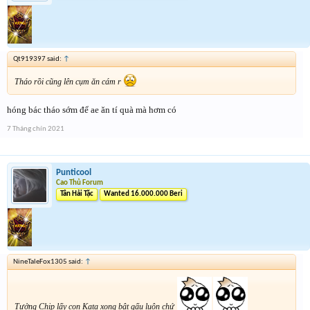
Qt919397 said:
↑
Tháo rồi cũng lên cụm ăn cám r
hóng bác tháo sớm để ae ăn tí quà mà hơm có
7 Tháng chín 2021
Punticool
Cao Thủ Forum
Tân Hải Tặc
Wanted 16.000.000 Beri
NineTaleFox1305 said:
↑
Tưởng Chip lấy con Kata xong bật gấu luôn chứ