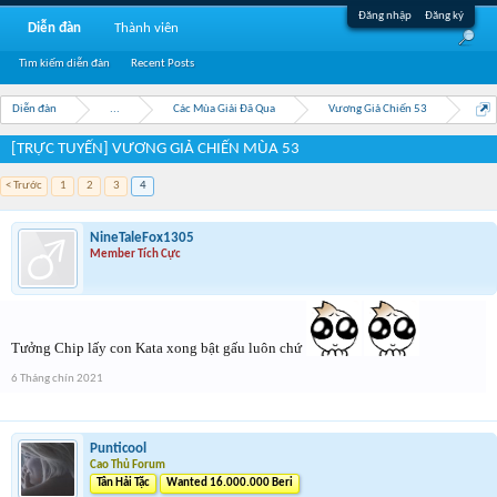
Đăng nhập
Đăng ký
Diễn đàn
Thành viên
Tìm kiếm diễn đàn
Recent Posts
Diễn đàn
...
Các Mùa Giải Đã Qua
Vương Giả Chiến 53
[TRỰC TUYẾN] VƯƠNG GIẢ CHIẾN MÙA 53
< Trước
1
2
3
4
NineTaleFox1305
Member Tích Cực
Tưởng Chip lấy con Kata xong bật gấu luôn chứ
6 Tháng chín 2021
Punticool
Cao Thủ Forum
Tân Hải Tặc
Wanted 16.000.000 Beri