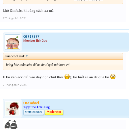
khó lắm bác. khoảng cách xa mà
7 Tháng chín 2021
Qt919397
Member Tích Cực
Punticool said:
↑
hóng bác tháo sớm để ae ăn tí quà mà hơm có
E ko vào acc chỉ vào đây đọc chút thôi
)) ko biết ae ăn dc quà ko
7 Tháng chín 2021
OreYahari
Tuyệt Thế Anh Hùng
Staff Member
Moderator