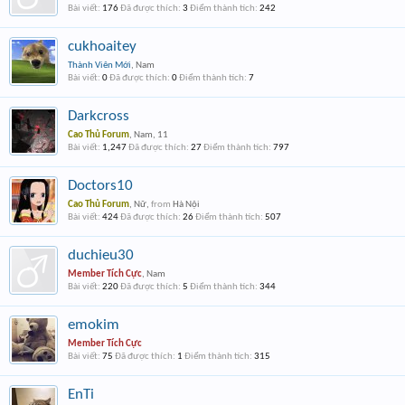
Bài viết:
176
Đã được thích:
3
Điểm thành tích:
242
cukhoaitey
Thành Viên Mới
, Nam
Bài viết:
0
Đã được thích:
0
Điểm thành tích:
7
Darkcross
Cao Thủ Forum
, Nam, 11
Bài viết:
1,247
Đã được thích:
27
Điểm thành tích:
797
Doctors10
Cao Thủ Forum
, Nữ,
from
Hà Nội
Bài viết:
424
Đã được thích:
26
Điểm thành tích:
507
duchieu30
Member Tích Cực
, Nam
Bài viết:
220
Đã được thích:
5
Điểm thành tích:
344
emokim
Member Tích Cực
Bài viết:
75
Đã được thích:
1
Điểm thành tích:
315
EnTi