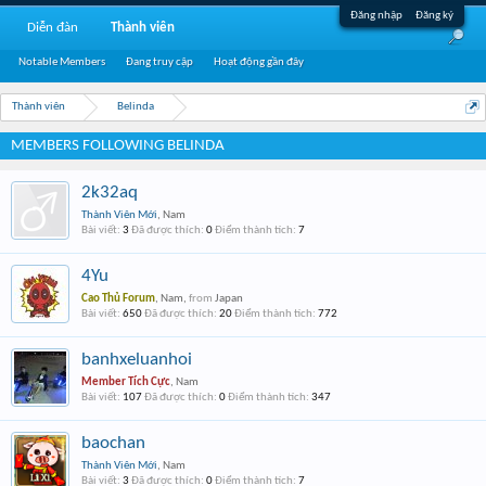
Đăng nhập
Đăng ký
Diễn đàn
Thành viên
Notable Members
Đang truy cập
Hoạt động gần đây
Thành viên
Belinda
MEMBERS FOLLOWING BELINDA
2k32aq
Thành Viên Mới
, Nam
Bài viết:
3
Đã được thích:
0
Điểm thành tích:
7
4Yu
Cao Thủ Forum
, Nam,
from
Japan
Bài viết:
650
Đã được thích:
20
Điểm thành tích:
772
banhxeluanhoi
Member Tích Cực
, Nam
Bài viết:
107
Đã được thích:
0
Điểm thành tích:
347
baochan
Thành Viên Mới
, Nam
Bài viết:
3
Đã được thích:
0
Điểm thành tích:
7