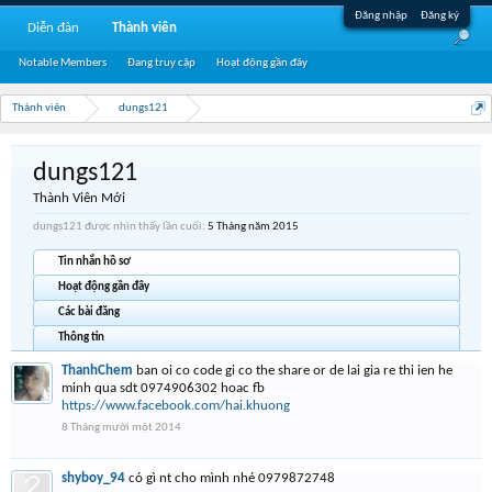
Đăng nhập
Đăng ký
Diễn đàn
Thành viên
Notable Members
Đang truy cập
Hoạt động gần đây
Thành viên
dungs121
dungs121
Thành Viên Mới
dungs121 được nhìn thấy lần cuối:
5 Tháng năm 2015
Tin nhắn hồ sơ
Hoạt động gần đây
Các bài đăng
Thông tin
ThanhChem
ban oi co code gi co the share or de lai gia re thi ien he
minh qua sdt 0974906302 hoac fb
https://www.facebook.com/hai.khuong
8 Tháng mười một 2014
shyboy_94
có gì nt cho mình nhé 0979872748