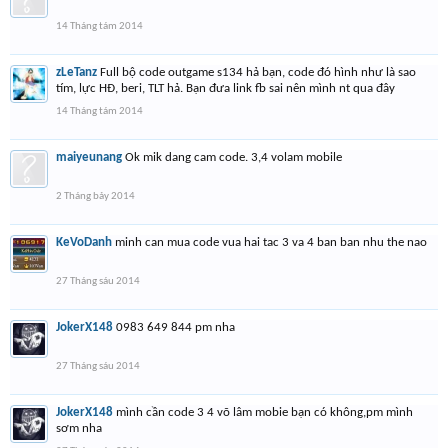
14 Tháng tám 2014
zLeTanz
Full bộ code outgame s134 hả bạn, code đó hình như là sao
tím, lực HĐ, beri, TLT hả. Bạn đưa link fb sai nên mình nt qua đây
14 Tháng tám 2014
maiyeunang
Ok mik dang cam code. 3,4 volam mobile
2 Tháng bảy 2014
KeVoDanh
minh can mua code vua hai tac 3 va 4 ban ban nhu the nao
27 Tháng sáu 2014
JokerX148
0983 649 844 pm nha
27 Tháng sáu 2014
JokerX148
mình cần code 3 4 võ lâm mobie bạn có không,pm mình
sơm nha