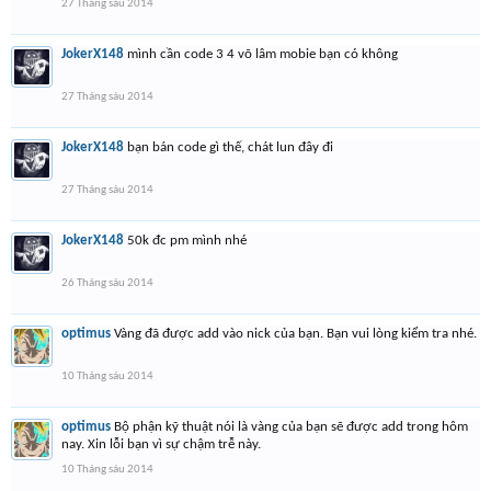
27 Tháng sáu 2014
JokerX148
mình cần code 3 4 võ lâm mobie bạn có không
27 Tháng sáu 2014
JokerX148
bạn bán code gì thế, chát lun đây đi
27 Tháng sáu 2014
JokerX148
50k đc pm mình nhé
26 Tháng sáu 2014
optimus
Vàng đã được add vào nick của bạn. Bạn vui lòng kiểm tra nhé.
10 Tháng sáu 2014
optimus
Bộ phận kỹ thuật nói là vàng của bạn sẽ được add trong hôm
nay. Xin lỗi bạn vì sự chậm trễ này.
10 Tháng sáu 2014