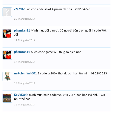
ZzCoyzZ
Bạn con code ahxd 4 pm mình nha 0913634720
22 Tháng sáu 2014
phamtan11
Mình mua zồi bạn ơi. Có người bán trọn goái 4 code 70k
zồi
19 Tháng sáu 2014
phamtan11
Ai có code game WC thì giao dịch nhé
19 Tháng sáu 2014
naitolemlinh001
2 code la 200k thoi duoc nhan tin minh 090292323
17 Tháng sáu 2014
KeVoDanh
mjnh mun mua code WC VHT 2 3 4 bạn bán giá nhju , GD
như thế nào
16 Tháng sáu 2014