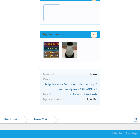
Người theo dõi
2
Giới tính:
Nam
Web:
http://forum.568play.vn/index.php?
members/jokerx148.60397/
Nơi ở:
Tứ Hoàng Biển Xanh
Nghề nghiệp:
Hải Tặc
Thành viên
JokerX148
Liên hệ
Trợ giúp