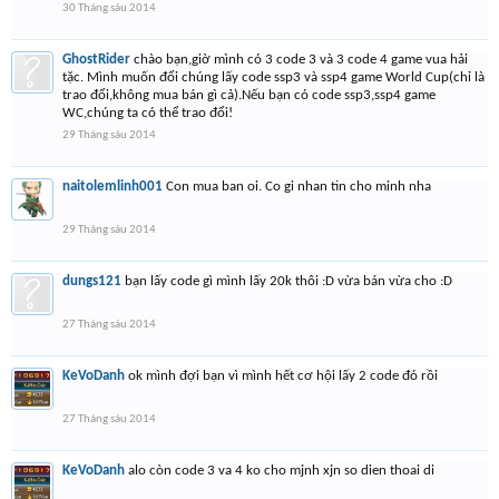
30 Tháng sáu 2014
GhostRider
chào bạn,giờ mình có 3 code 3 và 3 code 4 game vua hải
tặc. Mình muốn đổi chúng lấy code ssp3 và ssp4 game World Cup(chỉ là
trao đổi,không mua bán gì cả).Nếu bạn có code ssp3,ssp4 game
WC,chúng ta có thể trao đổi!
29 Tháng sáu 2014
naitolemlinh001
Con mua ban oi. Co gi nhan tin cho minh nha
29 Tháng sáu 2014
dungs121
bạn lấy code gì mình lấy 20k thôi :D vừa bán vừa cho :D
27 Tháng sáu 2014
KeVoDanh
ok mình đợi bạn vì mình hết cơ hội lấy 2 code đó rồi
27 Tháng sáu 2014
KeVoDanh
alo còn code 3 va 4 ko cho mjnh xjn so dien thoai di