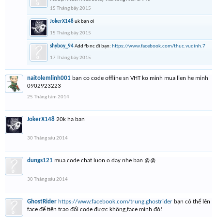
15 Tháng bảy 2015
JokerX148
uk bạn ơi
15 Tháng bảy 2015
shyboy_94
Add fb nc đi bạn:
https://www.facebook.com/thuc.vudinh.7
17 Tháng bảy 2015
naitolemlinh001
ban co code offline sn VHT ko minh mua lien he minh
0902923223
25 Tháng tám 2014
JokerX148
20k ha ban
30 Tháng sáu 2014
dungs121
mua code chat luon o day nhe ban @@
30 Tháng sáu 2014
GhostRider
https://www.facebook.com/trung.ghostrider
bạn có thể lên
face để tiện trao đổi code được không,face mình đó!