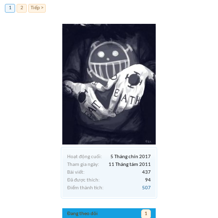
1
2
Tiếp >
Hoạt động cuối:
5 Tháng chín 2017
Tham gia ngày:
11 Tháng tám 2011
Bài viết:
437
Đã được thích:
94
Điểm thành tích:
507
Đang theo dõi
1