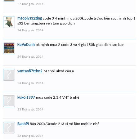
27 Tháng sáu 2014
mtoplvs32zing
code 3 4 mình mua 200k,code trứoc tiền sau,mình top 1
s32 bên zing,bận yên tâm giao dịch
24 Tháng sáu 2014
KeVoDanh
ok mjnh mua 2 code 3 va 4 gia 150k giao dich sao ban
24 Tháng sáu 2014
vantan87ttbn2
M chơi ahxd cậu ạ
24 Tháng sáu 2014
kukoi1997
mua code 2,3,4 VHT b nhé
23 Tháng sáu 2014
BanhPi
Bán 200k/3code 2+3+4 võ lâm mobile nhé
22 Tháng sáu 2014