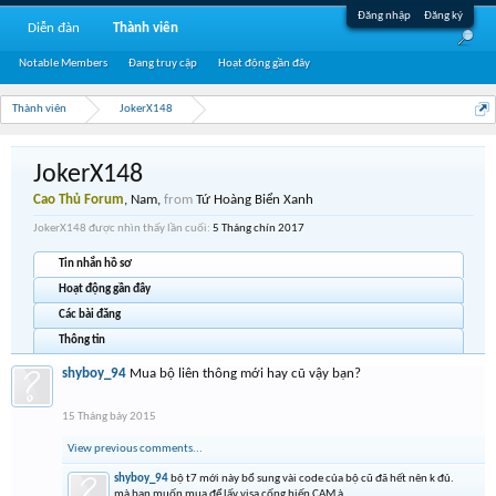
Đăng nhập
Đăng ký
Diễn đàn
Thành viên
Notable Members
Đang truy cập
Hoạt động gần đây
Thành viên
JokerX148
JokerX148
Cao Thủ Forum
, Nam,
from
Tứ Hoàng Biển Xanh
JokerX148 được nhìn thấy lần cuối:
5 Tháng chín 2017
Tin nhắn hồ sơ
Hoạt động gần đây
Các bài đăng
Thông tin
shyboy_94
Mua bộ liên thông mới hay cũ vậy bạn?
15 Tháng bảy 2015
View previous comments...
shyboy_94
bộ t7 mới này bổ sung vài code của bộ cũ đã hết nên k đủ.
mà bạn muốn mua để lấy visa cống hiến CAM à