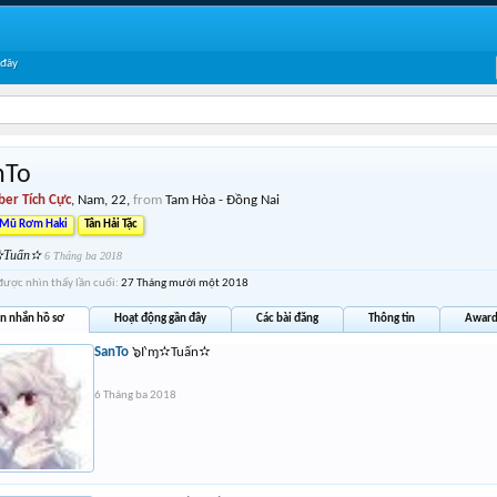
 đây
nTo
er Tích Cực
, Nam, 22,
from
Tam Hòa - Đồng Nai
 Mũ Rơm Haki
Tân Hải Tặc
✫Tuấn✫
6 Tháng ba 2018
được nhìn thấy lần cuối:
27 Tháng mười một 2018
in nhắn hồ sơ
Hoạt động gần đây
Các bài đăng
Thông tin
Award
SanTo
๖I‵ɱ✫Tuấn✫
6 Tháng ba 2018