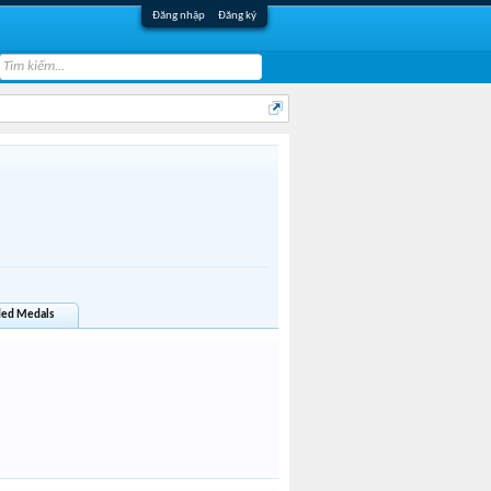
Đăng nhập
Đăng ký
ed Medals