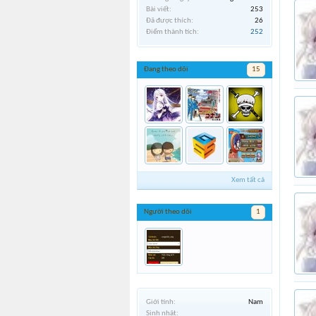
Bài viết:
253
Đã được thích:
26
Điểm thành tích:
252
Đang theo dõi
15
Xem tất cả
Người theo dõi
1
Giới tính:
Nam
Sinh nhật: