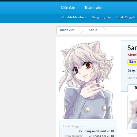
Diễn đàn
Thành viên
Notable Members
Đang truy cập
Hoạt động gần
Thành viên
SanTo
Sa
Memb
Băng
๖I‵ɱ
SanTo 
T
Hoạt động cuối:
27 Tháng mười một 2018
Tham gia ngày:
28 Tháng hai 2018