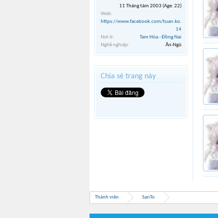
11 Tháng tám 2003
(Age: 22)
Web:
https://www.facebook.com/tuan.ko.
14
Nơi ở:
Tam Hòa - Đồng Nai
Nghề nghiệp:
Ăn-Ngủ
Chia sẻ trang này
Thành viên
SanTo