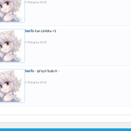
4 Tháng ba 2018
SanTo
Fan LinhKa <3
4 Tháng ba 2018
SanTo
- ๖I‵ɱ✫Tuấn✫ -
2 Tháng ba 2018