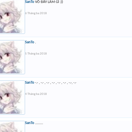
SanTo
VÔ ĐÂY LÀM GÌ :))
6 Tháng ba 2018
SanTo
.
5 Tháng ba 2018
SanTo
-.- , -.- , -.- , -.- , -.- , -.- , -.-, -.-
4 Tháng ba 2018
SanTo
.........