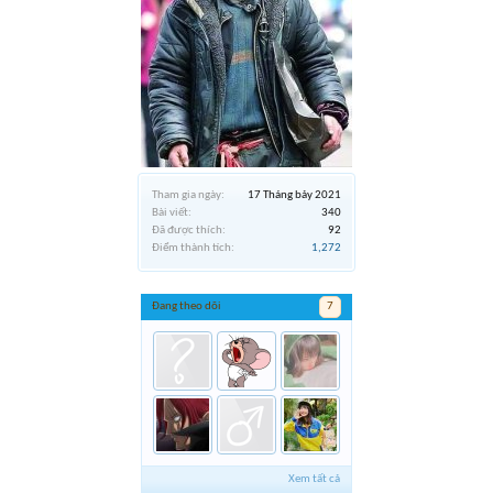
Tham gia ngày:
17 Tháng bảy 2021
Bài viết:
340
Đã được thích:
92
Điểm thành tích:
1,272
Đang theo dõi
7
Xem tất cả