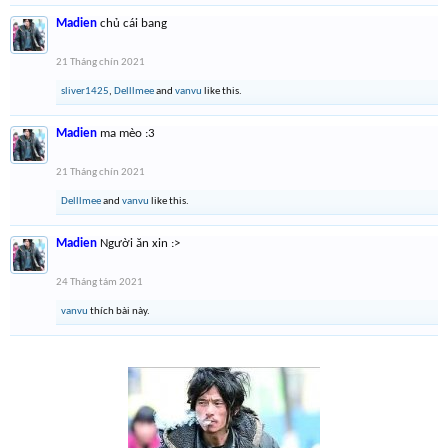
Madien
chủ cái bang
21 Tháng chín 2021
sliver1425
,
Delllmee
and
vanvu
like this.
Madien
ma mèo :3
21 Tháng chín 2021
Delllmee
and
vanvu
like this.
Madien
Người ăn xin :>
24 Tháng tám 2021
vanvu
thích bài này.