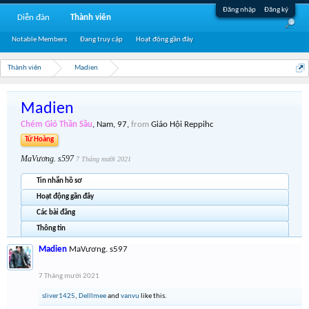
Đăng nhập
Đăng ký
Diễn đàn
Thành viên
Notable Members
Đang truy cập
Hoạt động gần đây
Thành viên
Madien
Madien
Chém Gió Thần Sầu
, Nam, 97,
from
Giáo Hội Reppihc
Tứ Hoàng
MaVương. s597
7 Tháng mười 2021
Tin nhắn hồ sơ
Hoạt động gần đây
Các bài đăng
Thông tin
Madien
MaVương. s597
7 Tháng mười 2021
sliver1425
,
Delllmee
and
vanvu
like this.