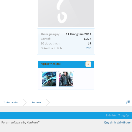
Tham gia ngày:
11 Tháng tám 2011
Bài viết:
1,327
Đã được thích:
69
Điểm thành tích:
790
Người theo dõi
2
Thành viên
Yunaaa
Liên hệ
Trợ giúp
Forum software by XenForo™
Quy định và Nội quy