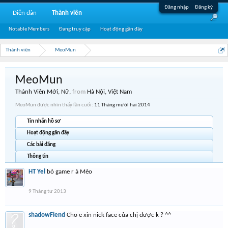
Đăng nhập
Đăng ký
Diễn đàn
Thành viên
Notable Members
Đang truy cập
Hoạt động gần đây
Thành viên
MeoMun
MeoMun
Thành Viên Mới
, Nữ,
from
Hà Nội, Việt Nam
MeoMun được nhìn thấy lần cuối:
11 Tháng mười hai 2014
Tin nhắn hồ sơ
Hoạt động gần đây
Các bài đăng
Thông tin
HT Yel
bỏ game r à Mèo
9 Tháng tư 2013
shadowFiend
Cho e xin nick face của chị được k ? ^^