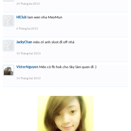
24 Tháng ba 2013
HlClub
lam wen nha MeoMun
6 Tháng ba 2013
JackyChan
mèo ơi anh slost đi off nhá
15 Tháng hai 2013
VictorNguyen
Mèo có fb hok cho Sky làm quen đi :)
14 Tháng hai 2013