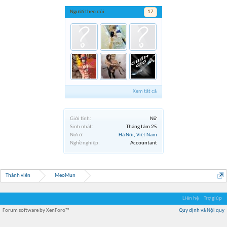
Người theo dõi
17
Xem tất cả
Giới tính:
Nữ
Sinh nhật:
Tháng tám 25
Nơi ở:
Hà Nội, Việt Nam
Nghề nghiệp:
Accountant
Thành viên
MeoMun
Liên hệ
Trợ giúp
Forum software by XenForo™
Quy định và Nội quy