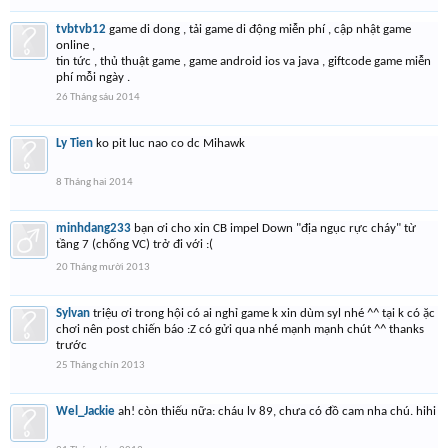
tvbtvb12
game di dong , tải game di động miễn phí , cập nhật game
online ,
tin tức , thủ thuật game , game android ios va java , giftcode game miễn
phí mỗi ngày .
26 Tháng sáu 2014
Ly Tien
ko pit luc nao co dc Mihawk
8 Tháng hai 2014
minhdang233
bạn ơi cho xin CB impel Down "địa ngục rực cháy" từ
tầng 7 (chống VC) trở đi với :(
20 Tháng mười 2013
Sylvan
triệu ơi trong hội có ai nghỉ game k xin dùm syl nhé ^^ tại k có ặc
chơi nên post chiến báo :Z có gửi qua nhé mạnh mạnh chút ^^ thanks
trước
25 Tháng chín 2013
Wel_Jackie
ah! còn thiếu nữa: cháu lv 89, chưa có đồ cam nha chú. hihi