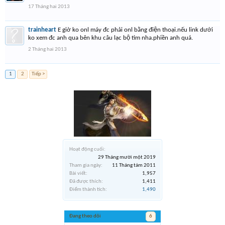
17 Tháng hai 2013
trainheart
E giờ ko onl máy đc phải onl bằng điện thoại.nếu link dưới
ko xem đc anh qua bên khu câu lạc bộ tìm nha.phiền anh quá.
2 Tháng hai 2013
1
2
Tiếp >
Hoạt động cuối:
29 Tháng mười một 2019
Tham gia ngày:
11 Tháng tám 2011
Bài viết:
1,957
Đã được thích:
1,411
Điểm thành tích:
1,490
Đang theo dõi
6