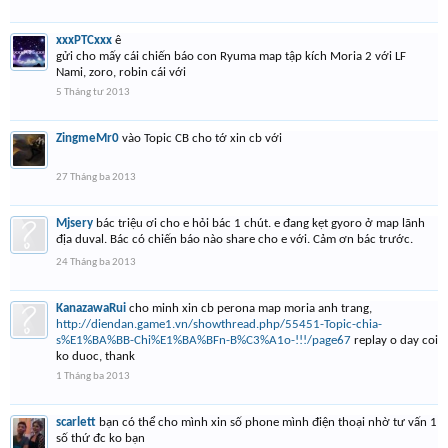
xxxPTCxxx
ê
gửi cho mấy cái chiến báo con Ryuma map tập kích Moria 2 với LF
Nami, zoro, robin cái với
5 Tháng tư 2013
ZingmeMr0
vào Topic CB cho tớ xin cb với
27 Tháng ba 2013
Mjsery
bác triệu ơi cho e hỏi bác 1 chút. e đang kẹt gyoro ở map lãnh
địa duval. Bác có chiến báo nào share cho e với. Cảm ơn bác trước.
24 Tháng ba 2013
KanazawaRui
cho minh xin cb perona map moria anh trang,
http://diendan.game1.vn/showthread.php/55451-Topic-chia-
s%E1%BA%BB-Chi%E1%BA%BFn-B%C3%A1o-!!!/page67
replay o day coi
ko duoc, thank
1 Tháng ba 2013
scarlett
bạn có thể cho mình xin số phone mình điện thoại nhờ tư vấn 1
số thứ đc ko bạn