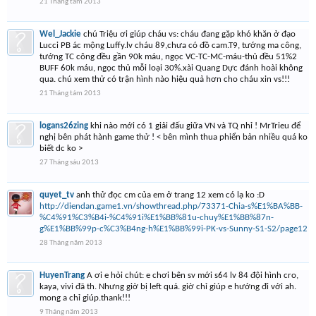
21 Tháng tám 2013
Wel_Jackie
chú Triệu ơi giúp cháu vs: cháu đang gặp khó khăn ở đạo
Lucci PB ác mộng Luffy.lv cháu 89,chưa có đồ cam.T9, tướng ma công,
tướng TC công đều gần 90k máu, ngọc VC-TC-MC-máu-thủ đều 51%2
BUFF 60k máu, ngọc thủ mỗi loại 30%.xài Quang Dực đánh hoài không
qua. chú xem thử có trận hình nào hiệu quả hơn cho cháu xin vs!!!
21 Tháng tám 2013
logans26zing
khi nào mới có 1 giải đấu giữa VN và TQ nhỉ ! MrTrieu để
nghị bên phát hành game thử ! < bên mình thua phiển bản nhiều quá ko
biết dc ko >
27 Tháng sáu 2013
quyet_tv
anh thử đọc cm của em ở trang 12 xem có lạ ko :D
http://diendan.game1.vn/showthread.php/73371-Chia-s%E1%BA%BB-
%C4%91%C3%B4i-%C4%91i%E1%BB%81u-chuy%E1%BB%87n-
g%E1%BB%99p-c%C3%B4ng-h%E1%BB%99i-PK-vs-Sunny-S1-S2/page12
28 Tháng năm 2013
HuyenTrang
A ơi e hỏi chút: e chơi bên sv mới s64 lv 84 đội hình cro,
kaya, vivi đã th. Nhưng giờ bị left quá. giờ chỉ giúp e hướng đi với ah.
mong a chỉ giúp.thank!!!
9 Tháng năm 2013