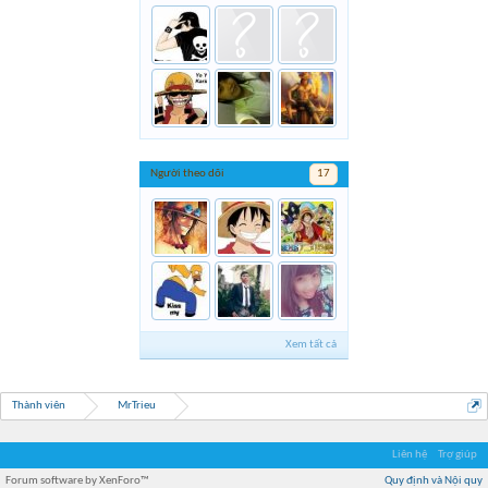
Người theo dõi
17
Xem tất cả
Thành viên
MrTrieu
Liên hệ
Trợ giúp
Forum software by XenForo™
Quy định và Nội quy