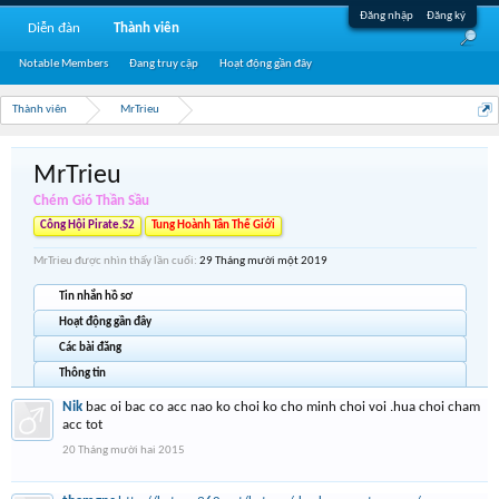
Đăng nhập
Đăng ký
Diễn đàn
Thành viên
Notable Members
Đang truy cập
Hoạt động gần đây
Thành viên
MrTrieu
MrTrieu
Chém Gió Thần Sầu
Công Hội Pirate.S2
Tung Hoành Tân Thế Giới
MrTrieu được nhìn thấy lần cuối:
29 Tháng mười một 2019
Tin nhắn hồ sơ
Hoạt động gần đây
Các bài đăng
Thông tin
Nik
bac oi bac co acc nao ko choi ko cho minh choi voi .hua choi cham
acc tot
20 Tháng mười hai 2015