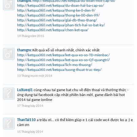
thamgnc
http://ketqua360.net/ketqua/du-doan-mot-cap-so/
http://ketqua360.net/ketqua/du-doan-hai-ba-cap-so/
http://ketqua360.net/ketqua/thong-ke-0-den-9/
http://ketqua360.net/ketqua/thong-ke-00-den-99/
http://ketqua360.net/ketqua/giai-db-theo-thang/
http://ketqua360.net/ketqua/phan-tich-hai-so-bat-ky/
http://ketqua360.net/ketqua/chen-ket-qua/
19 Tháng năm 2015
thamgnc
Kết quả xổ số nhanh nhất, chính xác nhất
http://ketqua360.net/ketqua/ket-qua-xo-so-TD-mienbac/
http://ketqua360.net/ketqua/ket-qua-xo-so-QT-quangtri/
http://ketqua360.net/ketqua/lich-mo-thuong/
http://ketqua360.net/ketqua/tuong-thuat-truc-tiep/
13 Tháng mười một 2014
LuXueqi1
cùng nhau tai game bat chu về điện thoại và thưởng thức -
ứng dụng tai facebook cập nhật phiên bản mới, game đánh bài hot
2014 tai game ionline
17 Tháng bảy 2014
ThanTai110
a triệu ơi... có thể kiém giúp e 1 cái code wc4 được ko ạ :) e
cảm ơn
15 Tháng bảy 2014