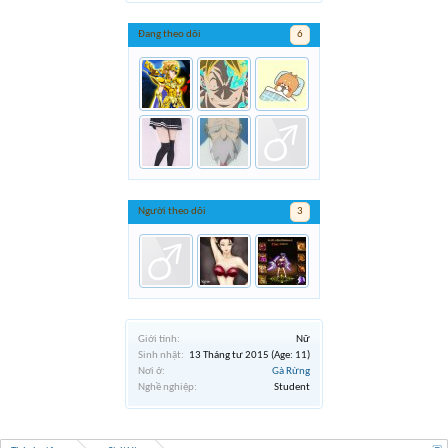
Đang theo dõi
6
Người theo dõi
3
Giới tính:
Nữ
Sinh nhật:
13 Tháng tư 2015
(Age: 11)
Nơi ở:
Gà Rừng
Nghề nghiệp:
Student