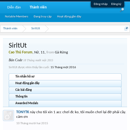
Đăng nhập
Đăng ký
Diễn đàn
Thành viên
Notable Members
Đang truy cập
Hoạt động gần đây
Thành viên
SirltUt
SirltUt
Cao Thủ Forum
, Nữ, 11,
from
Gà Rừng
Bán Code
18 Tháng mười một 2015
SirltUt được nhìn thấy lần cuối:
15 Tháng một 2016
Tin nhắn hồ sơ
Hoạt động gần đây
Các bài đăng
Thông tin
Awarded Medals
TONYTK
này cho tôi xin 1 acc chơi đc ko, tôi muốn chơi lại đỡ phải cầy.
cảm ơn
10 Tháng mười hai 2015