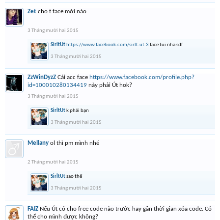
Zet
cho t face mới nào
3 Tháng mười hai 2015
SirltUt
https://www.facebook.com/sirlt.ut.3
face tui nha sdf
3 Tháng mười hai 2015
ZzWinDyzZ
Cái acc face
https://www.facebook.com/profile.php?
id=100010280134419
này phải Út hok?
3 Tháng mười hai 2015
SirltUt
k phải bạn
3 Tháng mười hai 2015
Mellany
ol thì pm mình nhé
2 Tháng mười hai 2015
SirltUt
sao thế
3 Tháng mười hai 2015
FAIZ
Nếu Út có cho free code nào trước hay gần thời gian xóa code. Có
thể cho mình được không?