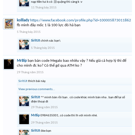
nạp tiền tui k có :))) quặng thì càng k :v
11 Tháng bảy 2015
kolllady
https://www.facebook.com/profile.php?id=100005873011862
fb mình đây mốc 1 là 100 lực đó hả bạn
5 Tháng bảy 2015
SirltUt
chính xác bạn\
5 Tháng bảy 2015
MrBip
bạn bán code Megalo bao nhiêu vậy ? Nếu giá cả hợp lý thì để
cho mình đc ko? Có thể gd qua ATM ko ?
29 Tháng năm 2015
SirltUt
thích bài này.
View previous comments...
SirltUt
^^ mình bán rồi bạn . có code khác mình bán nha . bạn để lại số
điện thoại đi
29 Tháng năm 2015
MrBip
0984635001, có code thì lh với mình nhé.
29 Tháng năm 2015
SirltUt
ôke bạn