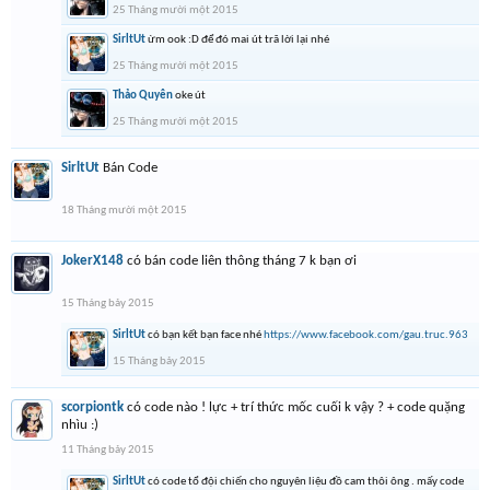
25 Tháng mười một 2015
SirltUt
ừm ook :D để đó mai út trã lời lại nhé
25 Tháng mười một 2015
Thảo Quyên
oke út
25 Tháng mười một 2015
SirltUt
Bán Code
18 Tháng mười một 2015
JokerX148
có bán code liên thông tháng 7 k bạn ơi
15 Tháng bảy 2015
SirltUt
có bạn kết bạn face nhé
https://www.facebook.com/gau.truc.963
15 Tháng bảy 2015
scorpiontk
có code nào ! lực + trí thức mốc cuối k vậy ? + code quặng
nhìu :)
11 Tháng bảy 2015
SirltUt
có code tổ đội chiến cho nguyên liệu đồ cam thôi ông . mấy code