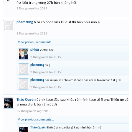
Ps: Nếu trong vòng 27h bán không hết.
2 Tháng mười hai 2015
phamtung
b ơi có code visa k? dial thì bán như nào ạ
1 Tháng mười hai 2015
View previous comments...
SirltUt
Viettel bác
2 Tháng mười hai 2015
phamtung
ok ạ
2 Tháng mười hai 2015
phamtung
bác ơi mai rs r cho em ít code bác em sẽ trả ơn bác 1 ít ạ :))
2 Tháng mười hai 2015
Thảo Quyên
út nik face đâu sao khóa rồi mình face Lê Trọng Thiên nè có
ai mua dial k bán 2m út ơi
25 Tháng mười một 2015
View previous comments...
Thảo Quyên
thế có ai mua dial gì k út mình bán 2m nè