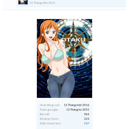
31 Tháng năm 2015
Hoạt động cuối:
15 Tháng một 2016
Tham gia ngày:
13 Tháng tư 2015
Bài viết:
963
Đã được thích:
223
Điểm thành tích:
537