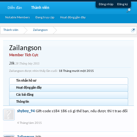
Đăng nhập
Đăng ký
Diễn đàn
Thành viên
Notable Members
Đang truy cập
Hoạt động gần đây
Thành viên
Zailangson
Zailangson
Member Tích Cực
20k
28 Tháng bảy 2015
Zailangson được nhìn thấy lần cuối:
18 Tháng mười một 2015
Tin nhắn hồ sơ
Hoạt động gần đây
Các bài đăng
Thông tin
shyboy_94
Gift-code s184 186 có gì thế bạn, nếu được thì t trao đổi
4 Tháng tám 2015