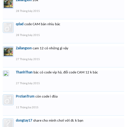
Zailangson
20k
28 Tháng bảy 2015
qdad
code CAM bán nhiu bác
28 Tháng bảy 2015
Zailangson
cam 12 có những gì vậy
27 Tháng bảy 2015
ThanhThan
bác có code vip hả, đổi code CAM 12 k bác
27 Tháng bảy 2015
ProSanTrum
còn code ì đóa
11 Tháng ba 2015
dongtay17
share cho mình chơi với đc k bạn