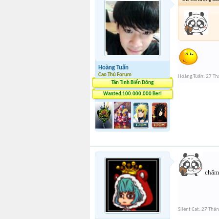
Hoàng Tuấn
Cao Thủ Forum
Hoàng Tuấn
,
27 Th
Tân Tinh Biển Đông
Wanted 100.000.000 Beri
chấm
Silent Cat
,
27 Thá