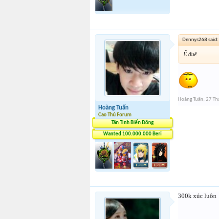
Dennys268 said
Ế đuê
Hoàng Tuấn
,
27 Th
Hoàng Tuấn
Cao Thủ Forum
Tân Tinh Biển Đông
Wanted 100.000.000 Beri
300k xúc luôn