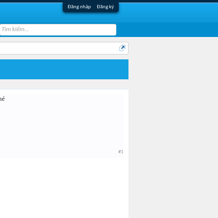
Đăng nhập
Đăng ký
hé
#1