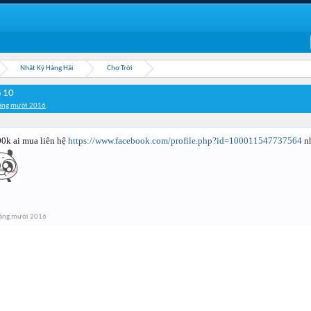
Nhật Ký Hàng Hải
Chợ Trời
 10
áng mười 2016
.
k ai mua liên hệ
https://www.facebook.com/profile.php?id=100011547737564
n
áng mười 2016