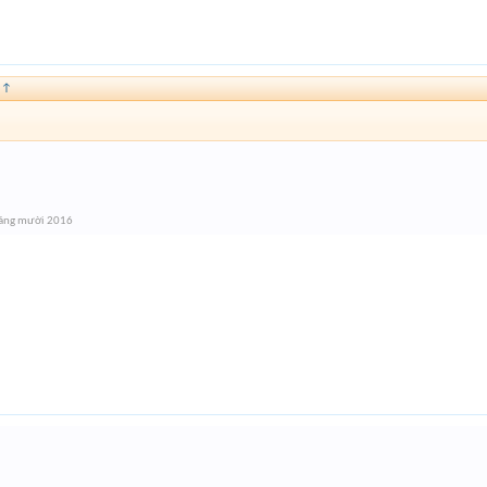
:
↑
áng mười 2016