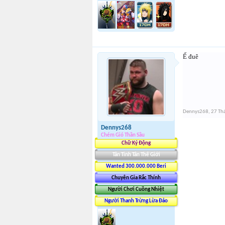
Ế đuê
Dennys268
,
27 Th
Dennys268
Chém Gió Thần Sầu
Chữ Ký Động
Tân Tinh Tân Thế Giới
Wanted 300.000.000 Beri
Chuyên Gia Rắc Thính
Người Chơi Cuồng Nhiệt
Người Thanh Trừng Lừa Đảo