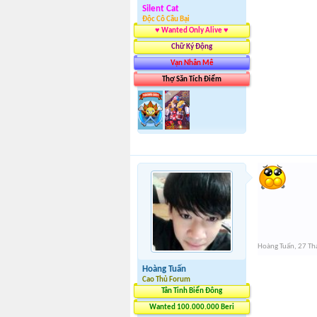
Silent Cat
Độc Cô Cầu Bại
♥ Wanted Only Alive ♥
Chữ Ký Động
Vạn Nhân Mê
Thợ Săn Tích Điểm
Hoàng Tuấn
,
27 Th
Hoàng Tuấn
Cao Thủ Forum
Tân Tinh Biển Đông
Wanted 100.000.000 Beri