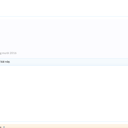
ng mười 2016
 bài này.
d:
↑