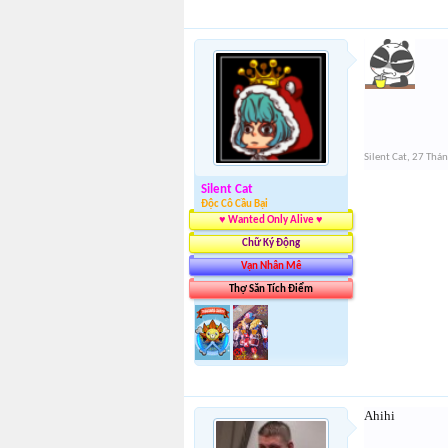
Silent Cat
,
27 Thá
Silent Cat
Độc Cô Cầu Bại
♥ Wanted Only Alive ♥
Chữ Ký Động
Vạn Nhân Mê
Thợ Săn Tích Điểm
Ahihi