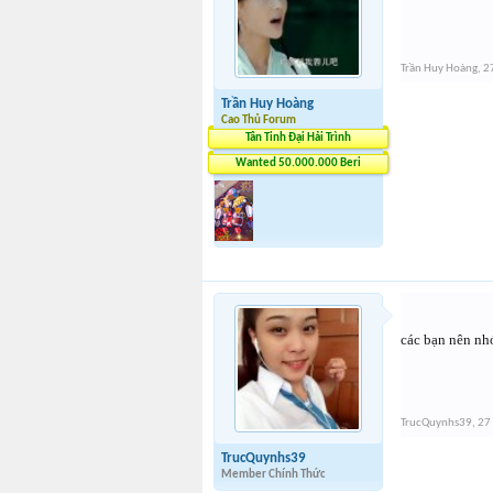
Trần Huy Hoàng
,
2
Trần Huy Hoàng
Cao Thủ Forum
Tân Tinh Đại Hải Trình
Wanted 50.000.000 Beri
các bạn nên nhớ
TrucQuynhs39
,
27
TrucQuynhs39
Member Chính Thức