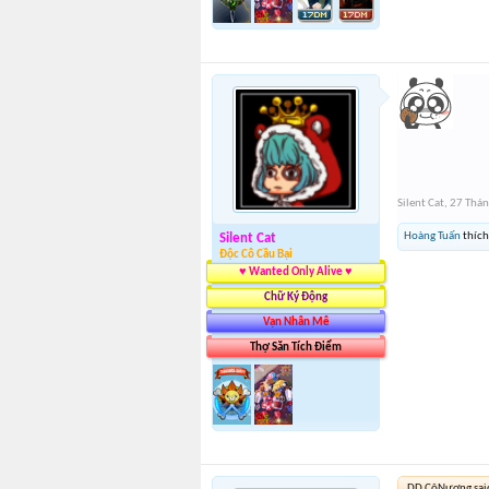
Silent Cat
,
27 Thá
Hoàng Tuấn
thích
Silent Cat
Độc Cô Cầu Bại
♥ Wanted Only Alive ♥
Chữ Ký Động
Vạn Nhân Mê
Thợ Săn Tích Điểm
DD CôNương sai