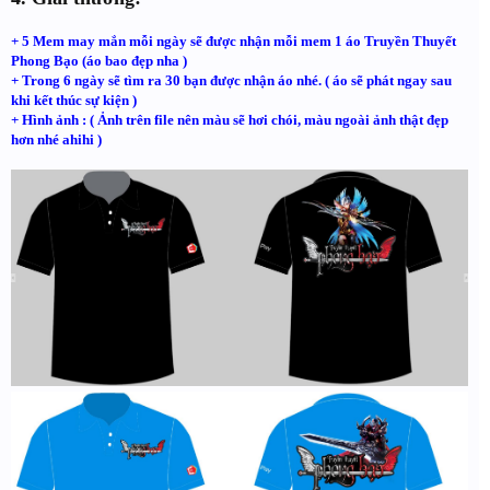
+ 5 Mem may mắn mỗi ngày sẽ được nhận mỗi mem 1 áo Truyền Thuyết
Phong Bạo (áo bao đẹp nha )
+ Trong 6 ngày sẽ tìm ra 30 bạn được nhận áo nhé. ( áo sẽ phát ngay sau
khi kết thúc sự kiện )
+ Hình ảnh : ( Ảnh trên file nên màu sẽ hơi chói, màu ngoài ảnh thật đẹp
hơn nhé ahihi )