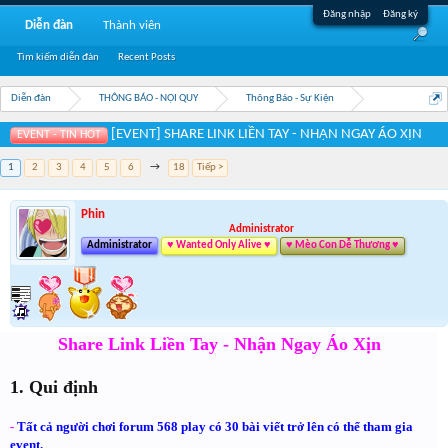
Đăng nhập
Đăng ký
Diễn đàn
Thành viên
Tìm kiếm diễn đàn
Recent Posts
Diễn đàn
THÔNG BÁO - NỘI QUY
Thông Báo - Sự Kiện
[EVENT] SHARE LINK LIỀN TAY - NHẬN NGAY ÁO XỊN
EVENT - TIN HOT
1
2
3
4
5
6
→
18
Tiếp >
Phin
Administrator
Administrator
♥ Wanted Only Alive ♥
♥ Mèo Con Dễ Thương ♥
Share Link Liền Tay - Nhận Ngay Áo Xịn
1. Qui định
-
Tất cả người chơi forum 568 play có 30 bài viết trở lên có thể tham gia
event.