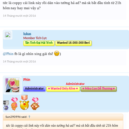
tức là coppy cái link này rồi dán vào tường hả ad? mà sk bắt đầu tính từ 21h
hôm nay hay mai vậy ạ?
14 Tháng mười một 2016
lukas
Member Tích Cực
Tân Tinh Đại Hải Trình
Wanted 16.000.000 Beri
@Phin
fb là gì nhìn xing gái thế
)
14 Tháng mười một 2016
Phin
Administrator
Administrator
♥ Wanted Only Alive ♥
♥ Mèo Con Dễ Thương ♥
Sun290996 said:
↑
tức là coppy cái link này rồi dán vào tường hả ad? mà sk bắt đầu tính từ 21h hôm