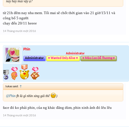
nay hay mai vậy ạ?
từ 21h đêm nay nha mem. Tối mai sẽ chốt thời gian vào 21 giờ/15/11 và
công bố 5 người
chạy đến 20/11 heeee
14 Tháng mười một 2016
Phin
Administrator
Administrator
♥ Wanted Only Alive ♥
♥ Mèo Con Dễ Thương ♥
lukas said:
↑
@Phin
fb là gì nhìn xing gái thế
)
face đó ko phải phin, của ng khác đăng dùm, phin xinh ảnh đó lêu lêu
14 Tháng mười một 2016