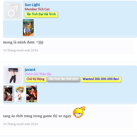
Sun Light
Member Tích Cực
Tân Tinh Đại Hải Trình
mong là mình được =))))
14 Tháng mười một 2016
javan4
Chém Gió Thần Sầu
Chữ Ký Động
Tân Tinh Tân Thế Giới
Wanted 300.000.000 Beri
tang áo thời trang trong game thì xe ngay
14 Tháng mười một 2016