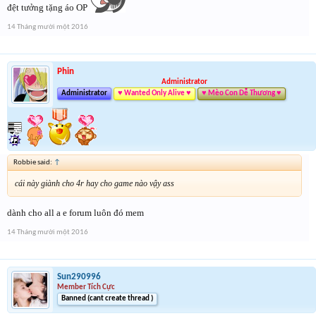
đệt tưởng tặng áo OP
14 Tháng mười một 2016
Phin
Administrator
Administrator
♥ Wanted Only Alive ♥
♥ Mèo Con Dễ Thương ♥
Robbie said:
↑
cái này giành cho 4r hay cho game nào vậy ass
dành cho all a e forum luôn đó mem
14 Tháng mười một 2016
Sun290996
Member Tích Cực
Banned (cant create thread )