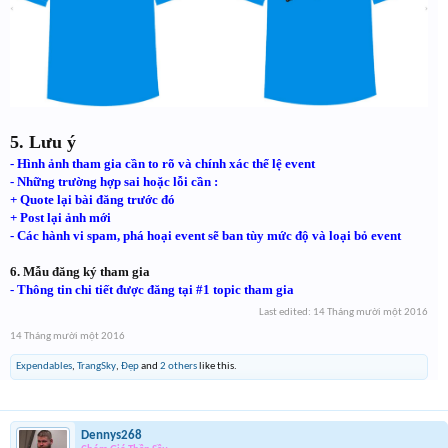
5. Lưu ý
- Hình ảnh tham gia cần to rõ và chính xác thể lệ event
- Những trường hợp sai hoặc lỗi cần :
+ Quote lại bài đăng trước đó
+ Post lại ảnh mới
- Các hành vi spam, phá hoại event sẽ ban tùy mức độ và loại bỏ event
6. Mẫu đăng ký tham gia
- Thông tin chi tiết được đăng tại #1 topic tham gia
Last edited:
14 Tháng mười một 2016
14 Tháng mười một 2016
Expendables
,
TrangSky
,
Đẹp
and
2 others
like this.
Dennys268