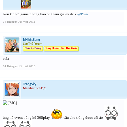
Nếu k chơi game phong bạo có tham gia ev đc k
@Phin
14 Tháng mười một 2016
IsNhậtSang
Cao Thủ Forum
Chữ Ký Động
Tung Hoành Tân Thế Giới
ccla
14 Tháng mười một 2016
TrangSky
Member Tích Cực
ủng hộ event , ủng hộ 568play
cầu cho trúng được cái áo