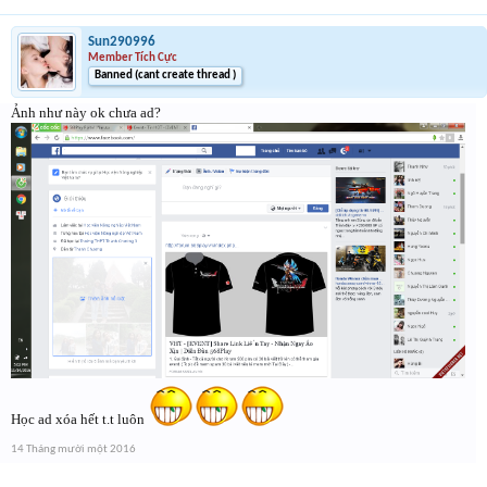
Sun290996
Member Tích Cực
Banned (cant create thread )
Ảnh như này ok chưa ad?
Học ad xóa hết t.t luôn
14 Tháng mười một 2016