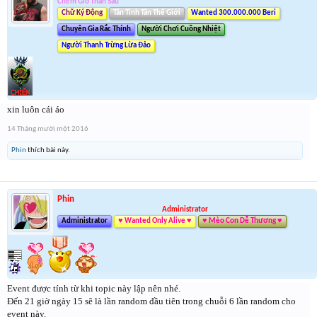
Chém Gió Thần Sầu
Chữ Ký Động
Tân Tinh Tân Thế Giới
Wanted 300.000.000 Beri
Chuyên Gia Rắc Thính
Người Chơi Cuồng Nhiệt
Người Thanh Trừng Lừa Đảo
xin luôn cái áo
14 Tháng mười một 2016
Phin
thích bài này.
Phin
Administrator
Administrator
♥ Wanted Only Alive ♥
♥ Mèo Con Dễ Thương ♥
Event được tính từ khi topic này lập nên nhé.
Đến 21 giờ ngày 15 sẽ là lần random đầu tiên trong chuỗi 6 lần random cho
event này.