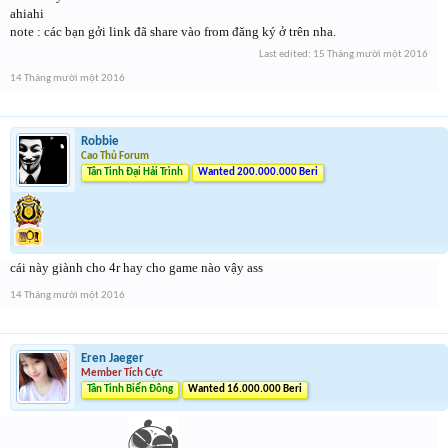
ahiahi
note : các bạn gởi link đã share vào from đăng ký ở trên nha.
Last edited:
15 Tháng mười một 2016
14 Tháng mười một 2016
Robbie
Cao Thủ Forum
Tân Tinh Đại Hải Trình
Wanted 200.000.000 Beri
cái này giành cho 4r hay cho game nào vậy ass
14 Tháng mười một 2016
Eren Jaeger
Member Tích Cực
Tân Tinh Biển Đông
Wanted 16.000.000 Beri