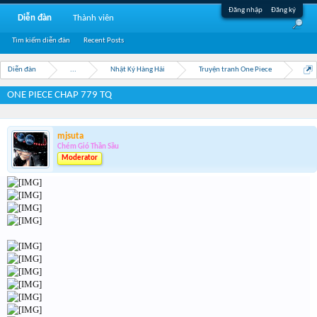
Đăng nhập
Đăng ký
Diễn đàn
Thành viên
Tìm kiếm diễn đàn
Recent Posts
Diễn đàn
...
Nhật Ký Hàng Hải
Truyện tranh One Piece
ONE PIECE CHAP 779 TQ
mjsuta
Chém Gió Thần Sầu
Moderator