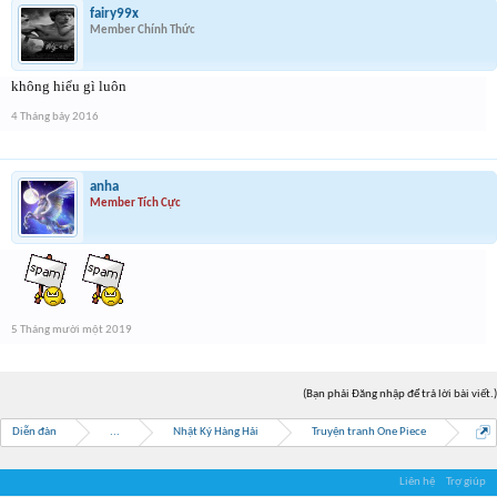
fairy99x
Member Chính Thức
không hiểu gì luôn
4 Tháng bảy 2016
anha
Member Tích Cực
5 Tháng mười một 2019
(Bạn phải Đăng nhập để trả lời bài viết.)
Diễn đàn
...
Nhật Ký Hàng Hải
Truyện tranh One Piece
Liên hệ
Trợ giúp