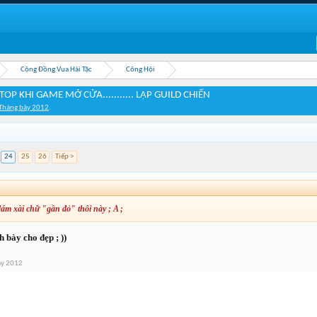
Cộng Đồng Vua Hải Tặc
Công Hội
P KHI GAME MỞ CỬA........... LẬP GUILD CHIẾN
Tháng bảy 2012
.
24
25
26
Tiếp >
ám xài chữ "gần đỏ" thôi này ; A ;
h bày cho đẹp ; ))
ảy 2012