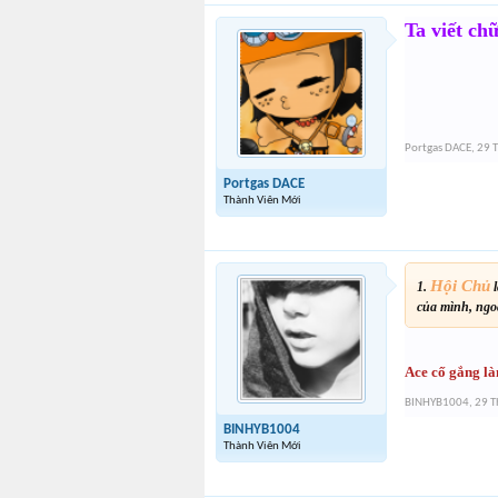
Ta viết ch
Portgas DACE
,
29 
Portgas DACE
Thành Viên Mới
Hội Chủ
1.
l
của mình, ngo
Ace cố gắng là
BINHYB1004
,
29 T
BINHYB1004
Thành Viên Mới