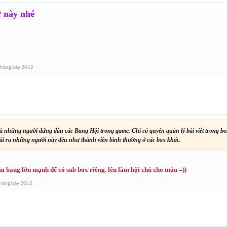
ữ này nhé
Tháng bảy 2012
à những người đứng đầu các Bang Hội trong game. Chỉ có quyền quản lý bài viết trong b
ài ra những người này đều như thành viên bình thường ở các box khác.
m bang lớn mạnh để có sub box riêng. lên làm hội chủ cho máu =))
háng bảy 2012