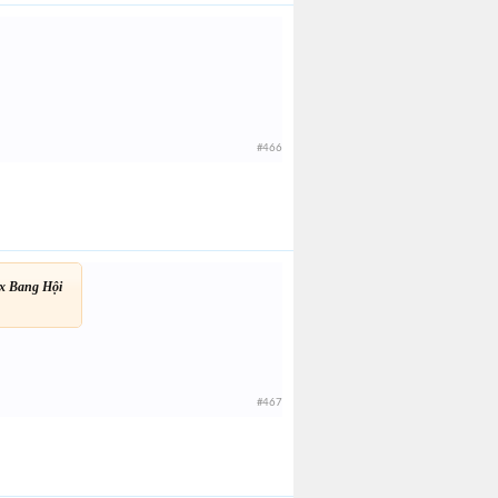
#466
ox Bang Hội
#467