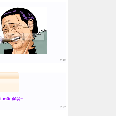
#468
rồi mất @@~
#469