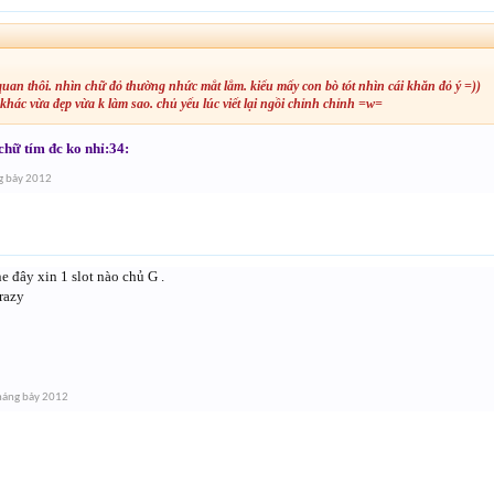
quan thôi. nhìn chữ đỏ thường nhức mắt lắm. kiểu mấy con bò tót nhìn cái khăn đỏ ý =))
khác vừa đẹp vừa k làm sao. chủ yếu lúc viết lại ngồi chỉnh chỉnh =w=
chữ tím đc ko nhỉ:34:
g bảy 2012
e đây xin 1 slot nào chủ G .
razy
háng bảy 2012