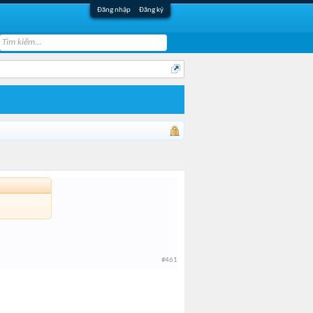
Đăng nhập
Đăng ký
#461