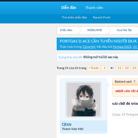
Diễn đàn
Thành viên
Tìm kiếm diễn đàn
Recent Posts
Diễn đàn
WEBGAME
Vua Hải Tặc
PORTGAS D.ACE CẦN TUYỂN NGƯỜI ĐUA TO
Thảo luận trong '
Công Hội
' bắt đầu bởi
Portgas DACE
,
24 
Trạng thái chủ đề:
Không mở trả lời sau này.
Trang 24 của 26 trang
< Trước
1
←
21
22
23
Bastard said:
↑
mình còn chỉ d
xài chữ đỏ trìn
Cjtzzy
,
29 Tháng b
Cjtzzy
Thành Viên Mới