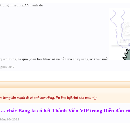
p trung nhiều người mạnh đê
 quân hùng hậ quá , dân hội khác sợ và nản mà chạy sang sv khác mất
g bảy 2012
m bang lớn mạnh để có sub box riêng. lên làm hội chủ cho máu =))
... chắc Bang ta có hết Thành Viên VIP trong Diễn đàn 
Tháng bảy 2012