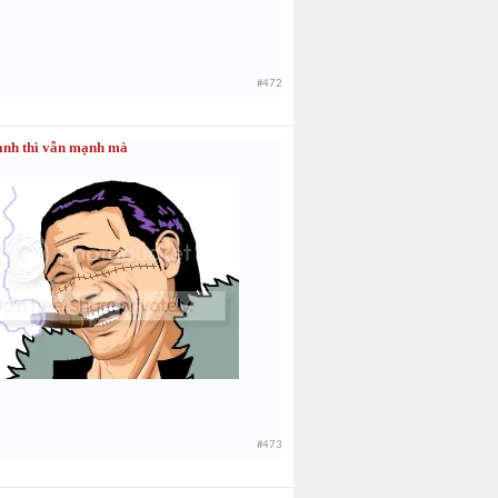
#472
mạnh thì vẫn mạnh mà
#473