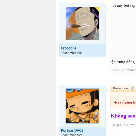
hội này bớt tậ
Crocodile
Thành Viên Mới
tập trung đông
Crocodile
,
29 Thán
Bastard said:
↑
Ace cố gắng là
Không sao 
Portgas DACE
,
29 
Portgas DACE
Thành Viên Mới