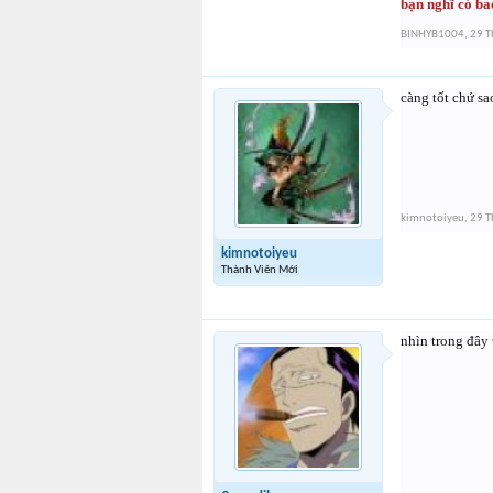
bạn nghĩ có ba
BINHYB1004
,
29 T
càng tốt chứ s
kimnotoiyeu
,
29 T
kimnotoiyeu
Thành Viên Mới
nhìn trong đây 