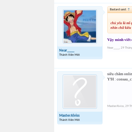
Bastard said:
↑
chủ yếu là mĩ 
nhìn chữ kiểu 
Vậy mình viết 
Near____
,
29 Thán
Near____
Thành Viên Mới
siêu chăm onlin
Y!H : consau_c
MasterAlviss
,
29 T
MasterAlviss
Thành Viên Mới