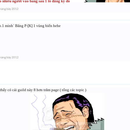
o nhiêu người vào bang sau 1 lô đăng ký đó
háng bảy 2012
ao.1 minh` Băng P-[K] 1 vùng biển hehe
háng bảy 2012
thấy có cái guild này 8 hơn trăm page ( tổng các topic )