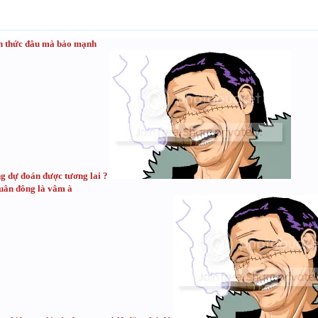
nh thức đâu mà bảo mạnh
g dự đoán được tương lai ?
uân đông là vâm à