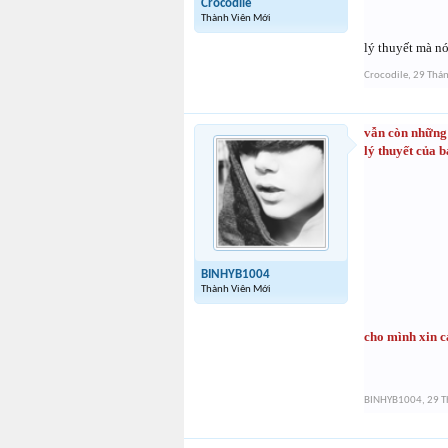
Crocodile
Thành Viên Mới
lý thuyết mà nó
Crocodile
,
29 Thán
vẫn còn những 
lý thuyết của 
BINHYB1004
Thành Viên Mới
cho mình xin c
BINHYB1004
,
29 T