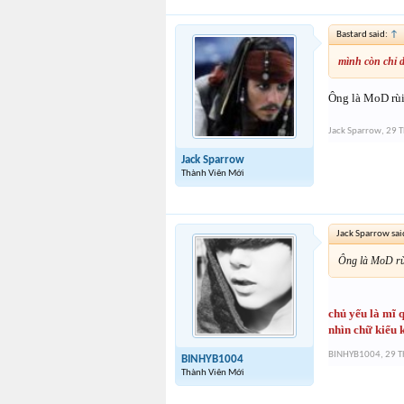
Bastard said:
↑
mình còn chỉ d
Ông là MoD rùi
Jack Sparrow
,
29 T
Jack Sparrow
Thành Viên Mới
Jack Sparrow sai
Ông là MoD rùi
chủ yếu là mĩ 
nhìn chữ kiểu 
BINHYB1004
,
29 T
BINHYB1004
Thành Viên Mới