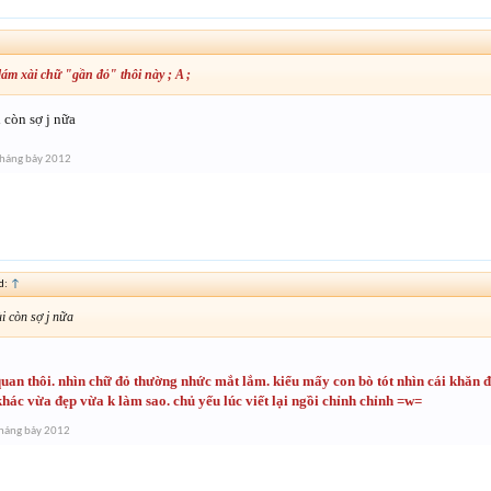
ám xài chữ "gần đỏ" thôi này ; A ;
 còn sợ j nữa
háng bảy 2012
d:
↑
 còn sợ j nữa
quan thôi. nhìn chữ đỏ thường nhức mắt lắm. kiểu mấy con bò tót nhìn cái khăn đ
khác vừa đẹp vừa k làm sao. chủ yếu lúc viết lại ngồi chỉnh chỉnh =w=
háng bảy 2012