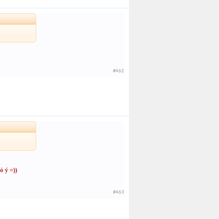
#462
ỏ ý =))
#463