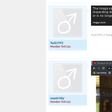
Tucb1993
,
2 Tháng
Tucb1993
Member Tích Cực
oopstricky
Member Tích Cực