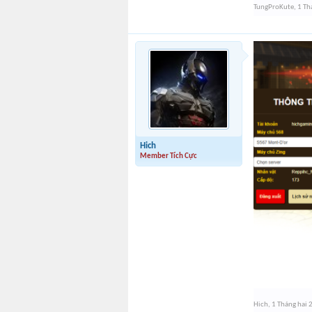
TungProKute
,
1 Th
Hich
Member Tích Cực
Hich
,
1 Tháng hai 