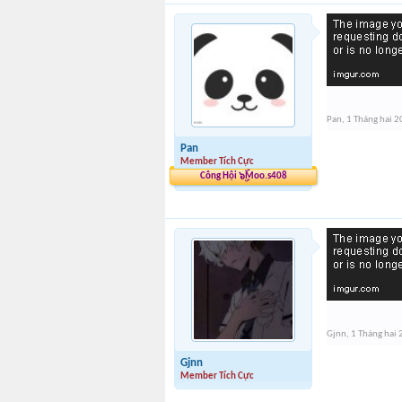
Pan
,
1 Tháng hai 
Pan
Member Tích Cực
Công Hội ๖ۣۜMoo.s408
Gjnn
,
1 Tháng hai
Gjnn
Member Tích Cực