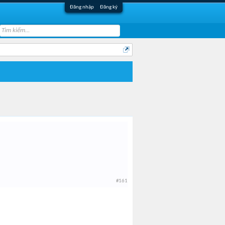
Đăng nhập
Đăng ký
#161