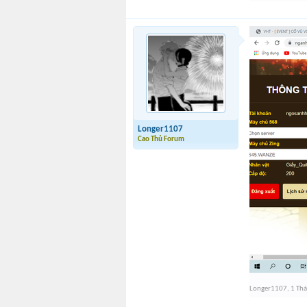
Longer1107
Cao Thủ Forum
Longer1107
,
1 Th