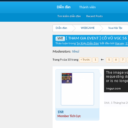
Diễn đàn
Thành viên
Tìm kiếm diễn đàn
Recent Posts
Diễn đàn
WEBGAME
Vua Hải Tặc
[ THAM GIA EVENT ] CỔ VŨ VGC 56
VHT
Thảo luận trong '
Sự Kiện Diễn Đàn
' bắt đầu bởi
Harvey
,
3
Moderators:
Vinci
Trang 9 của 10 trang
< Trước
1
←
5
6
7
1hit
,
1 Tháng hai 
1hit
Member Tích Cực