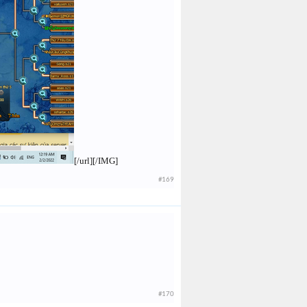
[/url][/IMG]
#169
#170