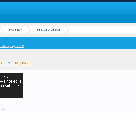
Event Box
Sự Kiện Diễn Đàn
1 Tháng một 2022
.
8
9
10
Tiếp >
2022