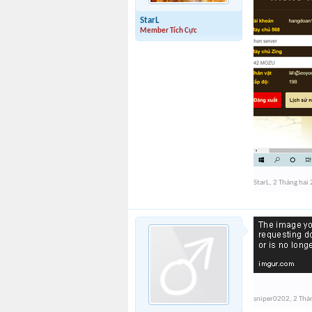
StarL
Member Tích Cực
StarL
,
2 Tháng hai
sniper0202
,
2 Thá