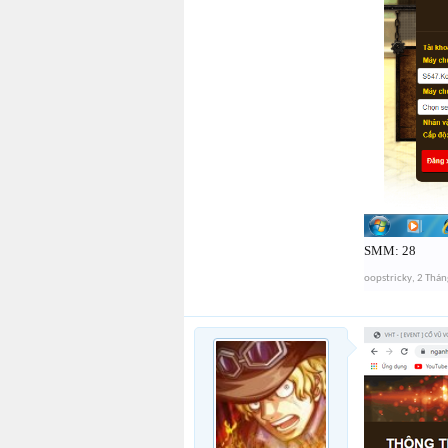
SMM: 28
oopstricky
,
2 Thán