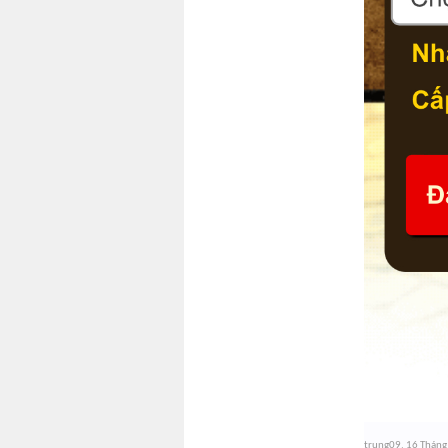
trung09
,
16 Tháng