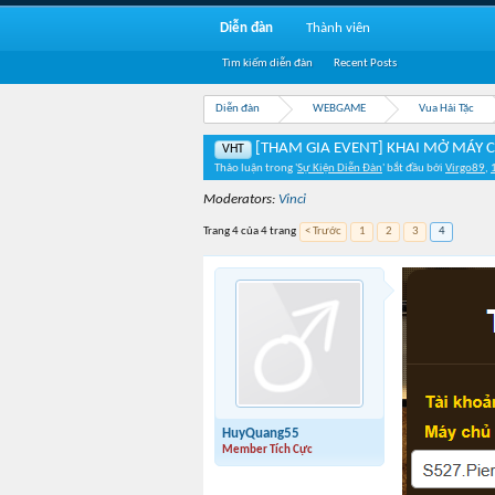
Diễn đàn
Thành viên
Tìm kiếm diễn đàn
Recent Posts
Diễn đàn
WEBGAME
Vua Hải Tặc
[THAM GIA EVENT] KHAI MỞ MÁY 
VHT
Thảo luận trong '
Sự Kiện Diễn Đàn
' bắt đầu bởi
Virgo89
,
Moderators:
Vinci
Trang 4 của 4 trang
< Trước
1
2
3
4
HuyQuang55
Member Tích Cực