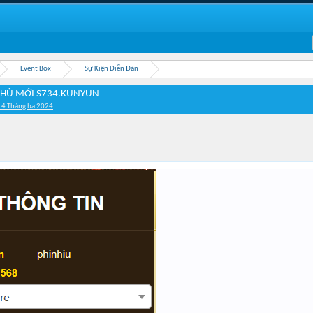
Event Box
Sự Kiện Diễn Đàn
CHỦ MỚI S734.KUNYUN
14 Tháng ba 2024
.