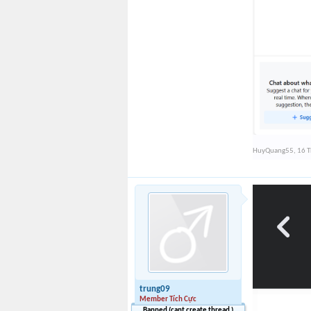
HuyQuang55
,
16 T
trung09
Member Tích Cực
Banned (cant create thread )