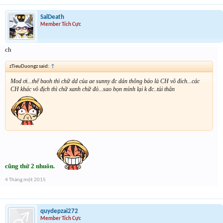
SalDeath
Member Tích Cực
ch
zTieuDuongz said:
↑
Mod ơi...thế baoh thì chữ dd của ae sunny đc dán thông báo là CH vô đich...các
CH khác vô địch thì chữ xanh chữ đỏ...sao bọn mình lại k đc..tủi thân
cũng thứ 2 nhuôn.
4 Tháng một 2015
quydepzai272
Member Tích Cực