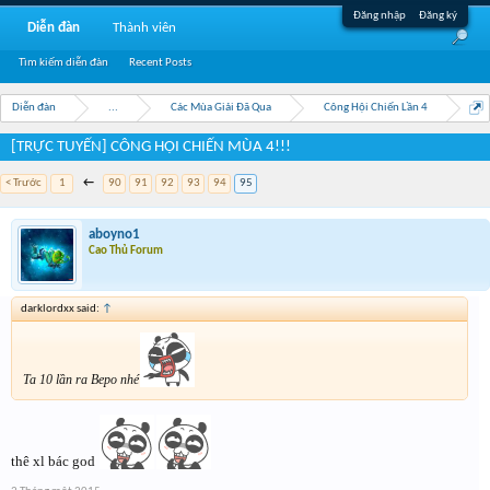
Đăng nhập
Đăng ký
Diễn đàn
Thành viên
Tìm kiếm diễn đàn
Recent Posts
Diễn đàn
...
Các Mùa Giải Đã Qua
Công Hội Chiến Lần 4
[TRỰC TUYẾN] CÔNG HỘI CHIẾN MÙA 4!!!
< Trước
1
←
90
91
92
93
94
95
aboyno1
Cao Thủ Forum
darklordxx said:
↑
Ta 10 lần ra Bepo nhé
thê xl bác god