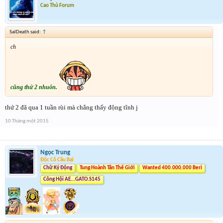
Cao Thủ Forum
SalDeath said:
↑
ch
cũng thứ 2 nhuôn.
thứ 2 đã qua 1 tuần rùi mà chẳng thấy động tĩnh j
10 Tháng một 2015
Ngọc Trung
Độc Cô Cầu Bại
Chữ Ký Động
Tung Hoành Tân Thế Giới
Wanted 400.000.000 Beri
Công Hội AE...GATO.S145