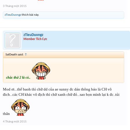
3 Tháng một 2015
zTieuDuongz
thích bài này.
zTieuDuongz
Member Tích Cực
SalDeath said:
↑
chắc thứ 2 là có..
Mod ơi...thế baoh thì chữ dd của ae sunny đc dán thông báo là CH vô
đich...các CH khác vô địch thì chữ xanh chữ đỏ...sao bọn mình lại k đc..tủi
thân
4 Tháng một 2015