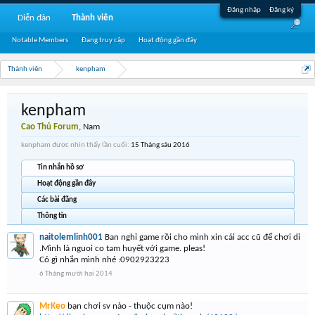
Đăng nhập
Đăng ký
Diễn đàn
Thành viên
Notable Members
Đang truy cập
Hoạt động gần đây
Thành viên
kenpham
kenpham
Cao Thủ Forum
, Nam
kenpham được nhìn thấy lần cuối:
15 Tháng sáu 2016
Tin nhắn hồ sơ
Hoạt động gần đây
Các bài đăng
Thông tin
naitolemlinh001
Ban nghỉ game rồi cho mình xin cái acc cũ để chơi di
.Mình là nguoi co tam huyết với game. pleas!
Có gì nhắn mình nhé :0902923223
6 Tháng mười hai 2014
MrKeo
bạn chơi sv nào - thuộc cụm nào!