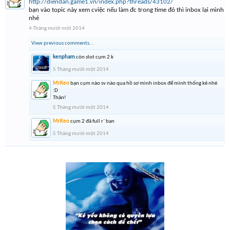
http://diendan.game1.vn/index.php?threads/43102/
bạn vào topic này xem cviệc nếu làm đc trong time đó thì inbox lại mình
nhé
4 Tháng mười một 2014
View previous comments...
kenpham
còn slot cụm 2 k
5 Tháng mười một 2014
MrKeo
bạn cụm nào sv nào qua hồ sơ mình inbox để mình thống kê nhé
:D
Thân!
5 Tháng mười một 2014
MrKeo
cụm 2 đã full r` bạn
5 Tháng mười một 2014