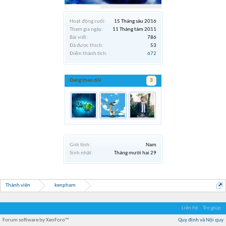
Hoạt động cuối:
15 Tháng sáu 2016
Tham gia ngày:
11 Tháng tám 2011
Bài viết:
786
Đã được thích:
53
Điểm thành tích:
672
Đang theo dõi
3
Giới tính:
Nam
Sinh nhật:
Tháng mười hai 29
Thành viên
kenpham
Liên hệ
Trợ giúp
Forum software by XenForo™
Quy định và Nội quy