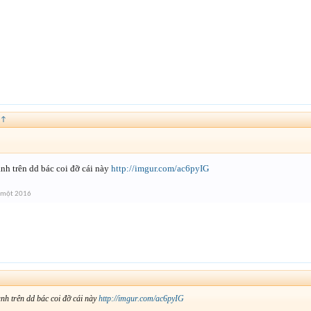
↑
ảnh trên dd bác coi đỡ cái này
http://imgur.com/ac6pyIG
 một 2016
ảnh trên dd bác coi đỡ cái này
http://imgur.com/ac6pyIG