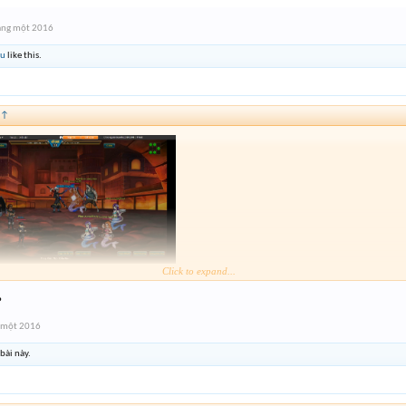
áng một 2016
uu
like this.
↑
Click to expand...
?
 một 2016
bài này.