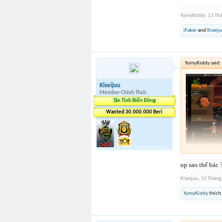
YumyKiddy
,
12 Th
iFaker
and
Kiseij
YumyKiddy said:
Kiseijuu
Member Chính Thức
Tân Tinh Biển Đông
Wanted 30.000.000 Beri
up sao thế bác 
Kiseijuu
,
12 Tháng
YumyKiddy
thích 