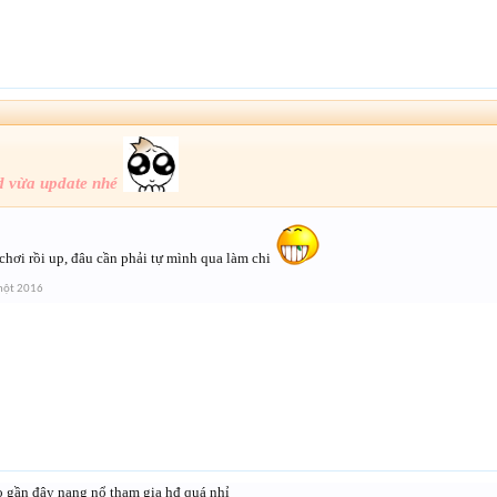
d vừa update nhé
chơi rồi up, đâu cần phải tự mình qua làm chi
một 2016
 gần đây nang nổ tham gia hđ quá nhỉ