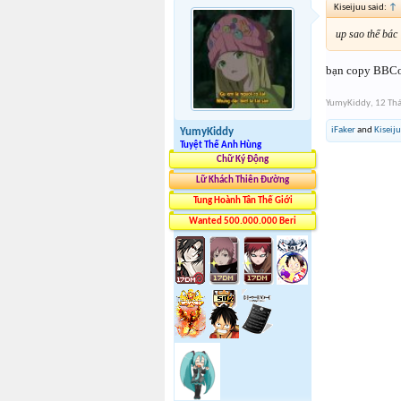
Kiseijuu said:
↑
up sao thế bác
bạn copy BBCod
YumyKiddy
,
12 Th
iFaker
and
Kiseij
YumyKiddy
Tuyệt Thế Anh Hùng
Chữ Ký Động
Lữ Khách Thiên Đường
Tung Hoành Tân Thế Giới
Wanted 500.000.000 Beri