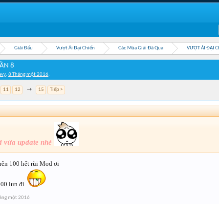
Giải Đấu
Vượt Ải Đại Chiến
Các Mùa Giải Đã Qua
VƯỢT ẢI ĐẠI C
LẦN 8
evy
,
8 Tháng một 2016
.
11
12
→
15
Tiếp >
d vừa update nhé
rên 100 hết rùi Mod ơi
00 lun đi
áng một 2016