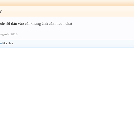
 ?
e rồi dán vào cái khung ảnh cảnh icon chat
áng một 2016
uu
like this.