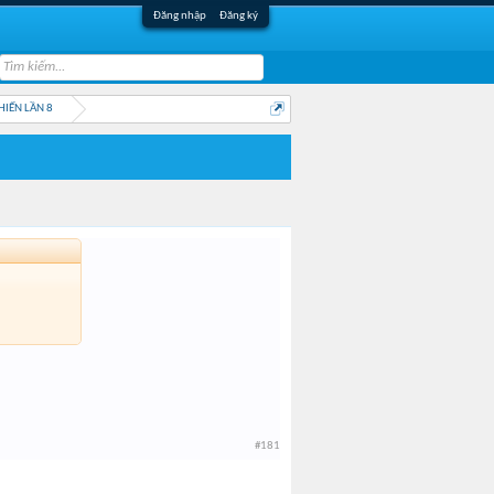
Đăng nhập
Đăng ký
HIẾN LẦN 8
#181