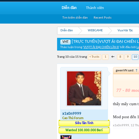
Diễn đàn
Thành viên
Tìm kiếm diễn đàn
Recent Posts
Diễn đàn
WEBGAME
Vua Hải Tặc
[TRỰC TUYẾN]VƯỢT ẢI ĐẠI CHIẾN 
VHT
Thảo luận trong '
VƯỢT ẢI ĐẠI CHIẾN LẦN 8
' bắt đầu bởi
L
Trang 10 của 15 trang
< Trước
1
←
8
9
10
gwenVN said:
↑
77 - 80 mo
thấy mấy cụm t
x1x0n9999
Mod post đến 1
Cao Thủ Forum
Siêu Tân Tinh
x1x0n9999
,
12 Th
Wanted 100.000.000 Beri