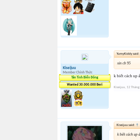
YumyKiddy said:
xin cb 95
Kiseijuu
Member Chính Thức
k biết cách up 
Tân Tinh Biển Đông
Wanted 30.000.000 Beri
Kiseijuu
,
12 Tháng
Kiseijuu said:
↑
k biết cách up 