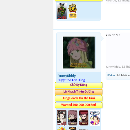
Kiseijuu
,
12 Tháng
xin cb 95
YumyKiddy
,
12 Th
iFaker
thích bài n
YumyKiddy
Tuyệt Thế Anh Hùng
Chữ Ký Động
Lữ Khách Thiên Đường
Tung Hoành Tân Thế Giới
Wanted 500.000.000 Beri