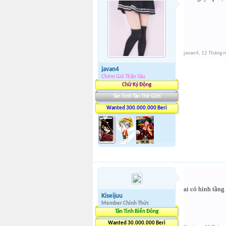
javan4
,
12 Tháng 
javan4
Chém Gió Thần Sầu
Chữ Ký Động
Tân Tinh Tân Thế Giới
Wanted 300.000.000 Beri
ai có hình tầng
Kiseijuu
Member Chính Thức
Tân Tinh Biển Đông
Wanted 30.000.000 Beri