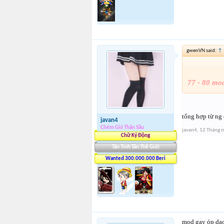
gwenVN said:
↑
77 - 80 mo
tổng hợp từ ng 
javan4
Chém Gió Thần Sầu
javan4
,
12 Tháng 
Chữ Ký Động
Tân Tinh Tân Thế Giới
Wanted 300.000.000 Beri
mod gay óp dạo