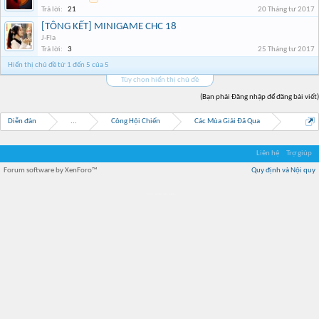
Trả lời:
21
20 Tháng tư 2017
[TÔNG KẾT] MINIGAME CHC 18
J-Fla
Trả lời:
3
25 Tháng tư 2017
Hiển thị chủ đề từ 1 đến 5 của 5
Tùy chọn hiển thị chủ đề
(Bạn phải Đăng nhập để đăng bài viết)
Diễn đàn
...
Công Hội Chiến
Các Mùa Giải Đã Qua
Liên hệ
Trợ giúp
Forum software by XenForo™
Quy định và Nội quy
Địa điểm món ngon
Địa điểm nhà hàng
Quán cafe kem
Trung tâm mua sắm