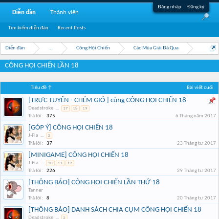
Đăng nhập
Đăng ký
Diễn đàn
Thành viên
Tìm kiếm diễn đàn
Recent Posts
Diễn đàn
...
Công Hội Chiến
Các Mùa Giải Đã Qua
CÔNG HỘI CHIẾN LẦN 18
Tiêu đề ↑
Bài viết cuối
[TRỰC TUYẾN - CHÉM GIÓ ] cùng CÔNG HỘI CHIẾN 18
Deadstroke
...
17
18
19
Trả lời:
375
6 Tháng năm 2017
[GÓP Ý] CÔNG HỘI CHIẾN 18
J-Fla
...
2
Trả lời:
37
23 Tháng tư 2017
[MINIGAME] CÔNG HỘI CHIẾN 18
J-Fla
...
10
11
12
Trả lời:
226
29 Tháng tư 2017
[THÔNG BÁO] CÔNG HỘI CHIẾN LẦN THỨ 18
Tanner
Trả lời:
8
20 Tháng tư 2017
[THÔNG BÁO] DANH SÁCH CHIA CỤM CÔNG HỘI CHIẾN 18
Deadstroke
...
2