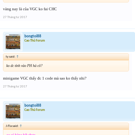
vàng nay là của VGC ko fai CHC
27 Tháng tư 2017
bongtoi88
Cao Thủ Forum
ty said:
↑
ko dc tính vào PH hả cô?
minigame VGC thấy đc 1 code mà sao ko thấy nhi?
27 Tháng tư 2017
bongtoi88
Cao Thủ Forum
J-Fla said:
↑
ae có hàng hết chưa