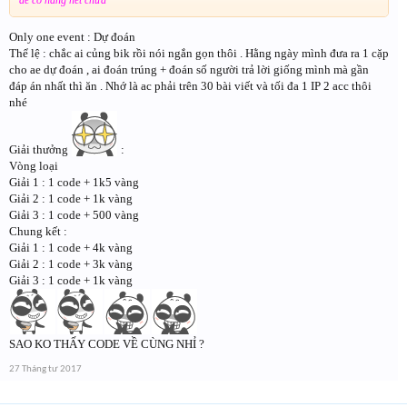
Only one event : Dự đoán
Thể lệ : chắc ai củng bik rồi nói ngắn gọn thôi . Hằng ngày mình đưa ra 1 cặp
cho ae dự đoán , ai đoán trúng + đoán số người trả lời giống mình mà gần
đáp án nhất thì ăn . Nhớ là ac phải trên 30 bài viết và tối đa 1 IP 2 acc thôi
nhé
Giải thưởng
:
Vòng loại
Giải 1 : 1 code + 1k5 vàng
Giải 2 : 1 code + 1k vàng
Giải 3 : 1 code + 500 vàng
Chung kết :
Giải 1 : 1 code + 4k vàng
Giải 2 : 1 code + 3k vàng
Giải 3 : 1 code + 1k vàng
SAO KO THẤY CODE VỀ CÙNG NHỈ ?
27 Tháng tư 2017