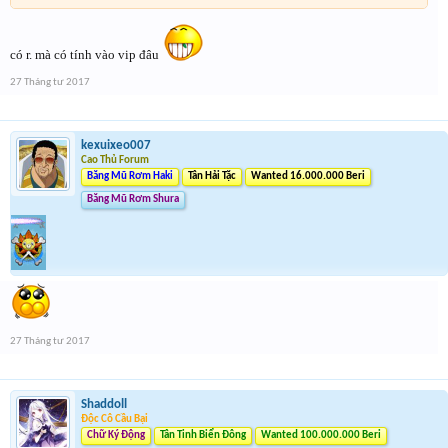
có r. mà có tính vào vip đâu
27 Tháng tư 2017
kexuixeo007
Cao Thủ Forum
Băng Mũ Rơm Haki
Tân Hải Tặc
Wanted 16.000.000 Beri
Băng Mũ Rơm Shura
27 Tháng tư 2017
Shaddoll
Độc Cô Cầu Bại
Chữ Ký Động
Tân Tinh Biển Đông
Wanted 100.000.000 Beri