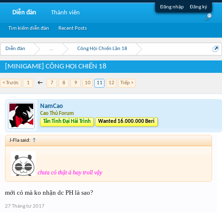
Đăng nhập
Đăng ký
Diễn đàn
Thành viên
Tìm kiếm diễn đàn
Recent Posts
Diễn đàn
...
Công Hội Chiến Lần 18
[MINIGAME] CÔNG HỘI CHIẾN 18
< Trước
1
←
7
8
9
10
11
12
Tiếp >
NamCao
Cao Thủ Forum
Tân Tinh Đại Hải Trình
Wanted 16.000.000 Beri
J-Fla said:
↑
chưa có thật á hay troll vậy
mới có mà ko nhận dc PH là sao?
27 Tháng tư 2017