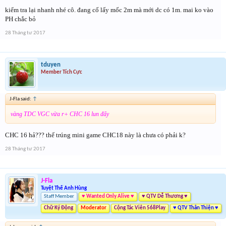
kiểm tra lại nhanh nhé cô. đang cố lấy mốc 2m mà mới dc có 1m. mai ko vào
PH chắc bỏ
28 Tháng tư 2017
tduyen
Member Tích Cực
J-Fla said:
↑
vàng TDC VGC vừa r+ CHC 16 lun đấy
CHC 16 hả??? thế trúng mini game CHC18 này là chưa có phải k?
28 Tháng tư 2017
J-Fla
Tuyệt Thế Anh Hùng
Staff Member
♥ Wanted Only Alive ♥
♥ QTV Dễ Thương ♥
Chữ Ký Động
Moderator
Cộng Tác Viên 568Play
♥ QTV Thân Thiện ♥