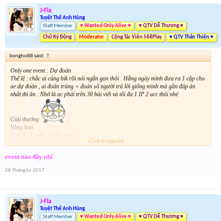
J-Fla
Tuyệt Thế Anh Hùng
Staff Member
♥ Wanted Only Alive ♥
♥ QTV Dễ Thương ♥
Chữ Ký Động
Moderator
Cộng Tác Viên 568Play
♥ QTV Thân Thiện ♥
bongtoi88 said:
↑
Only one event : Dự đoán
Thể lệ : chắc ai củng bik rồi nói ngắn gọn thôi . Hằng ngày mình đưa ra 1 cặp cho
ae dự đoán , ai đoán trúng + đoán số người trả lời giống mình mà gần đáp án
nhất thì ăn . Nhớ là ac phải trên 30 bài viết và tối đa 1 IP 2 acc thôi nhé
Giải thưởng
:
Vòng loại
Giải 1 : 1 code + 1k5 vàng
Click to expand...
Giải 2 : 1 code + 1k vàng
Giải 3 : 1 code + 500 vàng
event nào đây nhỉ
Chung kết :
Giải 1 : 1 code + 4k vàng
28 Tháng tư 2017
Giải 2 : 1 code + 3k vàng
Giải 3 : 1 code + 1k vàng
J-Fla
Tuyệt Thế Anh Hùng
SAO KO THẤY CODE VỀ CÙNG NHỈ ?
Staff Member
♥ Wanted Only Alive ♥
♥ QTV Dễ Thương ♥