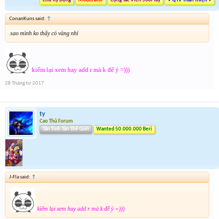
Chữ Ký Động
Moderator
Cộng Tác Viên 568Play
♥ QTV Thân Thiện ♥
ConanKuns said:
↑
sao mình ko thấy có vàng nhỉ
kiếm lại xem hay add r mà k để ý =)))
28 Tháng tư 2017
ty
Cao Thủ Forum
Tân Tinh Tân Thế Giới
Wanted 50.000.000 Beri
J-Fla said:
↑
kiếm lại xem hay add r mà k để ý =)))