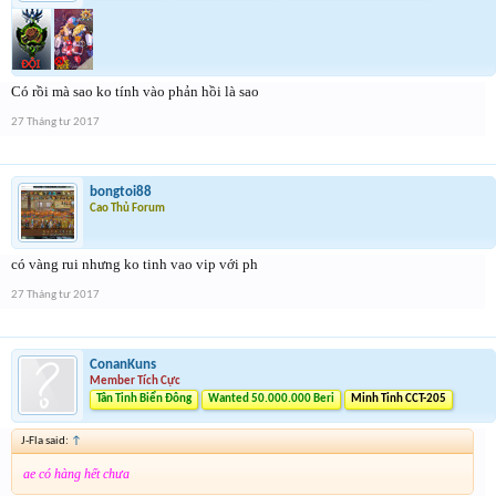
Có rồi mà sao ko tính vào phản hồi là sao
27 Tháng tư 2017
bongtoi88
Cao Thủ Forum
có vàng rui nhưng ko tinh vao vip với ph
27 Tháng tư 2017
ConanKuns
Member Tích Cực
Tân Tinh Biển Đông
Wanted 50.000.000 Beri
Minh Tinh CCT-205
J-Fla said:
↑
ae có hàng hết chưa