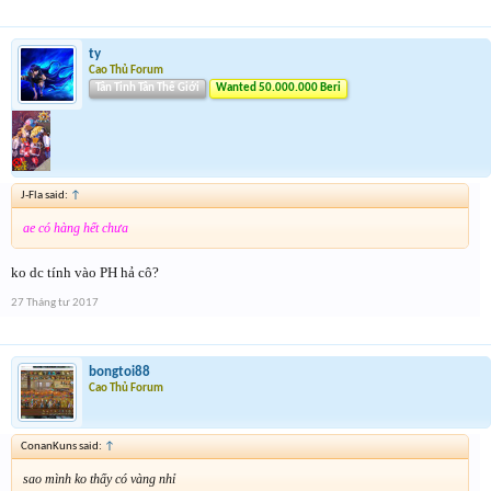
ty
Cao Thủ Forum
Tân Tinh Tân Thế Giới
Wanted 50.000.000 Beri
J-Fla said:
↑
ae có hàng hết chưa
ko dc tính vào PH hả cô?
27 Tháng tư 2017
bongtoi88
Cao Thủ Forum
ConanKuns said:
↑
sao mình ko thấy có vàng nhỉ