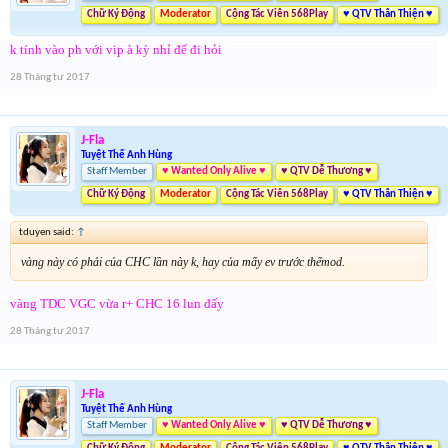
Chữ Ký Động
Moderator
Cộng Tác Viên 568Play
♥ QTV Thân Thiện ♥
k tính vào ph với vip à kỳ nhỉ để đi hỏi
28 Tháng tư 2017
J-Fla
Tuyệt Thế Anh Hùng
Staff Member
♥ Wanted Only Alive ♥
♥ QTV Dễ Thương ♥
Chữ Ký Động
Moderator
Cộng Tác Viên 568Play
♥ QTV Thân Thiện ♥
tduyen said:
↑
vàng này có phải của CHC lần này k, hay của mấy ev trước thếmod.
vàng TDC VGC vừa r+ CHC 16 lun đấy
28 Tháng tư 2017
J-Fla
Tuyệt Thế Anh Hùng
Staff Member
♥ Wanted Only Alive ♥
♥ QTV Dễ Thương ♥