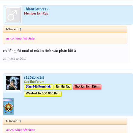
ThienDieuS115
Member Tích Cực
J-Fla said:
↑
ae có hàng hết chưa
có hàng rồi mod ơi.mà ko tính vào phản hồi à
27 Tháng tư 2017
s126Zoro1st
Cao Thủ Forum
Băng Mũ Rơm Haki
Tân Hải Tặc
Thợ Săn Tích Điểm
Wanted 16.000.000 Beri
J-Fla said:
↑
ae có hàng hết chưa