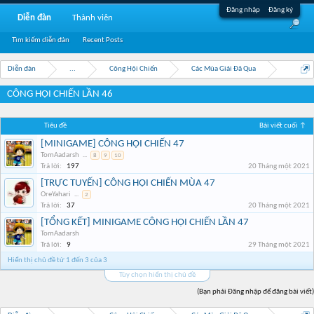
Đăng nhập
Đăng ký
Diễn đàn
Thành viên
Tìm kiếm diễn đàn
Recent Posts
Diễn đàn
...
Công Hội Chiến
Các Mùa Giải Đã Qua
CÔNG HỘI CHIẾN LẦN 46
Tiêu đề
Bài viết cuối ↑
[MINIGAME] CÔNG HỘI CHIẾN 47
TomAadarsh
...
8
9
10
Trả lời:
197
20 Tháng một 2021
[TRỰC TUYẾN] CÔNG HỘI CHIẾN MÙA 47
OreYahari
...
2
Trả lời:
37
20 Tháng một 2021
[TỔNG KẾT] MINIGAME CÔNG HỘI CHIẾN LẦN 47
TomAadarsh
Trả lời:
9
29 Tháng một 2021
Hiển thị chủ đề từ 1 đến 3 của 3
Tùy chọn hiển thị chủ đề
(Bạn phải Đăng nhập để đăng bài viết)