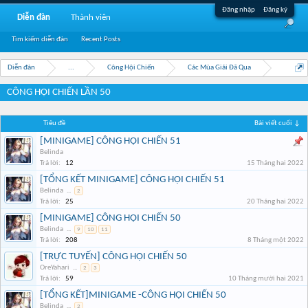
Đăng nhập
Đăng ký
Diễn đàn
Thành viên
Tìm kiếm diễn đàn
Recent Posts
Diễn đàn
...
Công Hội Chiến
Các Mùa Giải Đã Qua
CÔNG HỘI CHIẾN LẦN 50
Tiêu đề
Bài viết cuối ↓
[MINIGAME] CÔNG HỘI CHIẾN 51
Belinda
Trả lời:
12
15 Tháng hai 2022
[TỔNG KẾT MINIGAME] CÔNG HỘI CHIẾN 51
Belinda
...
2
Trả lời:
25
20 Tháng hai 2022
[MINIGAME] CÔNG HỘI CHIẾN 50
Belinda
...
9
10
11
Trả lời:
208
8 Tháng một 2022
[TRỰC TUYẾN] CÔNG HỘI CHIẾN 50
OreYahari
...
2
3
Trả lời:
59
10 Tháng mười hai 2021
[TỔNG KẾT]MINIGAME -CÔNG HỘI CHIẾN 50
Belinda
...
2