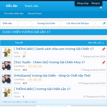
Đăng nhập
Đăng ký
Diễn đàn
Thành viên
Tìm kiếm diễn đàn
Recent Posts
Diễn đàn
...
Vương Giả Chiến
Các Mùa Giải Đã Qua
CUỘC CHIẾN VƯƠNG GIẢ LẦN 17
Tiêu đề
Bài viết cuối ↓
[ THÔNG BÁO ] Danh sách chia cụm Vương Giả Chiến 17
Vinci
...
2
Trả lời:
27
7 Tháng mười hai 2016
[Trực Tuyến - Chém Gió] Vương Giả Chiến Mùa 17
ColinRola
...
11
12
13
Trả lời:
251
7 Tháng mười hai 2016
[MiniGame] Vương Giả Chiến - Sống Or Chết Vậy Thôi
ColinRola
...
19
20
21
Trả lời:
417
19 Tháng mười một 2016
[ THÔNG BÁO ] Vương Giả Chiến Lần 17
Vinci
Trả lời:
3
27 Tháng mười 2016
Hiển thị chủ đề từ 1 đến 2 của 2