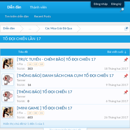
Đăng nhập
Đăng ký
Diễn đàn
Thành viên
Tìm kiếm diễn đàn
Recent Posts
Diễn đàn
...
Các Mùa Giải Đã Qua
TỔ ĐỘI CHIẾN LẦN 17
Tiêu đề
Bài viết cuối ↓
[TRỰC TUYẾN - CHÉM BÃO] TỔ ĐỘI CHIẾN 17
J-Fla
...
14
15
16
Trả lời:
303
18 Tháng hai 2017
[THÔNG BÁO] DANH SÁCH CHIA CỤM TỔ ĐỘI CHIẾN 17
Tanner
Trả lời:
16
9 Tháng hai 2017
[THÔNG BÁO] TỔ ĐỘI CHIẾN 17
Tanner
Trả lời:
0
6 Tháng hai 2017
[MINI GAME ] TỔ ĐỘI CHIẾN 17
J-Fla
...
29
30
31
Trả lời:
603
26 Tháng hai 2017
Hiển thị chủ đề từ 1 đến 1 của 1