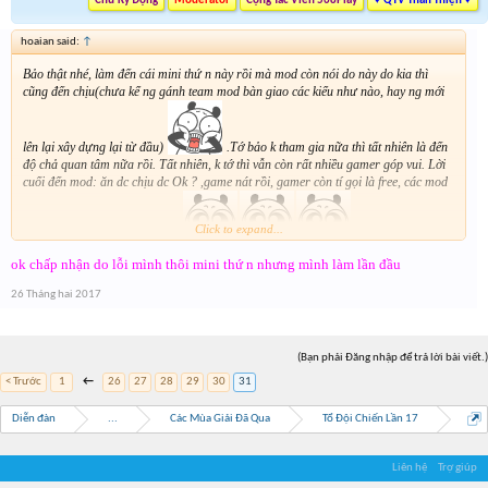
Chữ Ký Động
Moderator
Cộng Tác Viên 568Play
♥ QTV Thân Thiện ♥
hoaian said:
↑
Bảo thật nhé, làm đến cái mini thứ n này rồi mà mod còn nói do này do kia thì
cũng đến chịu(chưa kể ng gánh team mod bàn giao các kiểu như nào, hay ng mới
lên lại xây dựng lại từ đầu)
.Tớ bảo k tham gia nữa thì tất nhiên là đến
độ chả quan tâm nữa rồi. Tất nhiên, k tớ thì vẫn còn rất nhiều gamer góp vui. Lời
cuối đến mod: ăn dc chịu dc Ok ? ,game nát rồi, gamer còn tí gọi là free, các mod
Click to expand...
làm thế nào cho coi dc thì làm
ok chấp nhận do lỗi mình thôi mini thứ n nhưng mình làm lần đầu
26 Tháng hai 2017
(Bạn phải Đăng nhập để trả lời bài viết.)
< Trước
1
←
26
27
28
29
30
31
Diễn đàn
...
Các Mùa Giải Đã Qua
Tổ Đội Chiến Lần 17
Liên hệ
Trợ giúp