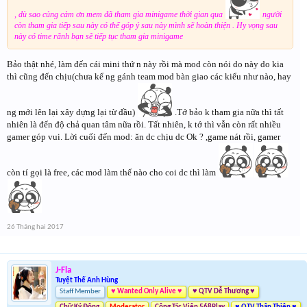
, dù sao củng cảm ơn mem đã tham gia minigame thời gian qua
người
còn tham gia tiếp sau này có thể góp ý sau này mình sẽ hoàn thiện . Hy vọng sau
này có time rãnh bạn sẽ tiếp tục tham gia minigame
Bảo thật nhé, làm đến cái mini thứ n này rồi mà mod còn nói do này do kia
thì cũng đến chịu(chưa kể ng gánh team mod bàn giao các kiểu như nào, hay
ng mới lên lại xây dựng lại từ đầu)
.Tớ bảo k tham gia nữa thì tất
nhiên là đến độ chả quan tâm nữa rồi. Tất nhiên, k tớ thì vẫn còn rất nhiều
gamer góp vui. Lời cuối đến mod: ăn dc chịu dc Ok ? ,game nát rồi, gamer
còn tí gọi là free, các mod làm thế nào cho coi dc thì làm
26 Tháng hai 2017
J-Fla
Tuyệt Thế Anh Hùng
Staff Member
♥ Wanted Only Alive ♥
♥ QTV Dễ Thương ♥