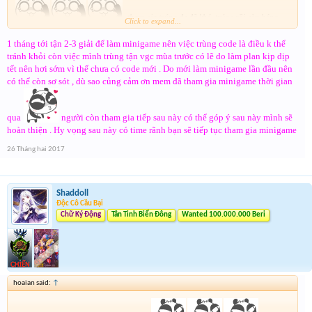
, tham gia trúng đc đã khó, trúng rồi còn hóng,
Click to expand...
1 tháng tới tận 2-3 giải để làm minigame nên việc trùng code là điều k thể
đến khi hàng về lại ăn quả đắng thế này
tránh khỏi còn việc mình trùng tận vgc mùa trước có lẽ do làm plan kịp dịp
tết nên hơi sớm vì thế chưa có code mới . Do mới làm minigame lần đầu nên
có thể còn sơ sót , dù sao củng cảm ơn mem đã tham gia minigame thời gian
qua
người còn tham gia tiếp sau này có thể góp ý sau này mình sẽ
hoàn thiện . Hy vọng sau này có time rãnh bạn sẽ tiếp tục tham gia minigame
26 Tháng hai 2017
Shaddoll
Độc Cô Cầu Bại
Chữ Ký Động
Tân Tinh Biển Đông
Wanted 100.000.000 Beri
hoaian said:
↑