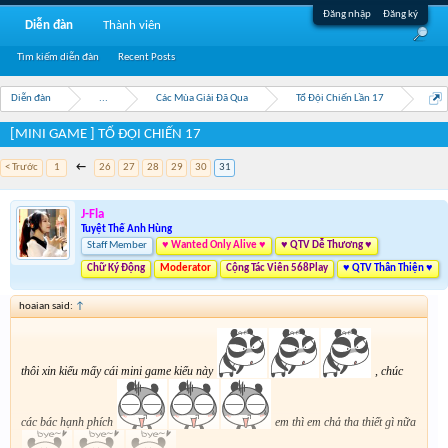
Đăng nhập
Đăng ký
Diễn đàn
Thành viên
Tìm kiếm diễn đàn
Recent Posts
Diễn đàn
...
Các Mùa Giải Đã Qua
Tổ Đội Chiến Lần 17
[MINI GAME ] TỔ ĐỘI CHIẾN 17
< Trước
1
←
26
27
28
29
30
31
J-Fla
Tuyệt Thế Anh Hùng
Staff Member
♥ Wanted Only Alive ♥
♥ QTV Dễ Thương ♥
Chữ Ký Động
Moderator
Cộng Tác Viên 568Play
♥ QTV Thân Thiện ♥
hoaian said:
↑
thôi xin kiếu mấy cái mini game kiểu này
, chúc
các bác hạnh phích
em thì em chả tha thiết gì nữa