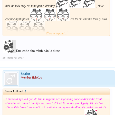
thôi xin kiếu mấy cái mini game kiểu này
, chúc
các bác hạnh phích
em thì em chả tha thiết gì nữa
, tham gia trúng đc đã khó, trúng rồi còn hóng,
Click to expand...
đến khi hàng về lại ăn quả đắng thế này
Đưa code cho mình bán là được
26 Tháng hai 2017
hoaian
Member Tích Cực
MasterTroll said:
↑
1 tháng tới tận 2-3 giải để làm minigame nên việc trùng code là điều k thể tránh
khỏi còn việc mình trùng tận vgc mùa trước có lẽ do làm plan kịp dịp tết nên hơi
sớm vì thế chưa có code mới . Do mới làm minigame lần đầu nên có thể còn sơ sót