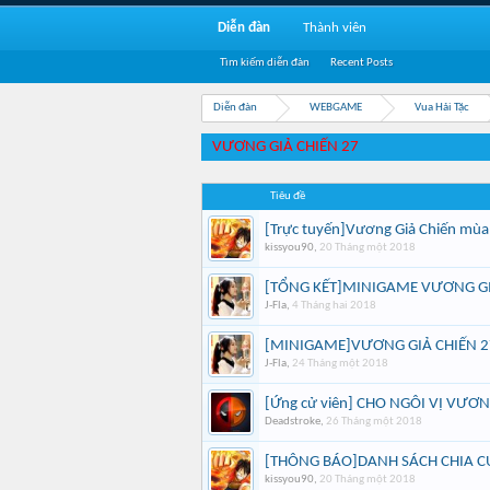
Diễn đàn
Thành viên
Tìm kiếm diễn đàn
Recent Posts
Diễn đàn
WEBGAME
Vua Hải Tặc
VƯƠNG GIẢ CHIẾN 27
Tiêu đề
[Trực tuyến]Vương Giả Chiến mùa
kissyou90
,
20 Tháng một 2018
[TỔNG KẾT]MINIGAME VƯƠNG GI
J-Fla
,
4 Tháng hai 2018
[MINIGAME]VƯƠNG GIẢ CHIẾN 2
J-Fla
,
24 Tháng một 2018
[Ứng cử viên] CHO NGÔI VỊ VƯƠN
Deadstroke
,
26 Tháng một 2018
[THÔNG BÁO]DANH SÁCH CHIA 
kissyou90
,
20 Tháng một 2018