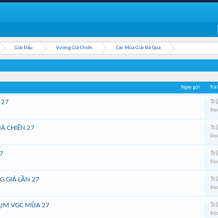
Giải Đấu
Vương Giả Chiến
Các Mùa Giải Đã Qua
Ngày gửi
Trả 
Trả
 27
Đọc
Trả
Ả CHIẾN 27
Đọc
Trả
7
Đọc
Trả
G GIẢ LẦN 27
Đọc
Trả
CỤM VGC MÙA 27
Đọc