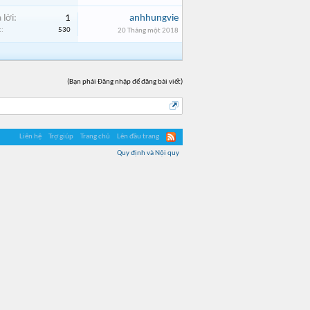
 lời:
1
anhhungvie
:
530
20 Tháng một 2018
(Bạn phải Đăng nhập để đăng bài viết)
Liên hệ
Trợ giúp
Trang chủ
Lên đầu trang
Quy định và Nội quy