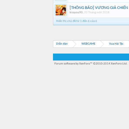
[THÔNG BÁO] VƯƠNG GIẢ CHIẾN
kissyou90
,
20 Tháng một 2018
Hiển thị chủ đề từ 1 đến 6 của 6
Diễn đàn
WEBGAME
Vua Hải Tặc
Forum software by XenForo™
©2010-2014 XenForo Ltd.