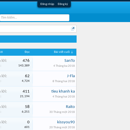
Đăng nhập
Đăng ký
lời
Đọc
Bài viết cuối ↓
 lời:
476
SanTo
:
143,389
4 Tháng ba 2018
 lời:
62
J-Fla
:
4,724
8 Tháng hai 2018
 lời:
411
tieu khanh ka
:
21,194
4 Tháng hai 2018
 lời:
58
Raito
:
6,251
30 Tháng một 2018
 lời:
0
kissyou90
:
601
20 Tháng một 2018