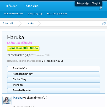
Đăng nhập
Đăng ký
Diễn đàn
Thành viên
Notable Members
Đang truy cập
Hoạt động gần đây
Thành viên
Haruka
Haruka
Chém Gió Thần Sầu
Người Hướng Dẫn - Naruto
Va ckạm time's ('3')
22 Tháng tám 2016
Haruka được nhìn thấy lần cuối:
26 Tháng chín 2016
Tin nhắn hồ sơ
Hoạt động gần đây
Các bài đăng
Thông tin
Awarded Medals
Haruka
Va ckạm time's ('3')