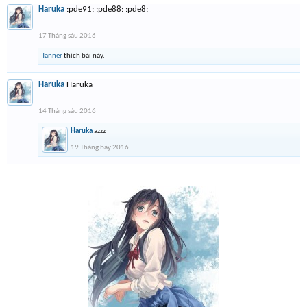
Haruka
:pde91: :pde88: :pde8:
17 Tháng sáu 2016
Tanner
thích bài này.
Haruka
Haruka
14 Tháng sáu 2016
Haruka
azzz
19 Tháng bảy 2016