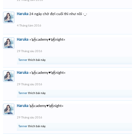
22 Tháng tám 2016
Haruka
24 ngày chờ đợi cuối thì như nồi -_-
4 Tháng tám 2016
Haruka
»๖ۣۜAcademy♦๖ۣۜKnight«
29 Tháng sáu 2016
Tanner
thích bài này.
Haruka
»๖ۣۜAcademy♥๖ۣۜKnight«
29 Tháng sáu 2016
Tanner
thích bài này.
Haruka
๖ۣۜAcademy♥๖ۣۜKnight«
29 Tháng sáu 2016
Tanner
thích bài này.