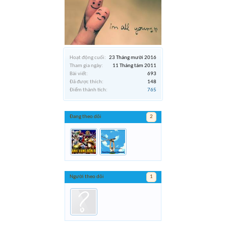
Hoạt động cuối:
23 Tháng mười 2016
Tham gia ngày:
11 Tháng tám 2011
Bài viết:
693
Đã được thích:
148
Điểm thành tích:
765
Đang theo dõi
2
Người theo dõi
1