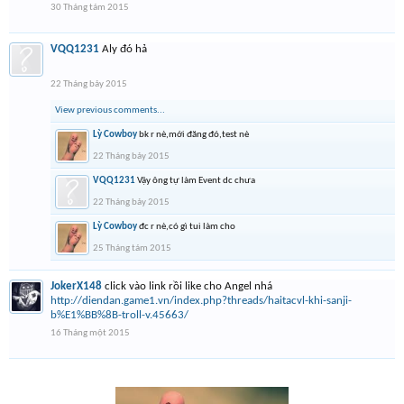
30 Tháng tám 2015
VQQ1231
Aly đó hả
22 Tháng bảy 2015
View previous comments...
Lỳ Cowboy
bk r nè,mới đăng đó,test nè
22 Tháng bảy 2015
VQQ1231
Vậy ông tự làm Event dc chưa
22 Tháng bảy 2015
Lỳ Cowboy
đc r nè,có gì tui làm cho
25 Tháng tám 2015
JokerX148
click vào link rồi like cho Angel nhá
http://diendan.game1.vn/index.php?threads/haitacvl-khi-sanji-
b%E1%BB%8B-troll-v.45663/
16 Tháng một 2015