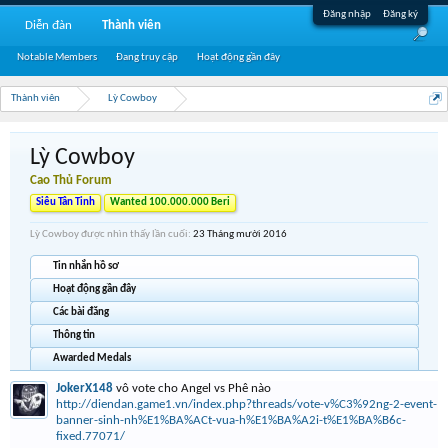
Đăng nhập
Đăng ký
Diễn đàn
Thành viên
Notable Members
Đang truy cập
Hoạt động gần đây
Thành viên
Lỳ Cowboy
Lỳ Cowboy
Cao Thủ Forum
Siêu Tân Tinh
Wanted 100.000.000 Beri
Lỳ Cowboy được nhìn thấy lần cuối:
23 Tháng mười 2016
Tin nhắn hồ sơ
Hoạt động gần đây
Các bài đăng
Thông tin
Awarded Medals
JokerX148
vô vote cho Angel vs Phê nào
http://diendan.game1.vn/index.php?threads/vote-v%C3%92ng-2-event-
banner-sinh-nh%E1%BA%ACt-vua-h%E1%BA%A2i-t%E1%BA%B6c-
fixed.77071/