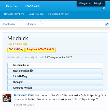
Đăng nhập
Đăng ký
Diễn đàn
Thành viên
Notable Members
Đang truy cập
Hoạt động gần đây
Thành viên
Mr chick
Mr chick
Độc Cô Cầu Bại
Chữ Ký Động
Tung Hoành Tân Thế Giới
Mr chick được nhìn thấy lần cuối:
25 Tháng mười hai 2017
Tin nhắn hồ sơ
Hoạt động gần đây
Các bài đăng
Thông tin
Awarded Medals
Tà Tà Kiếm Cơm
bác có acc nào v5 trở lên mà vứt k?? lv thấp cũng đc k
phải xin tích dial đâu,xin cho cu e chơi sv mới để nó lấy cái vip ^^
6 Tháng một 2016