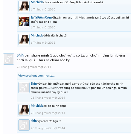
Mr chick
có acc mà h acc đó đang là ht nên k share nhé
6 Tháng một 2016
Tà Tà Kiếm Cơm
0h,cám ơn,acc ht thỳ k share đc r,mà sao để acc cùi làm ht
thế?? sao ông k làm
6 Tháng một 2016
Mr chick
để đc đánh chc :3
6 Tháng một 2016
Shin
bạn share mình 1 acc chơi với... có t.gian chơi nhưng làm biếng
chơi lại quá... hứa sẽ chăm sóc kỹ
28 Tháng mười một 2014
View previous comments...
Shin
vậy bạn hỏi mấy bạn nghĩ game thử coi còn acc nào ko cho mình
tham gia với... lúc trước cũng có chơi mà 1 t.gian thi Đh nên nghĩ h mún
chơi lại mà nản cày lại quá :(
28 Tháng mười một 2014
Mr chick
cái đó mình chịu
28 Tháng mười một 2014
Shin
vậy cám ơn bạn !!
28 Tháng mười một 2014