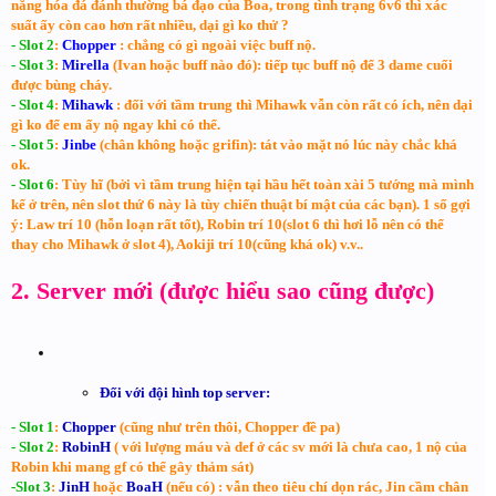
năng hóa đá đánh thường bá đạo của Boa, trong tình trạng 6v6 thì xác
suất ấy còn cao hơn rất nhiều, dại gì ko thử ?
- Slot 2
:
Chopper
: chẳng có gì ngoài việc buff nộ.
- Slot 3
:
Mirella
(Ivan hoặc buff nào đó): tiếp tục buff nộ để 3 dame cuối
được bùng cháy.
- Slot 4
:
Mihawk
: đối với tầm trung thì Mihawk vẫn còn rất có ích, nên dại
gì ko để em ấy nộ ngay khi có thể.
- Slot 5
:
Jinbe
(chân không hoặc grifin): tát vào mặt nó lúc này chắc khá
ok.
- Slot 6
: Tùy hĩ (bởi vì tầm trung hiện tại hầu hết toàn xài 5 tướng mà mình
kể ở trên, nên slot thứ 6 này là tùy chiến thuật bí mật của các bạn). 1 số gợi
ý: Law trí 10 (hỗn loạn rất tốt), Robin trí 10(slot 6 thì hơi lỗ nên có thể
thay cho Mihawk ở slot 4), Aokiji trí 10(cũng khá ok) v.v..
2. Server mới (được hiểu sao cũng được)
Đối với đội hình top server:
- Slot 1
:
Chopper
(cũng như trên thôi, Chopper đề pa)
- Slot 2
:
RobinH
( với lượng máu và def ở các sv mới là chưa cao, 1 nộ của
Robin khi mang gf có thể gây thảm sát)
-Slot 3
:
JinH
hoặc
BoaH
(nếu có) : vẫn theo tiêu chí dọn rác, Jin cầm chân