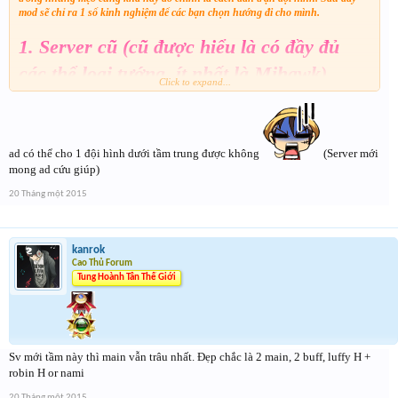
mod sẽ chỉ ra 1 số kinh nghiệm để các bạn chọn hướng đi cho mình.
1. Server cũ (cũ được hiểu là có đầy đủ
các thể loại tướng, ít nhất là Mihawk)
Click to expand...
Đối với đội hình top server : là đội hình có đôi trái tên lửa +10, và 1 dàn
tri thức +10 đồ sộ.
- Slot 1
:
Choppe
r (kích hoạt nộ cho toàn team), team của top server thì chỉ cần 1
ad có thể cho 1 đội hình dưới tầm trung được không
(Server mới
buff là đủ.
mong ad cứu giúp)
- Slot 2
:
Akainu
: ko còn nghi ngờ gì nữa, Akainu tung chưởng sẽ giảm thiểu 1
cơ số địch.
20 Tháng một 2015
- Slot 3
:
Aokiji
(hoặc
Robin
): thật ra mình cũng phân vân slot này với slot 2, vì
nếu để Aokiji hay Robin nộ slot 2 thì có vẻ an toàn hơn, nhưng thôi, cho
Akainu nộ trước cho tưng bừng.
- Slot 4
:
Jinbe
(cầm chân không hoặc lỗ đen) : tới đây rồi, Jinbe như cái chổi
kanrok
quét nhà thôi.
Cao Thủ Forum
- Slot 5
:
Boa
(hoặc
Mihawk
) : mình ko nghĩ Boa nên những slot đầu của 1
Tung Hoành Tân Thế Giới
team top, bởi vì dame của Akainu hay Jinbe của top là cực cao rồi, nếu Boa cho
ở những slot đầu thì hơi phí nộ.
- Slot 6
:
Mihawk
(hoặc
Boa
): nói chung nếu slot 5 chọn Boa thì 6 chọn
Mihawk hoặc ngược lại.
Sv mới tầm này thì main vẫn trâu nhất. Đẹp chắc là 2 main, 2 buff, luffy H +
Đối với đội hình tầm trung: đội hình có lác đác 2 3 trái trí thức +10.
robin H or nami
-Slot 1
:
Boa
: Vì sao Boa lại cho slot 1 ? Vì mình muốn ăn may ở cái khả năng
20 Tháng một 2015