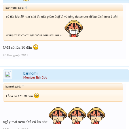
barinomi said:
↑
có tên lửa 10 như chú thì nên giảm buff đi và tăng dame aoe để hạ địch turn 1 khi
công trc vì có cái lợi robin cầm tên lửa 10
Ơ đã có lửa 10 đâu
20 Tháng một 2015
barinomi
Member Tích Cực
kanrok said:
↑
Ơ đã có lửa 10 đâu
ngày mai xem chú có ko nhé