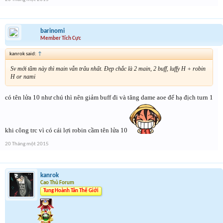
hóa đá đánh thường bá đạo của Boa, trong tình trạng 6v6 thì xác suất ấy còn
cao hơn rất nhiều, dại gì ko thử ?
- Slot 2
:
Chopper
: chẳng có gì ngoài việc buff nộ.
- Slot 3
:
Mirella
(Ivan hoặc buff nào đó): tiếp tục buff nộ để 3 dame cuối được
barinomi
bùng cháy.
Member Tích Cực
- Slot 4
:
Mihawk
: đối với tầm trung thì Mihawk vẫn còn rất có ích, nên dại gì
ko để em ấy nộ ngay khi có thể.
kanrok said:
↑
- Slot 5
:
Jinbe
(chân không hoặc grifin): tát vào mặt nó lúc này chắc khá ok.
- Slot 6
: Tùy hĩ (bởi vì tầm trung hiện tại hầu hết toàn xài 5 tướng mà mình kể ở
Sv mới tầm này thì main vẫn trâu nhất. Đẹp chắc là 2 main, 2 buff, luffy H + robin
trên, nên slot thứ 6 này là tùy chiến thuật bí mật của các bạn). 1 số gợi ý: Law
H or nami
trí 10 (hỗn loạn rất tốt), Robin trí 10(slot 6 thì hơi lỗ nên có thể thay cho
Mihawk ở slot 4), Aokiji trí 10(cũng khá ok) v.v..
có tên lửa 10 như chú thì nên giảm buff đi và tăng dame aoe để hạ địch turn 1
updating....
khi công trc vì có cái lợi robin cầm tên lửa 10
20 Tháng một 2015
kanrok
Cao Thủ Forum
Tung Hoành Tân Thế Giới