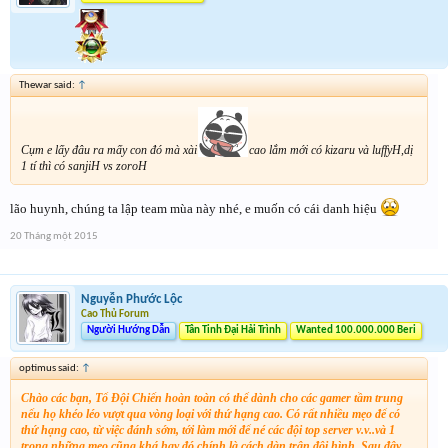
Thewar said:
↑
Cụm e lấy đâu ra mấy con đó mà xài
cao lắm mới có kizaru và luffyH,dị
1 tí thì có sanjiH vs zoroH
lão huynh, chúng ta lập team mùa này nhé, e muốn có cái danh hiệu
20 Tháng một 2015
Nguyễn Phước Lộc
Cao Thủ Forum
Người Hướng Dẫn
Tân Tinh Đại Hải Trình
Wanted 100.000.000 Beri
optimus said:
↑
Chào các bạn, Tổ Đội Chiến hoàn toàn có thể dành cho các gamer tầm trung
nếu họ khéo léo vượt qua vòng loại với thứ hạng cao. Có rất nhiều mẹo để có
thứ hạng cao, từ việc đánh sớm, tới làm mới để né các đội top server v.v..và 1
trong những mẹo cũng khá hay đó chính là cách dàn trận đội hình. Sau đây