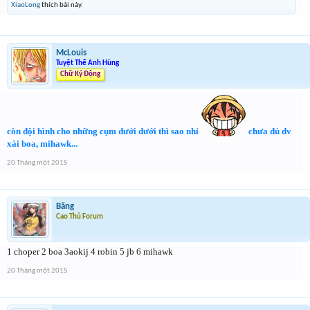
XiaoLong
thích bài này.
McLouis
Tuyệt Thế Anh Hùng
Chữ Ký Động
còn đội hình cho những cụm dưới dưới thì sao nhỉ
chưa đủ dv
xài boa, mihawk...
20 Tháng một 2015
Băng
Cao Thủ Forum
1 choper 2 boa 3aokij 4 robin 5 jb 6 mihawk
20 Tháng một 2015