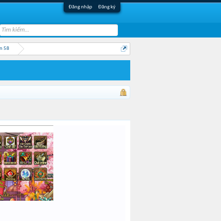
Đăng nhập
Đăng ký
n 58