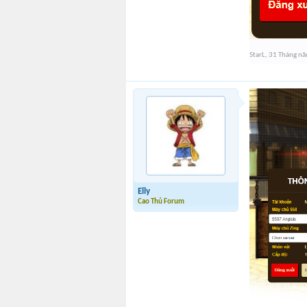
StarL
,
31 Tháng n
Elly
Cao Thủ Forum