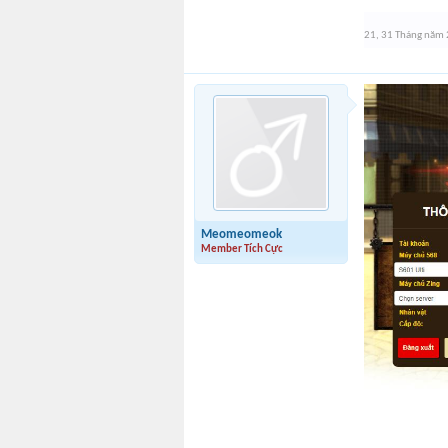
21
,
31 Tháng năm
Meomeomeok
Member Tích Cực