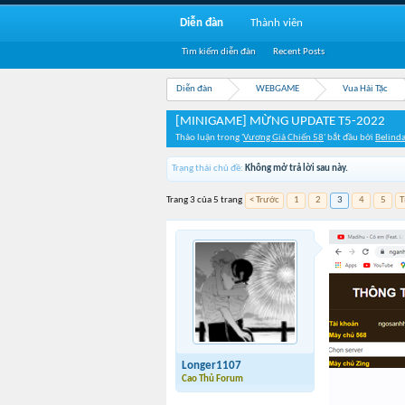
Diễn đàn
Thành viên
Tìm kiếm diễn đàn
Recent Posts
Diễn đàn
WEBGAME
Vua Hải Tặc
[MINIGAME] MỪNG UPDATE T5-2022
Thảo luận trong '
Vương Giả Chiến 58
' bắt đầu bởi
Belind
Trạng thái chủ đề:
Không mở trả lời sau này.
Trang 3 của 5 trang
< Trước
1
2
3
4
5
T
Longer1107
Cao Thủ Forum