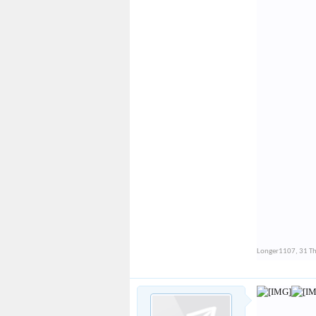
Longer1107
,
31 T