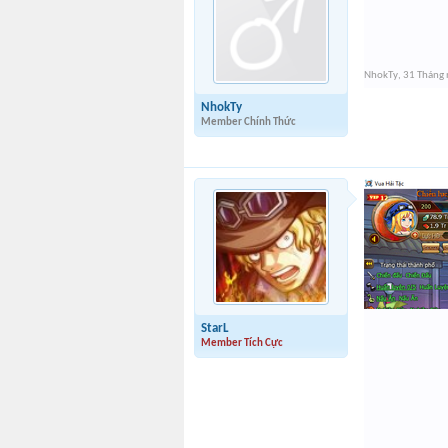
NhokTy
,
31 Tháng
NhokTy
Member Chính Thức
StarL
Member Tích Cực