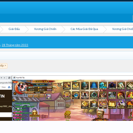
Giải Đấu
Vương Giả Chiến
Các Mùa Giải Đã Qua
Vương Giả Chiế
a
,
28 Tháng năm 2022
.
iếp >