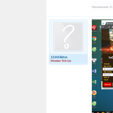
Meomeomeok
,
31
123456ktvn
Member Tích Cực