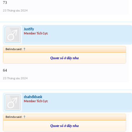
73
23 Tháng sáu 2024
Justify
Member Tích Cực
Belinda said:
↑
Quote số ở đây nha
64
23 Tháng sáu 2024
dsahdkbask
Member Tích Cực
Belinda said:
↑
Quote số ở đây nha