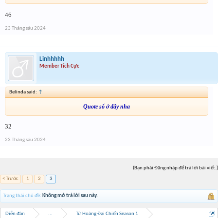
46
23 Tháng sáu 2024
Linhhhhh
Member Tích Cực
Belinda said:
↑
Quote số ở đây nha
32
23 Tháng sáu 2024
(Bạn phải Đăng nhập để trả lời bài viết.)
< Trước
1
2
3
Trạng thái chủ đề:
Không mở trả lời sau này.
Diễn đàn
...
Tứ Hoàng Đại Chiến Season 1