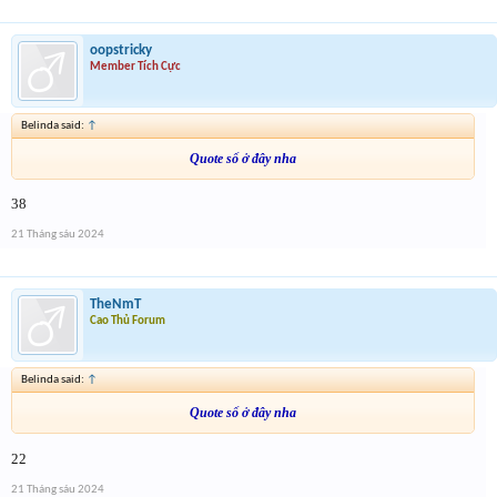
oopstricky
Member Tích Cực
Belinda said:
↑
Quote số ở đây nha
38
21 Tháng sáu 2024
TheNmT
Cao Thủ Forum
Belinda said:
↑
Quote số ở đây nha
22
21 Tháng sáu 2024