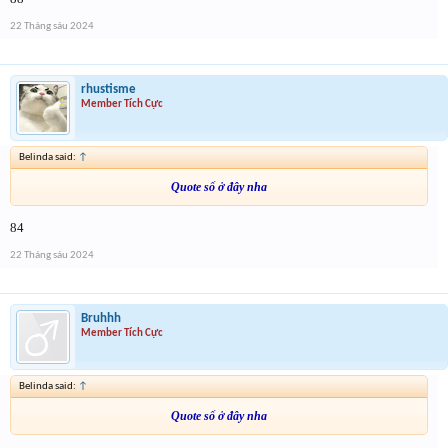
22 Tháng sáu 2024
rhustisme
Member Tích Cực
Belinda said:
↑
Quote số ở đây nha
84
22 Tháng sáu 2024
Bruhhh
Member Tích Cực
Belinda said:
↑
Quote số ở đây nha