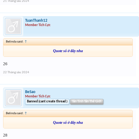
21 Tháng sáu 2024
TuanThanh12
Member Tích Cực
Belinda said:
↑
Quote số ở đây nha
26
22 Tháng sáu 2024
BeSao
Member Tích Cực
Banned (cant create thread )
Tân Tinh Tân Thế Giới
Belinda said:
↑
Quote số ở đây nha
28