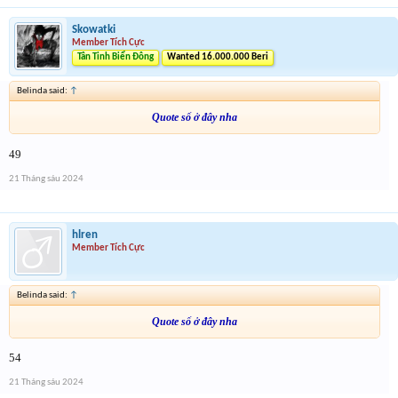
Skowatki
Member Tích Cực
Tân Tinh Biển Đông
Wanted 16.000.000 Beri
Belinda said:
↑
Quote số ở đây nha
49
21 Tháng sáu 2024
hlren
Member Tích Cực
Belinda said:
↑
Quote số ở đây nha
54
21 Tháng sáu 2024