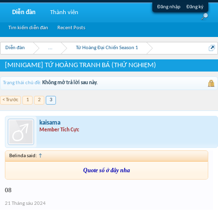
Đăng nhập
Đăng ký
Diễn đàn
Thành viên
Tìm kiếm diễn đàn
Recent Posts
Diễn đàn
...
Tứ Hoàng Đại Chiến Season 1
[MINIGAME] TỨ HOÀNG TRANH BÁ (THỬ NGHIỆM)
Trạng thái chủ đề:
Không mở trả lời sau này.
< Trước
1
2
3
kaisama
Member Tích Cực
Belinda said:
↑
Quote số ở đây nha
08
21 Tháng sáu 2024