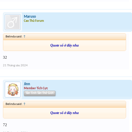
Maruso
Cao Thủ Forum
Belinda said:
↑
Quote số ở đây nha
32
21 Tháng sáu 2024
Jinn
Member Tích Cực
Tân Tinh Tân Thế Giới
Belinda said:
↑
Quote số ở đây nha
72