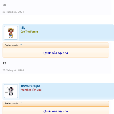
70
23 Tháng sáu 2024
Elly
Cao Thủ Forum
Belinda said:
↑
Quote số ở đây nha
13
23 Tháng sáu 2024
TPWhiteNight
Member Tích Cực
Belinda said:
↑
Quote số ở đây nha