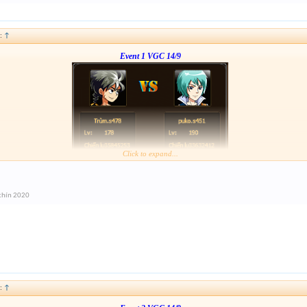
:
↑
Event 1 VGC 14/9
Click to expand...
Link :
http://tiny.cc/gcz0mz
chín 2020
:
↑