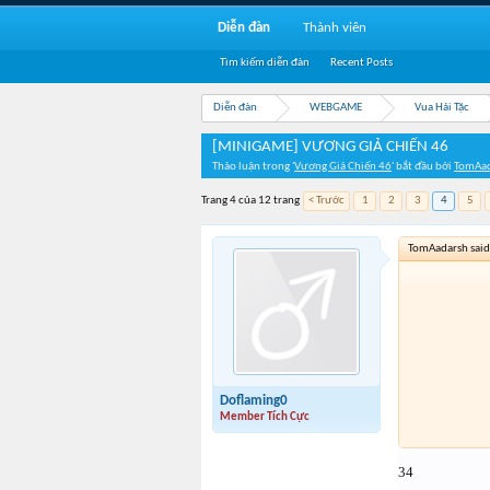
Diễn đàn
Thành viên
Tìm kiếm diễn đàn
Recent Posts
Diễn đàn
WEBGAME
Vua Hải Tặc
[MINIGAME] VƯƠNG GIẢ CHIẾN 46
Thảo luận trong '
Vương Giả Chiến 46
' bắt đầu bởi
TomAad
Trang 4 của 12 trang
< Trước
1
2
3
4
5
TomAadarsh said
Doflaming0
Member Tích Cực
34