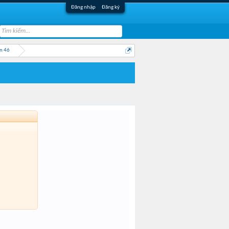
Đăng nhập
Đăng ký
n 46