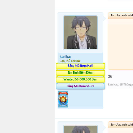
TomAadarsh said
kanikas
Cao Thủ Forum
Băng Mũ Rơm Haki
Tân Tinh Biển Đông
36
Wanted 50.000.000 Beri
kanikas
,
15 Tháng 
Băng Mũ Rơm Shura
TomAadarsh said