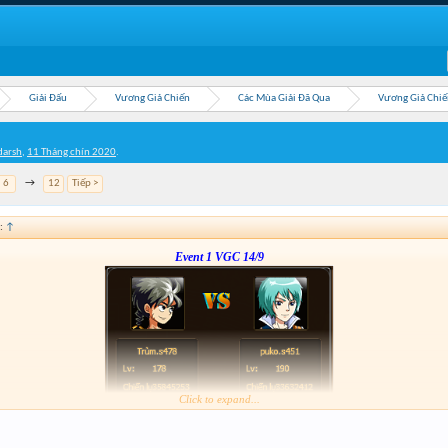
Giải Đấu
Vương Giả Chiến
Các Mùa Giải Đã Qua
Vương Giả Chiế
arsh
,
11 Tháng chín 2020
.
6
→
12
Tiếp >
:
↑
Event 1 VGC 14/9
Click to expand...
Link :
http://tiny.cc/gcz0mz