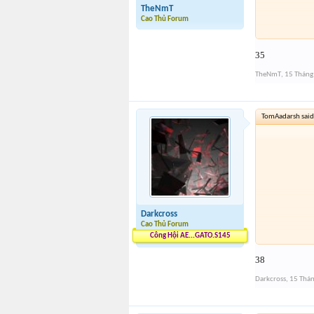
TheNmT
Cao Thủ Forum
35
TheNmT
,
15 Tháng
TomAadarsh said
Darkcross
Cao Thủ Forum
Công Hội AE...GATO.S145
38
Darkcross
,
15 Thán