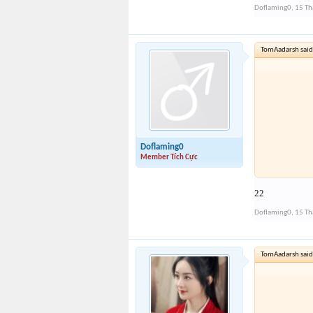
Doflaming0
,
15 Th
TomAadarsh said
Doflaming0
Member Tích Cực
22
Doflaming0
,
15 Th
TomAadarsh said