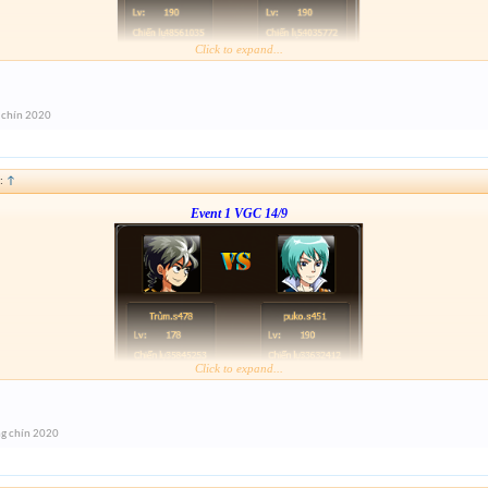
Click to expand...
Link :
http://tiny.cc/or0zpz
anh em nhó tham gia event 1
 chín 2020
:
↑
Event 1 VGC 14/9
Click to expand...
Link :
http://tiny.cc/gcz0mz
g chín 2020