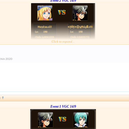
Event 2 VGC 14/9
Click to expand...
Link :
http://tiny.cc/or0zpz
anh em nhó tham gia event 1
chín 2020
:
↑
Event 1 VGC 14/9