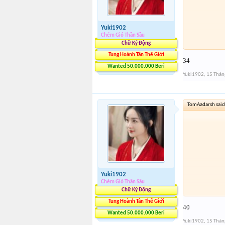
Yuki1902
Chém Gió Thần Sầu
Chữ Ký Động
Tung Hoành Tân Thế Giới
34
Wanted 50.000.000 Beri
Yuki1902
,
15 Thán
TomAadarsh said
Yuki1902
Chém Gió Thần Sầu
Chữ Ký Động
Tung Hoành Tân Thế Giới
40
Wanted 50.000.000 Beri
Yuki1902
,
15 Thán