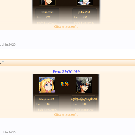
Click to expand...
Link :
http://tiny.cc/gcz0mz
g chín 2020
:
↑
Event 2 VGC 14/9
Click to expand...
Link :
http://tiny.cc/or0zpz
anh em nhó tham gia event 1
g chín 2020