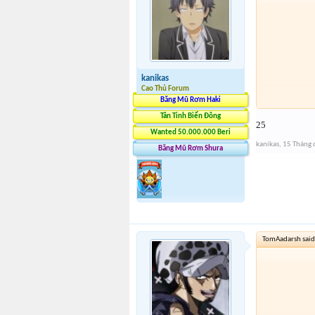
kanikas
Cao Thủ Forum
Băng Mũ Rơm Haki
Tân Tinh Biển Đông
25
Wanted 50.000.000 Beri
kanikas
,
15 Tháng 
Băng Mũ Rơm Shura
TomAadarsh said