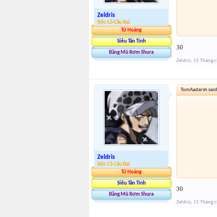
Zeldris
Độc Cô Cầu Bại
Tứ Hoàng
Siêu Tân Tinh
30
Băng Mũ Rơm Shura
Zeldris
,
15 Tháng 
TomAadarsh said
Zeldris
Độc Cô Cầu Bại
Tứ Hoàng
Siêu Tân Tinh
30
Băng Mũ Rơm Shura
Zeldris
,
15 Tháng 