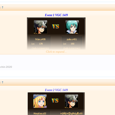
:
↑
Event 1 VGC 14/9
Click to expand...
Link :
http://tiny.cc/gcz0mz
 chín 2020
:
↑
Event 2 VGC 14/9