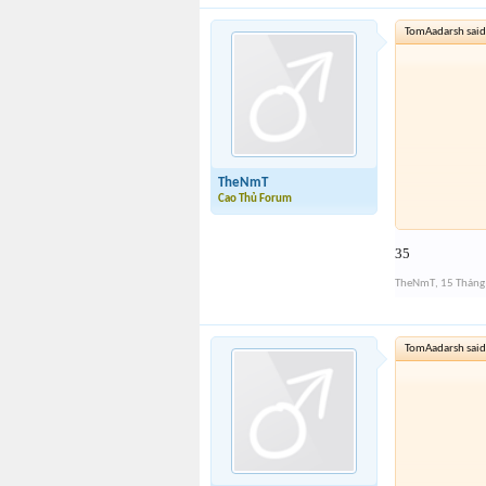
TomAadarsh said
TheNmT
Cao Thủ Forum
35
TheNmT
,
15 Tháng
TomAadarsh said