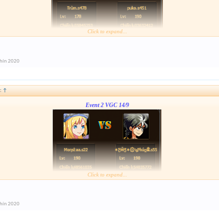
Click to expand...
Link :
http://tiny.cc/gcz0mz
chín 2020
:
↑
Event 2 VGC 14/9
Click to expand...
Link :
http://tiny.cc/or0zpz
anh em nhó tham gia event 1
chín 2020