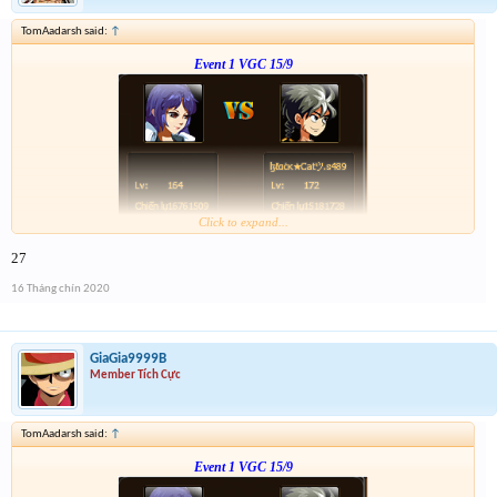
TomAadarsh said:
↑
Event 1 VGC 15/9
Click to expand...
Link :
http://tiny.cc/5w1vsz
27
--- tiếp, cặp tiếp theo ạ---
16 Tháng chín 2020
GiaGia9999B
Member Tích Cực
TomAadarsh said:
↑
Event 1 VGC 15/9