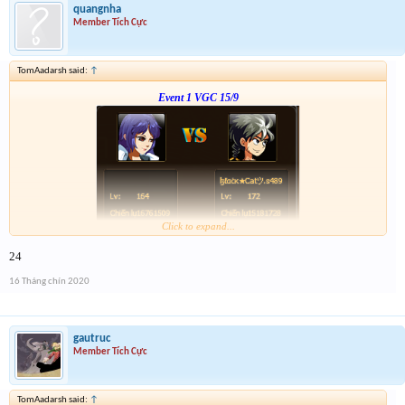
quangnha
Member Tích Cực
TomAadarsh said:
↑
Event 1 VGC 15/9
Click to expand...
Link :
http://tiny.cc/5w1vsz
24
--- tiếp, cặp tiếp theo ạ---
16 Tháng chín 2020
gautruc
Member Tích Cực
TomAadarsh said:
↑