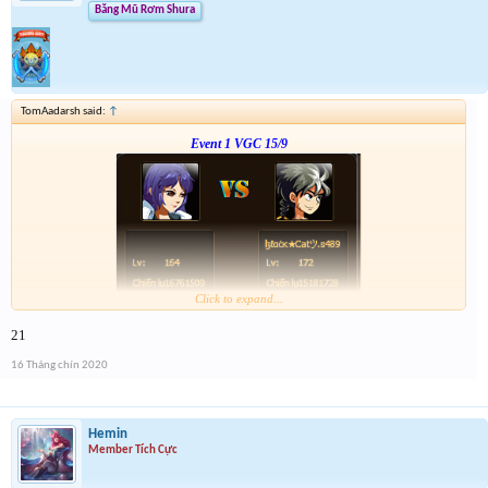
Băng Mũ Rơm Shura
TomAadarsh said:
↑
Event 1 VGC 15/9
Click to expand...
Link :
http://tiny.cc/5w1vsz
21
--- tiếp, cặp tiếp theo ạ---
16 Tháng chín 2020
Hemin
Member Tích Cực