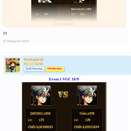
Click to expand...
Link :
http://tiny.cc/5w1vsz
20
--- tiếp, cặp tiếp theo ạ---
16 Tháng chín 2020
TomAadarsh
Độc Cô Cầu Bại
Staff Member
Moderator
Event 1 VGC 16/9