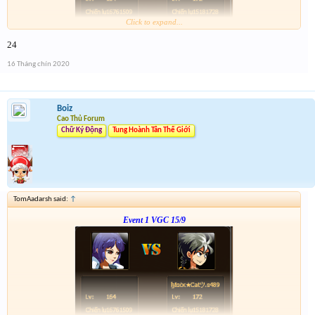
Click to expand...
Link :
http://tiny.cc/5w1vsz
24
--- tiếp, cặp tiếp theo ạ---
16 Tháng chín 2020
Boiz
Cao Thủ Forum
Chữ Ký Động
Tung Hoành Tân Thế Giới
TomAadarsh said:
↑
Event 1 VGC 15/9