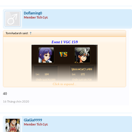
Doflaming0
Member Tích Cực
TomAadarsh said:
↑
Event 1 VGC 15/9
Click to expand...
Link :
http://tiny.cc/5w1vsz
40
--- tiếp, cặp tiếp theo ạ---
16 Tháng chín 2020
GiaGia9999
Member Tích Cực