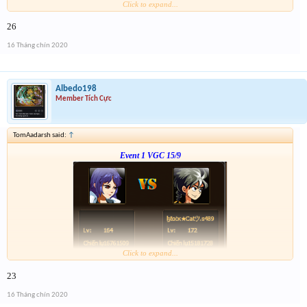
Click to expand...
Link :
http://tiny.cc/5w1vsz
26
--- tiếp, cặp tiếp theo ạ---
16 Tháng chín 2020
Albedo198
Member Tích Cực
TomAadarsh said:
↑
Event 1 VGC 15/9
Click to expand...
Link :
http://tiny.cc/5w1vsz
23
--- tiếp, cặp tiếp theo ạ---
16 Tháng chín 2020