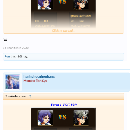
Click to expand...
Link :
http://tiny.cc/5w1vsz
34
--- tiếp, cặp tiếp theo ạ---
16 Tháng chín 2020
Ron
thích bài này.
hanhphucnhenhang
Member Tích Cực
TomAadarsh said:
↑
Event 1 VGC 15/9