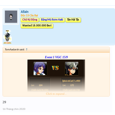
Allain
Độc Cô Cầu Bại
Chữ Ký Động
Băng Mũ Rơm Haki
Tân Hải Tặc
Wanted 16.000.000 Beri
TomAadarsh said:
↑
Event 1 VGC 15/9
Click to expand...
Link :
http://tiny.cc/5w1vsz
29
--- tiếp, cặp tiếp theo ạ---
16 Tháng chín 2020