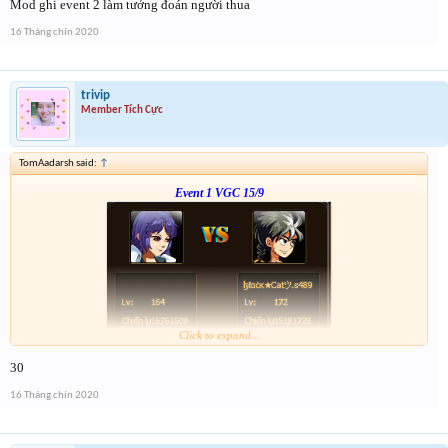
Mod ghi event 2 làm tưởng đoán người thua
Moηsէaa.s22 : win
số người 3
16 Tháng chín 2020
trivip
Member Tích Cực
lệch 19
lệch 19 muộn
TomAadarsh said:
↑
Event 1 VGC 15/9
lệch 33
Click to expand...
Link :
http://tiny.cc/5w1vsz
30
--- tiếp, cặp tiếp theo ạ---
16 Tháng chín 2020