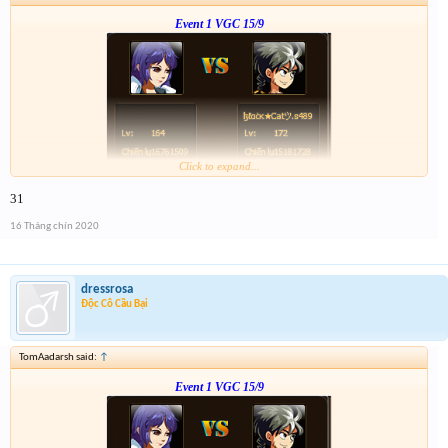
Event 1 VGC 15/9
Click to expand...
Link :
http://tiny.cc/5w1vsz
31
--- tiếp, cặp tiếp theo ạ---
16 Tháng chín 2020
dressrosa
Độc Cô Cầu Bại
TomAadarsh said:
↑
Event 1 VGC 15/9