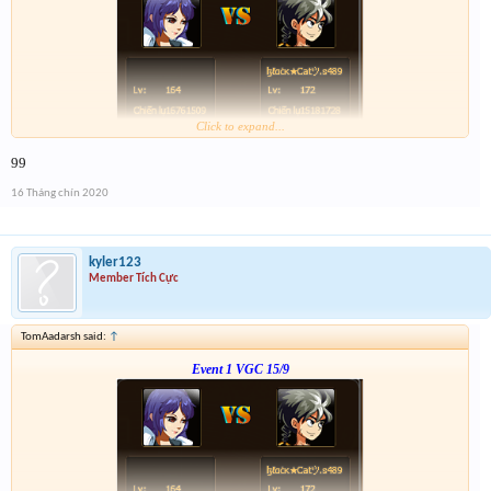
Click to expand...
Link :
http://tiny.cc/5w1vsz
99
--- tiếp, cặp tiếp theo ạ---
16 Tháng chín 2020
kyler123
Member Tích Cực
TomAadarsh said:
↑
Event 1 VGC 15/9