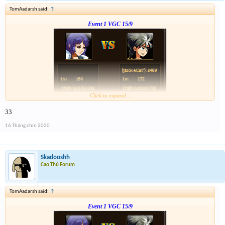
TomAadarsh said:
↑
Event 1 VGC 15/9
Click to expand...
Link :
http://tiny.cc/5w1vsz
33
--- tiếp, cặp tiếp theo ạ---
16 Tháng chín 2020
Skadooshh
Cao Thủ Forum
TomAadarsh said:
↑
Event 1 VGC 15/9