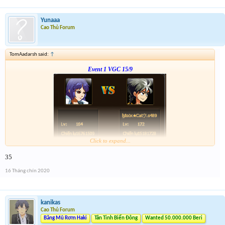
Yunaaa
Cao Thủ Forum
TomAadarsh said:
↑
Event 1 VGC 15/9
Click to expand...
Link :
http://tiny.cc/5w1vsz
35
--- tiếp, cặp tiếp theo ạ---
16 Tháng chín 2020
kanikas
Cao Thủ Forum
Băng Mũ Rơm Haki
Tân Tinh Biển Đông
Wanted 50.000.000 Beri