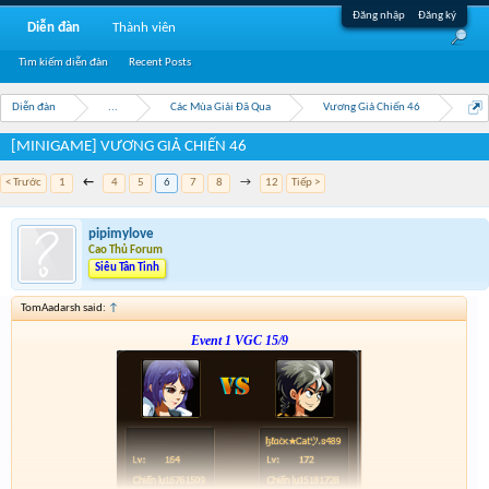
Đăng nhập
Đăng ký
Diễn đàn
Thành viên
Tìm kiếm diễn đàn
Recent Posts
Diễn đàn
...
Các Mùa Giải Đã Qua
Vương Giả Chiến 46
[MINIGAME] VƯƠNG GIẢ CHIẾN 46
< Trước
1
←
4
5
6
7
8
→
12
Tiếp >
pipimylove
Cao Thủ Forum
Siêu Tân Tinh
TomAadarsh said:
↑
Event 1 VGC 15/9