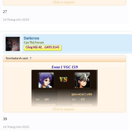
Click to expand...
Link :
http://tiny.cc/5w1vsz
27
--- tiếp, cặp tiếp theo ạ---
16 Tháng chín 2020
Darkcross
Cao Thủ Forum
Công Hội AE...GATO.S145
TomAadarsh said:
↑
Event 1 VGC 15/9
Click to expand...
Link :
http://tiny.cc/5w1vsz
39
--- tiếp, cặp tiếp theo ạ---
16 Tháng chín 2020