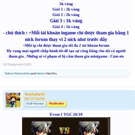
5k vàng
Giải 1 : 3k vàng
Giải 2 : 2k vàng
Giải 3 : 1k vàng
Giải 4 : 1k vàng
- chú thích :
+Mỗi tài khoản ingame chỉ được tham gia bằng 1
nick forum thay vì 2 nick như trước đây
+Mỗi ip chỉ được tham gia tối đa 2 tài khoản forum
Hy vọng mọi người chấp hành tốt để tạo sự công bằng cho tất cả người
tham gia . Những ai vi phạm sẽ bị cấm tham gia minigame . Cảm ơn
26 Tháng mười 2020
Yukino Yukinoshita
and
Hemin
like this.
TomAadarsh
Độc Cô Cầu Bại
Staff Member
Moderator
Event 1 VGC 26/10