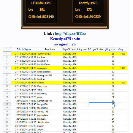
Link :
http://tiny.cc/ff11tz
Kenzdy.s475 : win
số người : 26