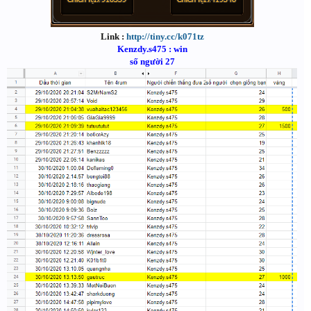
Link :
http://tiny.cc/k071tz
Kenzdy.s475 : win
số người 27