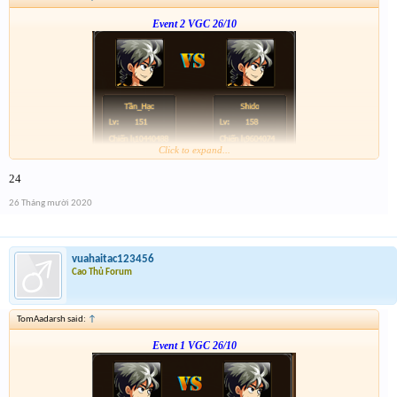
Event 2 VGC 26/10
Click to expand...
Link :
http://tiny.cc/or0zpz
24
26 Tháng mười 2020
vuahaitac123456
Cao Thủ Forum
TomAadarsh said:
↑
Event 1 VGC 26/10