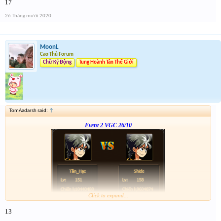
17
anh em nhớ tham gia event 2
26 Tháng mười 2020
MoonL
Cao Thủ Forum
Chữ Ký Động
Tung Hoành Tân Thế Giới
TomAadarsh said:
↑
Event 2 VGC 26/10
Click to expand...
Link :
http://tiny.cc/or0zpz
13
--- 123--