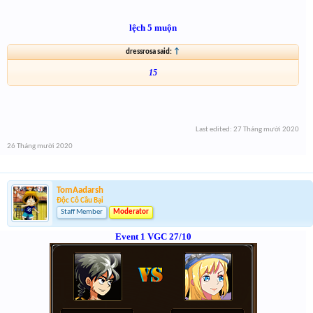
lệch 5 muộn
dressrosa said:
↑
15
Last edited:
27 Tháng mười 2020
26 Tháng mười 2020
TomAadarsh
Độc Cô Cầu Bại
Staff Member
Moderator
Event 1 VGC 27/10