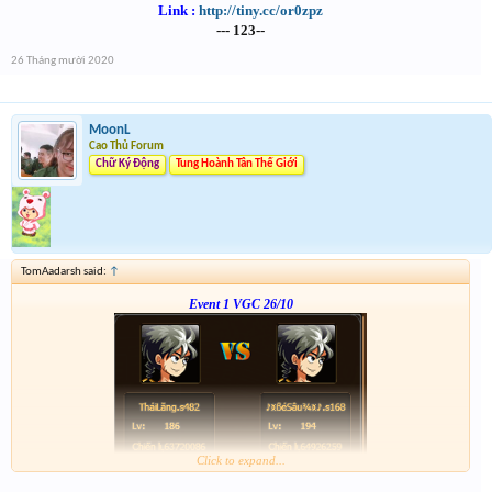
Link :
http://tiny.cc/or0zpz
--- 123--
26 Tháng mười 2020
MoonL
Cao Thủ Forum
Chữ Ký Động
Tung Hoành Tân Thế Giới
TomAadarsh said:
↑
Event 1 VGC 26/10
Click to expand...
Link :
http://tiny.cc/gcz0mz