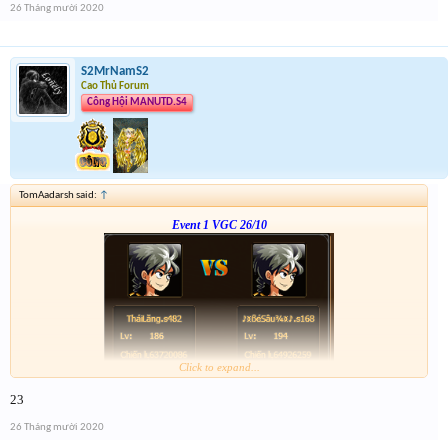
26 Tháng mười 2020
S2MrNamS2
Cao Thủ Forum
Công Hội MANUTD.S4
TomAadarsh said:
↑
Event 1 VGC 26/10
Click to expand...
Link :
http://tiny.cc/gcz0mz
23
anh em nhớ tham gia event 2
26 Tháng mười 2020