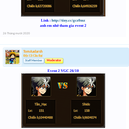
Link :
http://tiny.cc/gcz0mz
anh em nhớ tham gia event 2
26 Tháng mười 2020
TomAadarsh
Độc Cô Cầu Bại
Staff Member
Moderator
Event 2 VGC 26/10