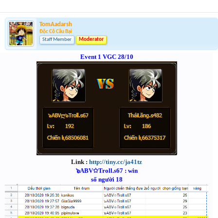
TomAadarsh
Độc Cô Cầu Bại
Staff Member
Moderator
Event 1 VGC 28/10
Link :
http://tiny.cc/ja41tz
๖ABV✩Troll.s67 : win
số người 18