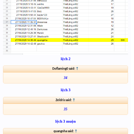
lệch 2
Doflaming0 said:
↑
34
lệch 3
Zeldris said:
↑
35
lệch 3 muộn
quangnha said:
↑