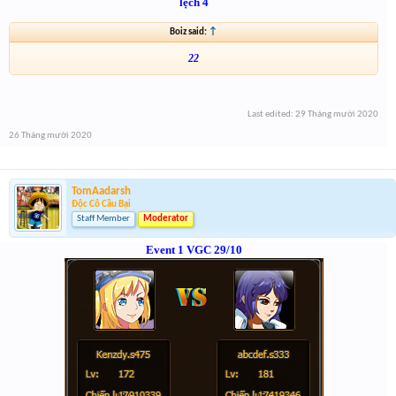
lệch 4
Boiz said:
↑
22
Last edited:
29 Tháng mười 2020
26 Tháng mười 2020
TomAadarsh
Độc Cô Cầu Bại
Staff Member
Moderator
Event 1 VGC 29/10