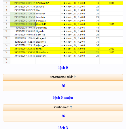
lệch 0
S2MrNamS2 said:
↑
16
lệch 0 muộn
soinho said:
↑
16
lệch 3