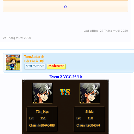
29
Last edited:
27 Tháng mười 2020
26 Tháng mười 2020
TomAadarsh
Độc Cô Cầu Bại
Staff Member
Moderator
Event 2 VGC 26/10