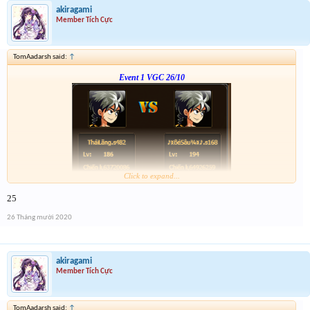
akiragami
Member Tích Cực
TomAadarsh said:
↑
Event 1 VGC 26/10
Click to expand...
Link :
http://tiny.cc/gcz0mz
25
anh em nhớ tham gia event 2
26 Tháng mười 2020
akiragami
Member Tích Cực
TomAadarsh said:
↑