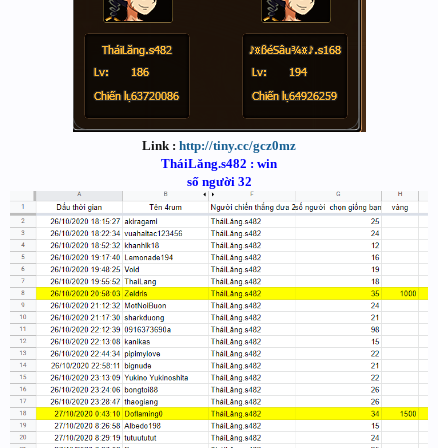
Link :
http://tiny.cc/gcz0mz
TháiLăng.s482 : win
số người 32