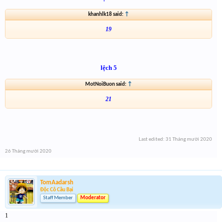
khanhlk18 said:
↑
19
lệch 5
MotNoiBuon said:
↑
21
Last edited:
31 Tháng mười 2020
26 Tháng mười 2020
TomAadarsh
Độc Cô Cầu Bại
Staff Member
Moderator
1