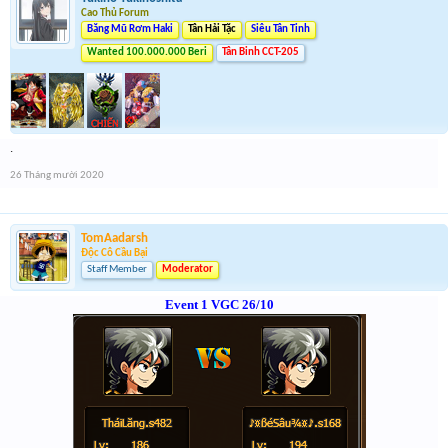
Cao Thủ Forum
Băng Mũ Rơm Haki
Tân Hải Tặc
Siêu Tân Tinh
Wanted 100.000.000 Beri
Tân Binh CCT-205
.
26 Tháng mười 2020
TomAadarsh
Độc Cô Cầu Bại
Staff Member
Moderator
Event 1 VGC 26/10