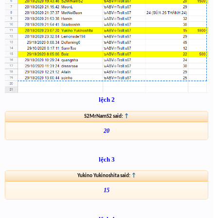
lệch 2
S2MrNamS2 said:
↑
20
lệch 3
Yukino Yukinoshita said:
↑
15