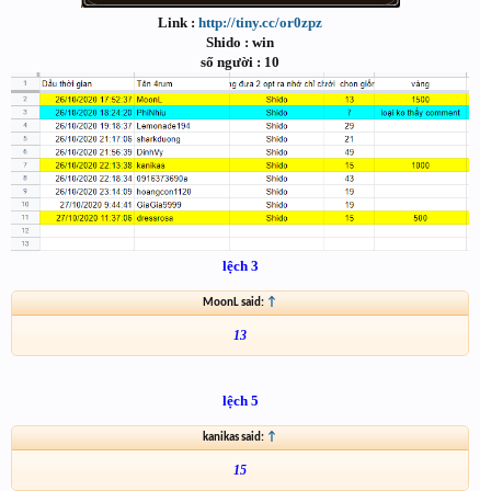
Link :
http://tiny.cc/or0zpz
Shido : win
số người : 10
lệch 3
MoonL said:
↑
13
lệch 5
kanikas said:
↑
15