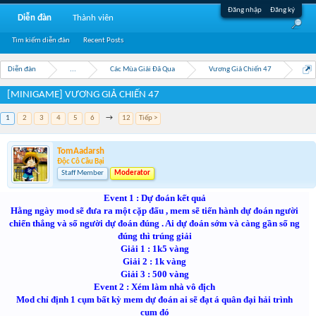
Đăng nhập
Đăng ký
Diễn đàn
Thành viên
Tìm kiếm diễn đàn
Recent Posts
Diễn đàn
...
Các Mùa Giải Đã Qua
Vương Giả Chiến 47
[MINIGAME] VƯƠNG GIẢ CHIẾN 47
1
2
3
4
5
6
→
12
Tiếp >
TomAadarsh
Độc Cô Cầu Bại
Staff Member
Moderator
Event 1 : Dự đoán kết quả
Hằng ngày mod sẽ đưa ra một cặp đấu , mem sẽ tiến hành dự đoán người
chiến thắng và số người dự đoán đúng . Ai dự đoán sớm và càng gần số ng
đúng thì trúng giải
Giải 1 : 1k5 vàng
Giải 2 : 1k vàng
Giải 3 : 500 vàng
Event 2 : Xém làm nhà vô địch
Mod chỉ định 1 cụm bất kỳ mem dự đoán ai sẽ đạt á quân đại hải trình
cụm đó