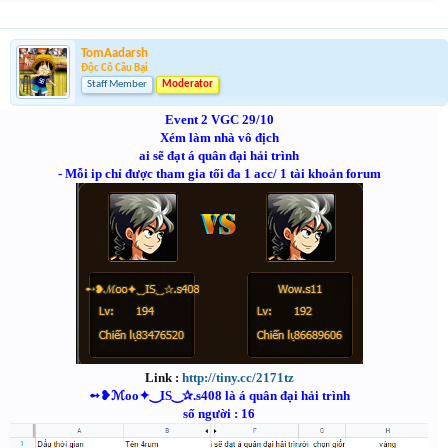
TomAadarsh
Độc Cô Cầu Bại
Staff Member
Moderator
Event 2 VGC 29/10
Xém làm nhà vô địch
ai sẽ đạt á quân đại hải trình
- Mỗi ip chỉ được tham gia tối đa 1 acc/ 1 tài khoản forum
Link :
http://tiny.cc/2171tz
➻❥ℳoo✦‿IS‿✰.s408 là á quân đại hải trình
số người : 16