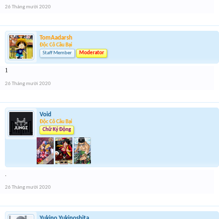
26 Tháng mười 2020
TomAadarsh
Độc Cô Cầu Bại
Staff Member
Moderator
1
26 Tháng mười 2020
Void
Độc Cô Cầu Bại
Chữ Ký Động
.
26 Tháng mười 2020
Yukino Yukinoshita