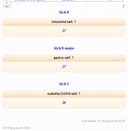
lệch 0
tutuututut said:
↑
27
lệch 0 muộn
gautruc said:
↑
27
lệch 1
vuahaitac123456 said:
↑
26
Last edited:
31 Tháng mười 2020
26 Tháng mười 2020