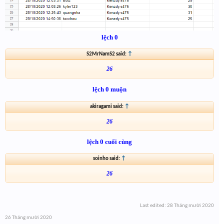
lệch 0
S2MrNamS2 said:
↑
26
lệch 0 muộn
akiragami said:
↑
26
lệch 0 cuối cùng
soinho said:
↑
26
Last edited:
28 Tháng mười 2020
26 Tháng mười 2020