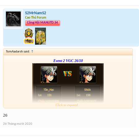
S2MrNamS2
Cao Thủ Forum
Công Hội MANUTD.S4
TomAadarsh said:
↑
Event 2 VGC 26/10
Click to expand...
Link :
http://tiny.cc/or0zpz
26
--- 123--
26 Tháng mười 2020