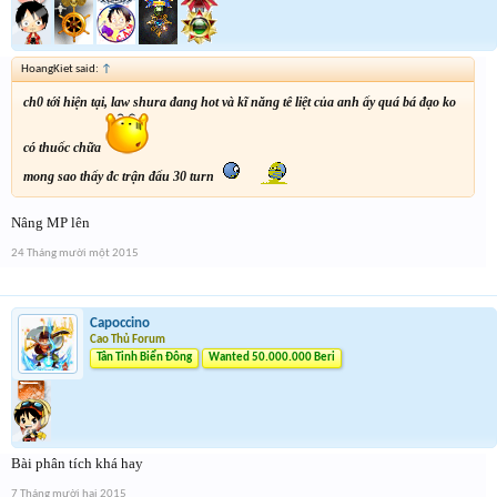
HoangKiet said:
↑
ch0 tới hiện tại, law shura đang hot và kĩ năng tê liệt của anh ấy quá bá đạo ko
có thuốc chữa
mong sao thấy đc trận đấu 30 turn
Nâng MP lên
24 Tháng mười một 2015
Capoccino
Cao Thủ Forum
Tân Tinh Biển Đông
Wanted 50.000.000 Beri
Bài phân tích khá hay
7 Tháng mười hai 2015