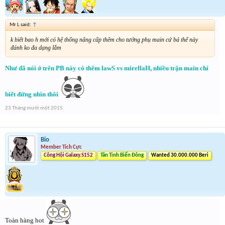
Mr L said:
↑
k biết bao h mới có hệ thống nâng cấp thêm cho tướng phụ main cứ bá thế này
đánh ko đa dạng lắm
Như đã nói ở trên PB này có thêm lawS vs mirellaH, nhiều trận main chỉ
biết đứng nhìn thôi
23 Tháng mười một 2015
Bio
Member Tích Cực
Công Hội Galaxy.S152
Tân Tinh Biển Đông
Wanted 30.000.000 Beri
Toàn hàng hot