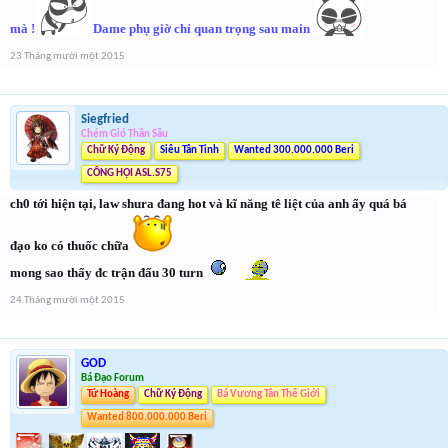
mà !
Dame phụ giờ chỉ quan trọng sau main
23 Tháng mười một 2015
Siegfried
Chém Gió Thần Sầu
Chữ Ký Động
Siêu Tân Tinh
Wanted 300.000.000 Beri
CÔNG HỘI ASL.S75
ch0 tới hiện tại, law shura đang hot và kĩ năng tê liệt của anh ấy quá bá
đạo ko có thuốc chữa
mong sao thấy đc trận đấu 30 turn
24 Tháng mười một 2015
GOD
Bá Đạo Forum
Tứ Hoàng
Chữ Ký Động
Bá Vương Tân Thế Giới
Wanted 800.000.000 Beri