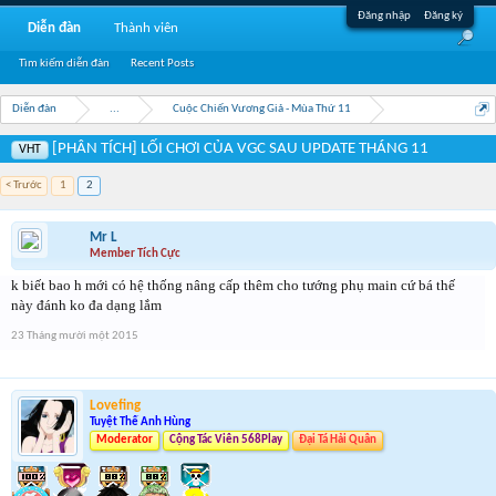
Đăng nhập
Đăng ký
Diễn đàn
Thành viên
Tìm kiếm diễn đàn
Recent Posts
Diễn đàn
...
Cuộc Chiến Vương Giả - Mùa Thứ 11
[PHÂN TÍCH] LỐI CHƠI CỦA VGC SAU UPDATE THÁNG 11
VHT
< Trước
1
2
Mr L
Member Tích Cực
k biết bao h mới có hệ thống nâng cấp thêm cho tướng phụ main cứ bá thế
này đánh ko đa dạng lắm
23 Tháng mười một 2015
Lovefing
Tuyệt Thế Anh Hùng
Moderator
Cộng Tác Viên 568Play
Đại Tá Hải Quân