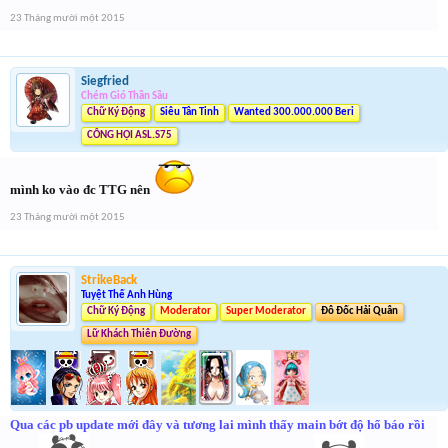
23 Tháng mười một 2015
Siegfried
Chém Gió Thần Sầu
Chữ Ký Động
Siêu Tân Tinh
Wanted 300.000.000 Beri
CÔNG HỘI ASL.S75
mình ko vào đc TTG nên
23 Tháng mười một 2015
StrikeBack
Tuyệt Thế Anh Hùng
Chữ Ký Động
Moderator
Super Moderator
Đô Đốc Hải Quân
Lữ Khách Thiên Đường
Qua các pb update mới đây và tương lai mình thấy main bớt độ hổ báo rồi