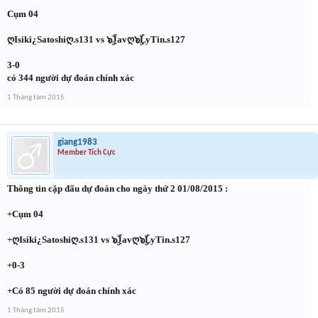
Cụm 04
ღIsiki¿Satoshiღ.s131 vs ๖ۣۜJavღ๖ۣۜLyTin.s127
3-0
có 344 người dự đoán chính xác
1 Tháng tám 2015
giang1983
Member Tích Cực
Thông tin cặp đấu dự đoán cho ngày thứ 2 01/08/2015 :
+Cụm 04
+ღIsiki¿Satoshiღ.s131 vs ๖ۣۜJavღ๖ۣۜLyTin.s127
+0-3
+Có 85 người dự đoán chính xác
1 Tháng tám 2015