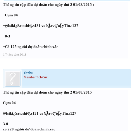
Thông tin cặp đấu dự đoán cho ngày thứ 2 01/08/2015 :
+Cụm 04
+ღIsiki¿Satoshiღ.s131 vs ๖ۣۜJavღ๖ۣۜLyTin.s127
+0-3
+Có 125 người dự đoán chính xác
1 Tháng tám 2015
Titchu
Member Tích Cực
Thông tin cặp đấu dự đoán cho ngày thứ 2 01/08/2015
Cụm 04
ღIsiki¿Satoshiღ.s131 vs ๖ۣۜJavღ๖ۣۜLyTin.s127
3-0
có 220 người dự đoán chính xác