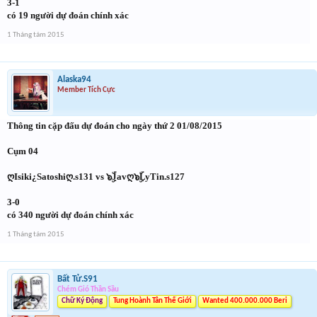
3-1
có 19 người dự đoán chính xác
1 Tháng tám 2015
Alaska94
Member Tích Cực
Thông tin cặp đấu dự đoán cho ngày thứ 2 01/08/2015
Cụm 04
ღIsiki¿Satoshiღ.s131 vs ๖ۣۜJavღ๖ۣۜLyTin.s127
3-0
có 340 người dự đoán chính xác
1 Tháng tám 2015
Bất Tử.S91
Chém Gió Thần Sầu
Chữ Ký Động
Tung Hoành Tân Thế Giới
Wanted 400.000.000 Beri