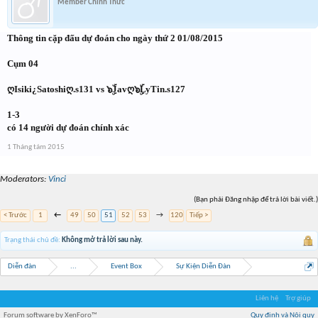
Member Chính Thức
Thông tin cặp đấu dự đoán cho ngày thứ 2 01/08/2015
Cụm 04
ღIsiki¿Satoshiღ.s131 vs ๖ۣۜJavღ๖ۣۜLyTin.s127
1-3
có 14 người dự đoán chính xác
1 Tháng tám 2015
Moderators:
Vinci
(Bạn phải Đăng nhập để trả lời bài viết.)
< Trước
1
←
49
50
51
52
53
→
120
Tiếp >
Trạng thái chủ đề:
Không mở trả lời sau này.
Diễn đàn
...
Event Box
Sự Kiện Diễn Đàn
Liên hệ
Trợ giúp
Forum software by XenForo™
Quy định và Nội quy