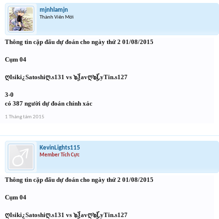
mjnhlamjn
Thành Viên Mới
Thông tin cặp đấu dự đoán cho ngày thứ 2 01/08/2015
Cụm 04
ღIsiki¿Satoshiღ.s131 vs ๖ۣۜJavღ๖ۣۜLyTin.s127
3-0
có 387 người dự đoán chính xác
1 Tháng tám 2015
KevinLights115
Member Tích Cực
Thông tin cặp đấu dự đoán cho ngày thứ 2 01/08/2015
Cụm 04
ღIsiki¿Satoshiღ.s131 vs ๖ۣۜJavღ๖ۣۜLyTin.s127