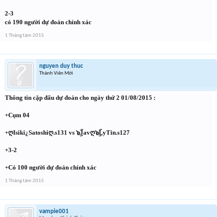
2-3
có 190 người dự đoán chính xác
1 Tháng tám 2015
nguyen duy thuc
Thành Viên Mới
Thông tin cặp đấu dự đoán cho ngày thứ 2 01/08/2015 :
+Cụm 04
+ღIsiki¿Satoshiღ.s131 vs ๖ۣۜJavღ๖ۣۜLyTin.s127
+3-2
+Có 100 người dự đoán chính xác
1 Tháng tám 2015
vampie001