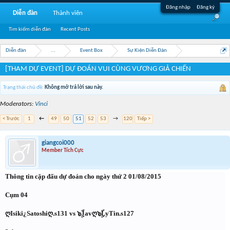
Đăng nhập
Đăng ký
Diễn đàn
Thành viên
Tìm kiếm diễn đàn
Recent Posts
Diễn đàn
...
Event Box
Sự Kiện Diễn Đàn
[THAM DỰ EVENT] DỰ ĐOÁN VUI CÙNG VƯƠNG GIẢ CHIẾN
Trạng thái chủ đề:
Không mở trả lời sau này.
Moderators:
Vinci
< Trước
1
←
49
50
51
52
53
→
120
Tiếp >
giangcoi000
Member Tích Cực
Thông tin cặp đấu dự đoán cho ngày thứ 2 01/08/2015
Cụm 04
ღIsiki¿Satoshiღ.s131 vs ๖ۣۜJavღ๖ۣۜLyTin.s127