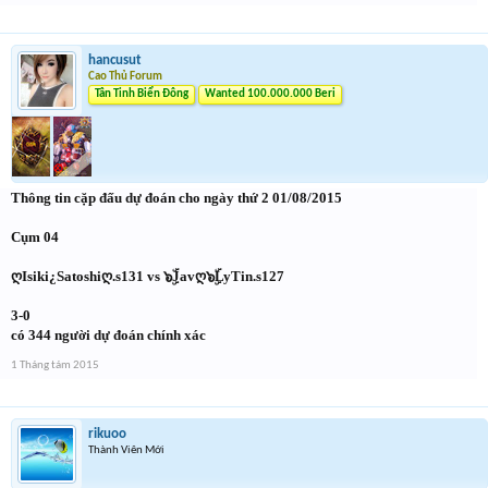
hancusut
Cao Thủ Forum
Tân Tinh Biển Đông
Wanted 100.000.000 Beri
Thông tin cặp đấu dự đoán cho ngày thứ 2 01/08/2015
Cụm 04
ღIsiki¿Satoshiღ.s131 vs ๖ۣۜJavღ๖ۣۜLyTin.s127
3-0
có 344 người dự đoán chính xác
1 Tháng tám 2015
rikuoo
Thành Viên Mới