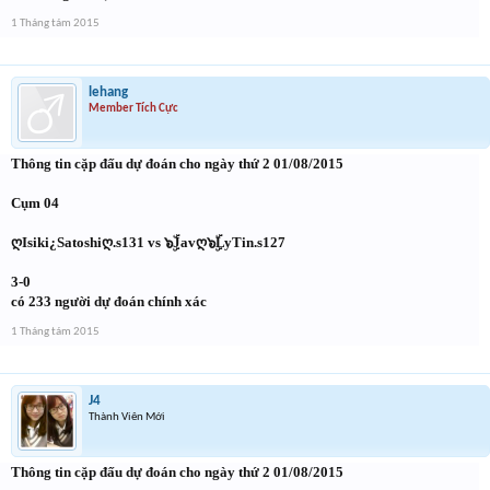
1 Tháng tám 2015
lehang
Member Tích Cực
Thông tin cặp đấu dự đoán cho ngày thứ 2 01/08/2015
Cụm 04
ღIsiki¿Satoshiღ.s131 vs ๖ۣۜJavღ๖ۣۜLyTin.s127
3-0
có 233 người dự đoán chính xác
1 Tháng tám 2015
J4
Thành Viên Mới
Thông tin cặp đấu dự đoán cho ngày thứ 2 01/08/2015