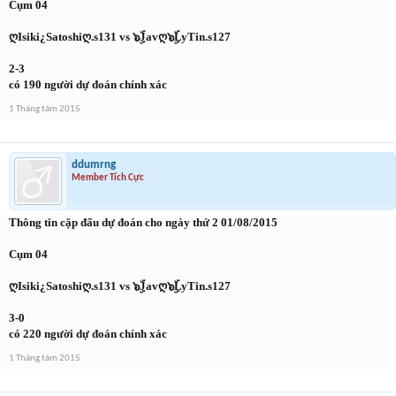
Cụm 04
ღIsiki¿Satoshiღ.s131 vs ๖ۣۜJavღ๖ۣۜLyTin.s127
2-3
có 190 người dự đoán chính xác
1 Tháng tám 2015
ddumrng
Member Tích Cực
Thông tin cặp đấu dự đoán cho ngày thứ 2 01/08/2015
Cụm 04
ღIsiki¿Satoshiღ.s131 vs ๖ۣۜJavღ๖ۣۜLyTin.s127
3-0
có 220 người dự đoán chính xác
1 Tháng tám 2015