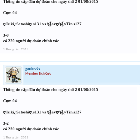
Thông tin cặp đấu dự đoán cho ngày thứ 2 01/08/2015
Cụm 04
ღIsiki¿Satoshiღ.s131 vs ๖ۣۜJavღ๖ۣۜLyTin.s127
3-0
có 220 người dự đoán chính xác
1 Tháng tám 2015
gauluv9x
Member Tích Cực
Thông tin cặp đấu dự đoán cho ngày thứ 2 01/08/2015
Cụm 04
ღIsiki¿Satoshiღ.s131 vs ๖ۣۜJavღ๖ۣۜLyTin.s127
3-2
có 250 người dự đoán chính xác
1 Tháng tám 2015