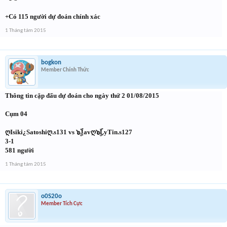
+Có 115 người dự đoán chính xác
1 Tháng tám 2015
bogkon
Member Chính Thức
Thông tin cặp đấu dự đoán cho ngày thứ 2 01/08/2015
Cụm 04
ღIsiki¿Satoshiღ.s131 vs ๖ۣۜJavღ๖ۣۜLyTin.s127
3-1
581 người
1 Tháng tám 2015
o0S20o
Member Tích Cực