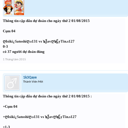
Thông tin cặp đấu dự đoán cho ngày thứ 2 01/08/2015
Cụm 04
ღIsiki¿Satoshiღ.s131 vs ๖ۣۜJavღ๖ۣۜLyTin.s127
0-3
có 37 người dự đoán đúng
1 Tháng tám 2015
1k3Qaye
Thành Viên Mới
Thông tin cặp đấu dự đoán cho ngày thứ 2 01/08/2015 :
+Cụm 04
+ღIsiki¿Satoshiღ.s131 vs ๖ۣۜJavღ๖ۣۜLyTin.s127
+1-3