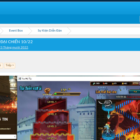
Event Box
Sự Kiện Diễn Đàn
ĐẠI CHIẾN 10/22
23 Tháng mười 2022
.
6
Tiếp >