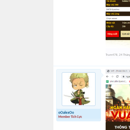
Trum478
,
24 Thán
oOalexOo
Member Tích Cực