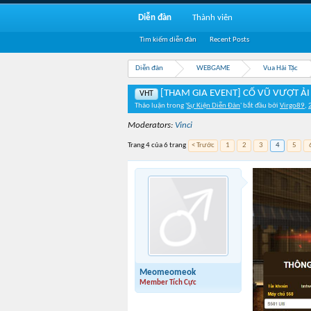
Diễn đàn
Thành viên
Tìm kiếm diễn đàn
Recent Posts
Diễn đàn
WEBGAME
Vua Hải Tặc
[THAM GIA EVENT] CỔ VŨ VƯỢT ẢI 
VHT
Thảo luận trong '
Sự Kiện Diễn Đàn
' bắt đầu bởi
Virgo89
,
Moderators:
Vinci
Trang 4 của 6 trang
< Trước
1
2
3
4
5
Meomeomeok
Member Tích Cực