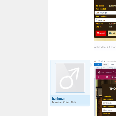
oOalexOo
,
24 Thá
hanhman
Member Chính Thức