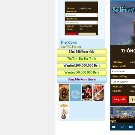
ThanCong
Cao Thủ Forum
Băng Mũ Rơm Haki
Tân Tinh Đại Hải Trình
Wanted 200.000.000 Beri
Wanted 50.000.000 Beri
Băng Mũ Rơm Shura