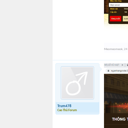
Meomeomeok
,
24
Trum478
Cao Thủ Forum