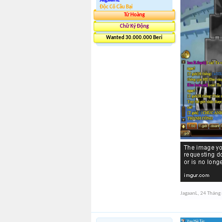
Độc Cô Cầu Bại
Tứ Hoàng
Chữ Ký Động
Wanted 30.000.000 Beri
JagaanL
,
24 Tháng