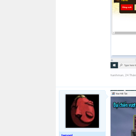
hanhman
,
24 Thá
JagaanL