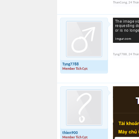
ThanCong
,
24 Thá
Tyng7788
,
24 Thá
Tyng7788
Member Tích Cực
thien900
Member Tích Cực