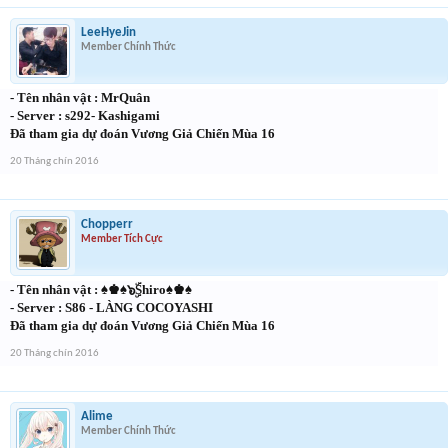
LeeHyeJin
Member Chính Thức
- Tên nhân vật : MrQuân
- Server : s292- Kashigami
Đã tham gia dự đoán Vương Giả Chiến Mùa 16
20 Tháng chín 2016
Chopperr
Member Tích Cực
- Tên nhân vật : ♠♚♠๖ۣۜShiro♠♚
♠
- Server : S86 - LÀNG COCOYASHI
Đã tham gia dự đoán Vương Giả Chiến Mùa 16
20 Tháng chín 2016
Alime
Member Chính Thức