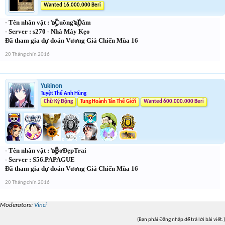
Wanted 16.000.000 Beri
- Tên nhân vật : ๖ۣۜCuồng๖ۣۜDâm
- Server : s270 - Nhà Máy Kẹo
Đã tham gia dự đoán Vương Giả Chiến Mùa 16
20 Tháng chín 2016
Yukinon
Tuyệt Thế Anh Hùng
Chữ Ký Động
Tung Hoành Tân Thế Giới
Wanted 600.000.000 Beri
- Tên nhân vật : ๖ۣۜBơĐẹpTrai
- Server : S56.PAPAGUE
Đã tham gia dự đoán Vương Giả Chiến Mùa 16
20 Tháng chín 2016
Moderators:
Vinci
(Bạn phải Đăng nhập để trả lời bài viết.)