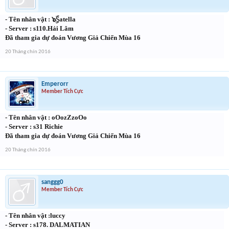
- Tên nhân vật : ๖ۣۜSatella
- Server : s110.Hải Lâm
Đã tham gia dự đoán Vương Giả Chiến Mùa 16
20 Tháng chín 2016
Emperorr
Member Tích Cực
- Tên nhân vật : oOozZzoOo
- Server : s31 Richie
Đã tham gia dự đoán Vương Giả Chiến Mùa 16
20 Tháng chín 2016
sanggg0
Member Tích Cực
- Tên nhân vật :luccy
- Server : s178. DALMATIAN