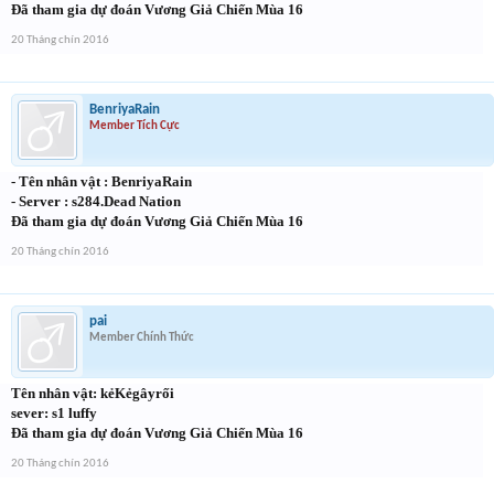
Đã tham gia dự đoán Vương Giả Chiến Mùa 16
20 Tháng chín 2016
BenriyaRain
Member Tích Cực
- Tên nhân vật : BenriyaRain
- Server : s284.Dead Nation
Đã tham gia dự đoán Vương Giả Chiến Mùa 16
20 Tháng chín 2016
pai
Member Chính Thức
Tên nhân vật: kẻKẻgâyrối
sever: s1 luffy
Đã tham gia dự đoán Vương Giả Chiến Mùa 16
20 Tháng chín 2016