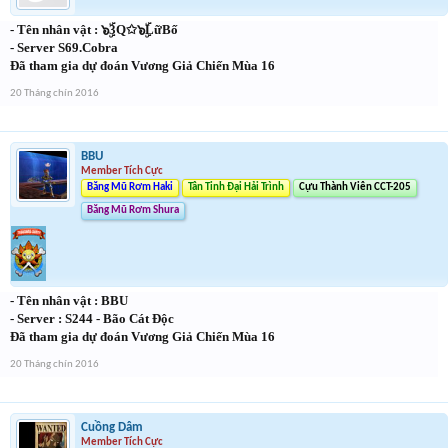
- Tên nhân vật : ๖ۣۜ3Q✩๖ۣۜLữBố
- Server S69.Cobra
Đã tham gia dự đoán Vương Giả Chiến Mùa 16
20 Tháng chín 2016
BBU
Member Tích Cực
Băng Mũ Rơm Haki
Tân Tinh Đại Hải Trình
Cựu Thành Viên CCT-205
Băng Mũ Rơm Shura
- Tên nhân vật : BBU
- Server : S244 - Bão Cát Độc
Đã tham gia dự đoán Vương Giả Chiến Mùa 16
20 Tháng chín 2016
Cuồng Dâm
Member Tích Cực