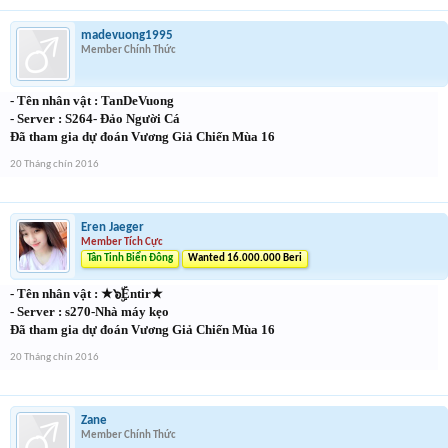
madevuong1995
Member Chính Thức
- Tên nhân vật : TanDeVuong
- Server : S264- Đảo Người Cá
Đã tham gia dự đoán Vương Giả Chiến Mùa 16
20 Tháng chín 2016
Eren Jaeger
Member Tích Cực
Tân Tinh Biển Đông
Wanted 16.000.000 Beri
- Tên nhân vật : ★๖ۣۜEntir★
- Server : s270-Nhà máy kẹo
Đã tham gia dự đoán Vương Giả Chiến Mùa 16
20 Tháng chín 2016
Zane
Member Chính Thức