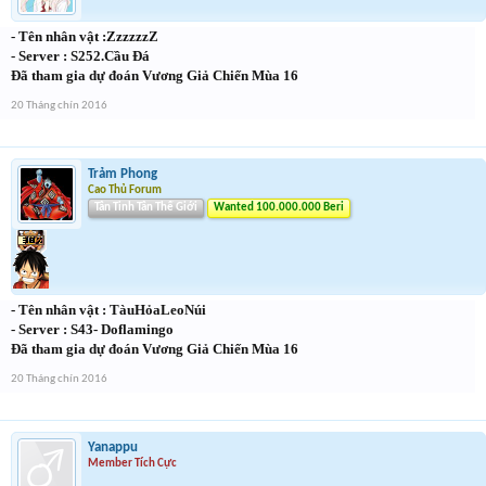
- Tên nhân vật :ZzzzzzZ
- Server : S252.Cầu Đá
Đã tham gia dự đoán Vương Giả Chiến Mùa 16
20 Tháng chín 2016
Trảm Phong
Cao Thủ Forum
Tân Tinh Tân Thế Giới
Wanted 100.000.000 Beri
- Tên nhân vật : TàuHỏaLeoNúi
- Server : S43- Doflamingo
Đã tham gia dự đoán Vương Giả Chiến Mùa 16
20 Tháng chín 2016
Yanappu
Member Tích Cực