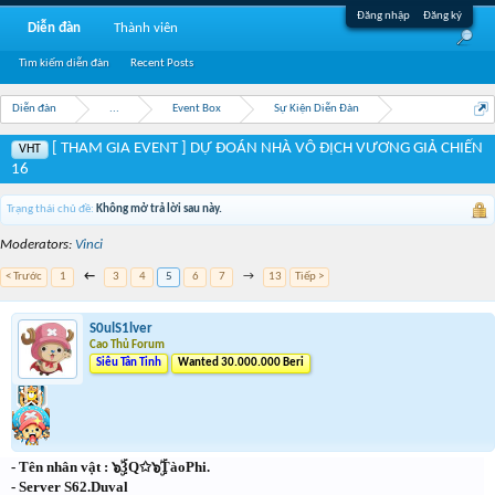
Đăng nhập
Đăng ký
Diễn đàn
Thành viên
Tìm kiếm diễn đàn
Recent Posts
Diễn đàn
...
Event Box
Sự Kiện Diễn Đàn
[ THAM GIA EVENT ] DỰ ĐOÁN NHÀ VÔ ĐỊCH VƯƠNG GIẢ CHIẾN
VHT
16
Trạng thái chủ đề:
Không mở trả lời sau này.
Moderators:
Vinci
< Trước
1
←
3
4
5
6
7
→
13
Tiếp >
S0ulS1lver
Cao Thủ Forum
Siêu Tân Tinh
Wanted 30.000.000 Beri
- Tên nhân vật : ๖ۣۜ3Q✩๖ۣۜTàoPhi.
- Server S62.Duval