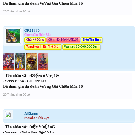
Đã tham gia dự đoán Vương Giả Chiến Mùa 16
20 Tháng chín 2016
OP21990
Chém Gió Thần Sầu
Chữ Ký Động
Công Hội MANUTD.S4
Siêu Tân Tinh
Tung Hoành Tân Thế Giới
Wanted 50.000.000 Beri
- Tên nhân vật : ✪๖ۣۜSex★V¡rgöღ
- Server : S4 - CHOPPER
Đã tham gia dự đoán Vương Giả Chiến Mùa 16
20 Tháng chín 2016
AllGame
Member Tích Cực
- Tên nhân vật : ๖ۣۜPhiêu๖ۣۜLãnG
- Server : s264 - Đảo Người Cá