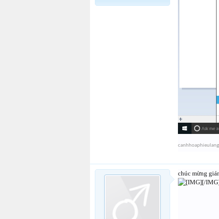
canhhoaphieulang
chúc mừng gián
[/IMG