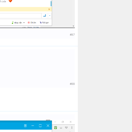
#87
#88