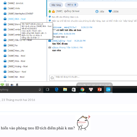
,
23 Tháng mười hai 2016
 hiến vào phòng treo ID tích điểm phải k mn?