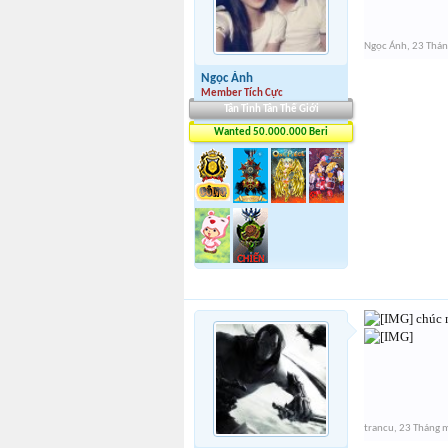
Ngọc Ánh
,
23 Thán
Ngọc Ánh
Member Tích Cực
Tân Tinh Tân Thế Giới
Wanted 50.000.000 Beri
chúc 
trancu
,
23 Tháng 