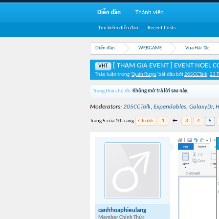
Diễn đàn
Thành viên
Tìm kiếm diễn đàn
Recent Posts
Diễn đàn
WEBGAME
Vua Hải Tặc
[ THAM GIA EVENT ] EVENT NOEL C
VHT
Thảo luận trong '
Quán Rượu
' bắt đầu bởi
205CCTalk
,
23 
Trạng thái chủ đề:
Không mở trả lời sau này.
Moderators:
205CCTalk
,
Expendables
,
GalaxyDr
,
H
Trang 5 của 10 trang
< Trước
1
←
3
4
5
canhhoaphieulang
Member Chính Thức