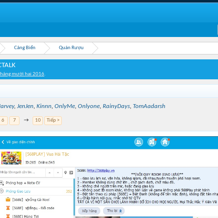
Cảng Biển
Quán Rượu
CTALK
Tháng mười hai 2016
.
arvey
,
JenJen
,
Kinnn
,
OnlyMe
,
Onlyone
,
RainyDays
,
TomAadarsh
6
7
→
10
Tiếp >