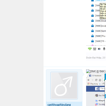
Doãn Đại Hiệp
,
23 
[/IMG
canhhoaphieulang