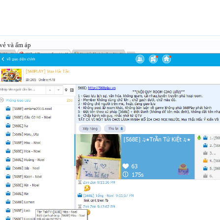
 vẻ và ấm áp