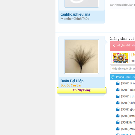
canhhoaphieulang
canhhoaphieulang
Member Chính Thức
Giáng sinh vui
Doãn Đại Hiệp
Độc Cô Cầu Bại
Chữ Ký Động