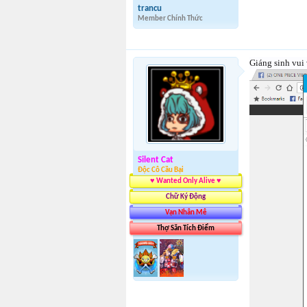
trancu
Member Chính Thức
Giáng sinh vui
Silent Cat
Độc Cô Cầu Bại
♥ Wanted Only Alive ♥
Chữ Ký Động
Vạn Nhân Mê
Thợ Săn Tích Điểm