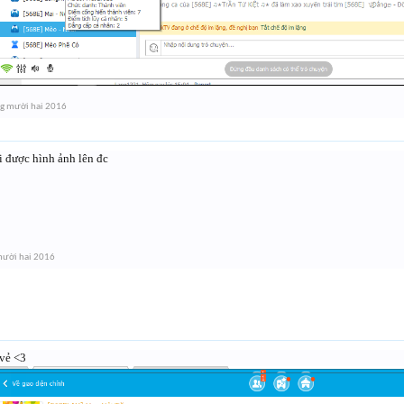
g mười hai 2016
i được hình ảnh lên đc
mười hai 2016
 vẻ <3