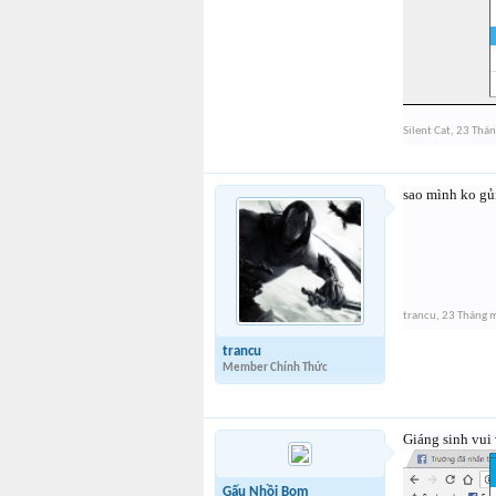
Silent Cat
,
23 Thán
sao mình ko gủ
trancu
,
23 Tháng 
trancu
Member Chính Thức
Giáng sinh vui
Gấu Nhồi Bom