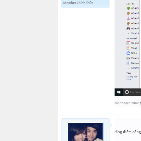
Member Chính Thức
canhhoaphieulang
tăng điểm cống