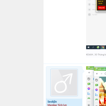
KO684
,
30 Tháng 
Seokjin
Member Tích Cực