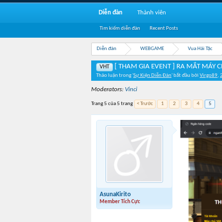
Diễn đàn
Thành viên
Tìm kiếm diễn đàn
Recent Posts
Diễn đàn
WEBGAME
Vua Hải Tặc
[ THAM GIA EVENT ] RA MẮT MÁY 
VHT
Thảo luận trong '
Sự Kiện Diễn Đàn
' bắt đầu bởi
Virgo89
,
Moderators:
Vinci
Trang 5 của 5 trang
< Trước
1
2
3
4
5
AsunaKirito
Member Tích Cực