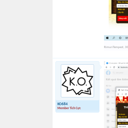
RimuriTempest
,
30
KO684
Member Tích Cực