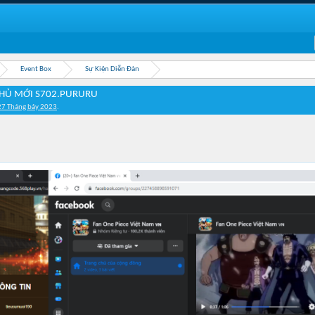
Event Box
Sự Kiện Diễn Đàn
CHỦ MỚI S702.PURURU
27 Tháng bảy 2023
.