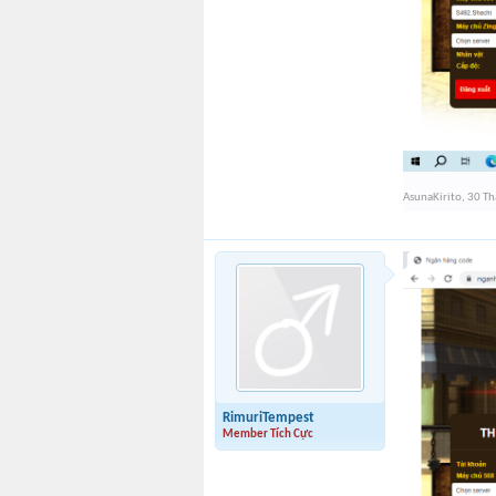
AsunaKirito
,
30 Th
RimuriTempest
Member Tích Cực