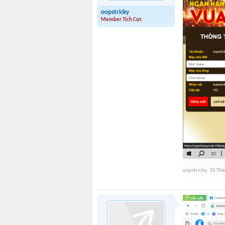
oopstricky
Member Tích Cực
oopstricky
,
30 Thá