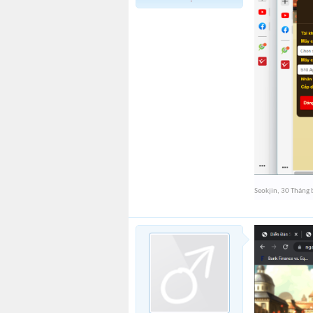
Seokjin
,
30 Tháng 