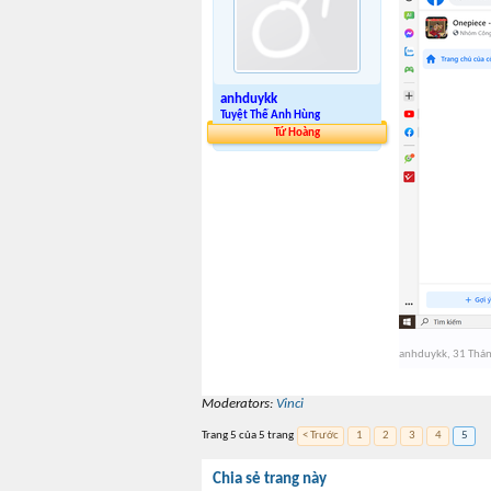
anhduykk
Tuyệt Thế Anh Hùng
Tứ Hoàng
anhduykk
,
31 Thán
Moderators:
Vinci
Trang 5 của 5 trang
< Trước
1
2
3
4
5
Chia sẻ trang này