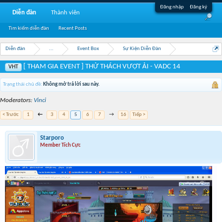
Đăng nhập
Đăng ký
Diễn đàn
Thành viên
Tìm kiếm diễn đàn
Recent Posts
Diễn đàn
...
Event Box
Sự Kiện Diễn Đàn
[ THAM GIA EVENT ] THỬ THÁCH VƯỢT ẢI - VADC 14
VHT
Trạng thái chủ đề:
Không mở trả lời sau này.
Moderators:
Vinci
< Trước
1
←
3
4
5
6
7
→
16
Tiếp >
Starporo
Member Tích Cực