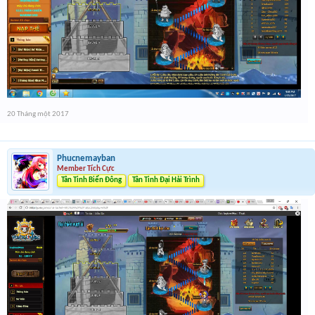
20 Tháng một 2017
Phucnemayban
Member Tích Cực
Tân Tinh Biển Đông
Tân Tinh Đại Hải Trình