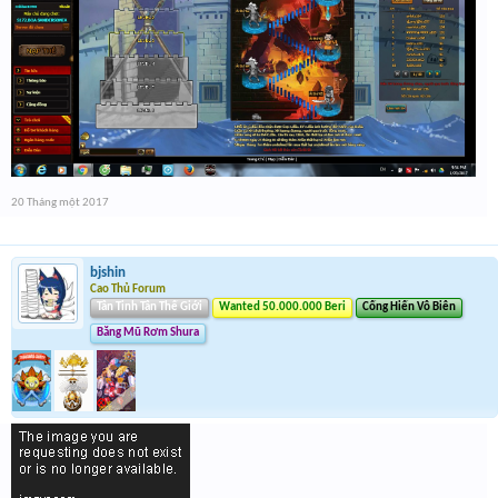
20 Tháng một 2017
bjshin
Cao Thủ Forum
Tân Tinh Tân Thế Giới
Wanted 50.000.000 Beri
Cống Hiến Vô Biên
Băng Mũ Rơm Shura