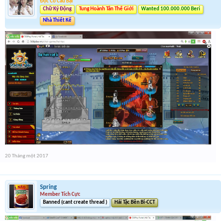
Độc Cô Cầu Bại
Chữ Ký Động
Tung Hoành Tân Thế Giới
Wanted 100.000.000 Beri
Nhà Thiết Kế
20 Tháng một 2017
Spring
Member Tích Cực
Banned (cant create thread )
Hải Tặc Bền Bỉ-CCT