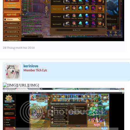
28 Tháng mười hai 2016
kerinlove
Member Tích Cực
[/URL][/IMG]