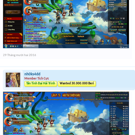
29 Tháng mười hai 2016
nh0ks4dd
Member Tích Cực
Tân Tinh Đại Hải Trình
Wanted 30.000.000 Beri