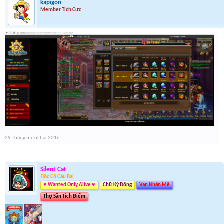
kapigon
Member Tích Cực
29 Tháng mười hai 2016
Silent Cat
Độc Cô Cầu Bại
♥ Wanted Only Alive ♥
Chữ Ký Động
Vạn Nhân Mê
Thợ Săn Tích Điểm