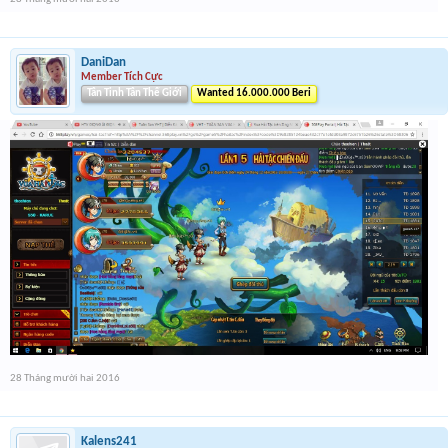
DaniDan
Member Tích Cực
Tân Tinh Tân Thế Giới
Wanted 16.000.000 Beri
28 Tháng mười hai 2016
Kalens241