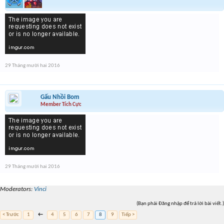
29 Tháng mười hai 2016
Gấu Nhồi Bom
Member Tích Cực
29 Tháng mười hai 2016
Moderators:
Vinci
(Bạn phải Đăng nhập để trả lời bài viết.)
< Trước
1
←
4
5
6
7
8
9
Tiếp >