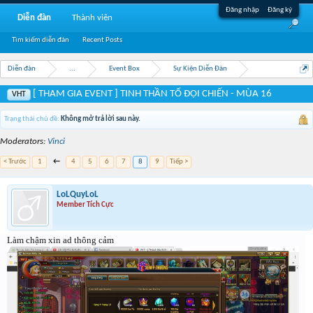
Đăng nhập
Đăng ký
Diễn đàn
Thành viên
Tìm kiếm diễn đàn
Recent Posts
Diễn đàn
...
Event Box
Sự Kiện Diễn Đàn
[ THAM GIA EVENT ] TINH THẦN TỔ ĐỘI CHIẾN - MÙA 16
VHT
Trạng thái chủ đề:
Không mở trả lời sau này.
Moderators:
Vinci
< Trước
1
←
4
5
6
7
8
9
Tiếp >
LoLQuyLoL
Member Tích Cực
Làm chậm xin ad thông cảm