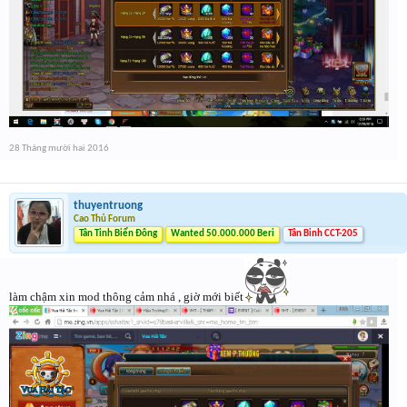
28 Tháng mười hai 2016
thuyentruong
Cao Thủ Forum
Tân Tinh Biển Đông
Wanted 50.000.000 Beri
Tân Binh CCT-205
làm chậm xin mod thông cảm nhá , giờ mới biết