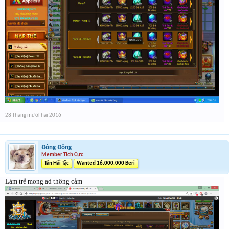
28 Tháng mười hai 2016
Đông Đông
Member Tích Cực
Tân Hải Tặc
Wanted 16.000.000 Beri
Làm trễ mong ad thông cảm