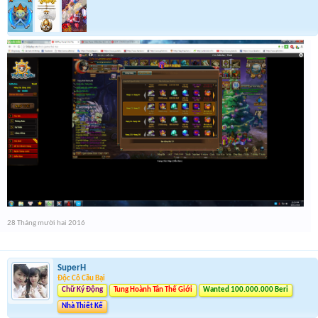
28 Tháng mười hai 2016
SuperH
Độc Cô Cầu Bại
Chữ Ký Động
Tung Hoành Tân Thế Giới
Wanted 100.000.000 Beri
Nhà Thiết Kế