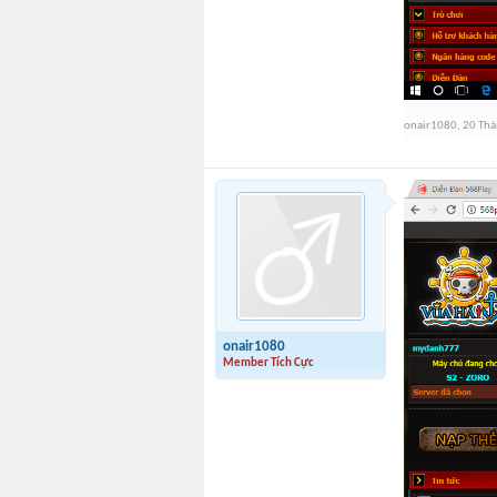
onair1080
,
20 Thá
onair1080
Member Tích Cực