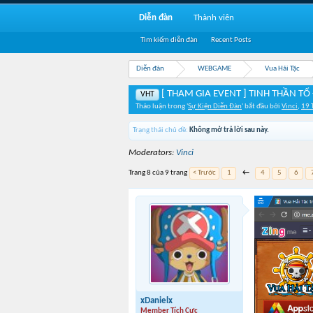
Diễn đàn
Thành viên
Tìm kiếm diễn đàn
Recent Posts
Diễn đàn
WEBGAME
Vua Hải Tặc
[ THAM GIA EVENT ] TINH THẦN TỔ 
VHT
Thảo luận trong '
Sự Kiện Diễn Đàn
' bắt đầu bởi
Vinci
,
19 
Trạng thái chủ đề:
Không mở trả lời sau này.
Moderators:
Vinci
Trang 8 của 9 trang
< Trước
1
←
4
5
6
xDanielx
Member Tích Cực