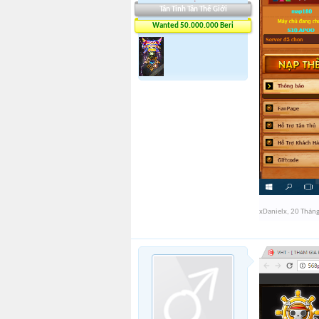
Tân Tinh Tân Thế Giới
Wanted 50.000.000 Beri
xDanielx
,
20 Tháng