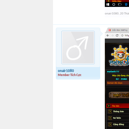
onair1080
,
20 Thá
onair1080
Member Tích Cực