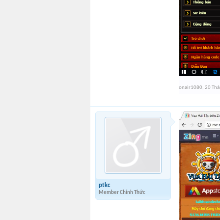
onair1080
,
20 Thá
ptkc
Member Chính Thức