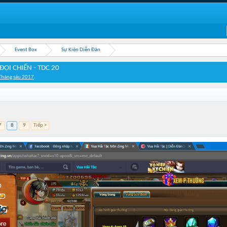
Event Box
Sự Kiện Diễn Đàn
ĐỘI CHIẾN - TDC 20
Tháng sáu 2017
.
7
8
9
Tiếp >