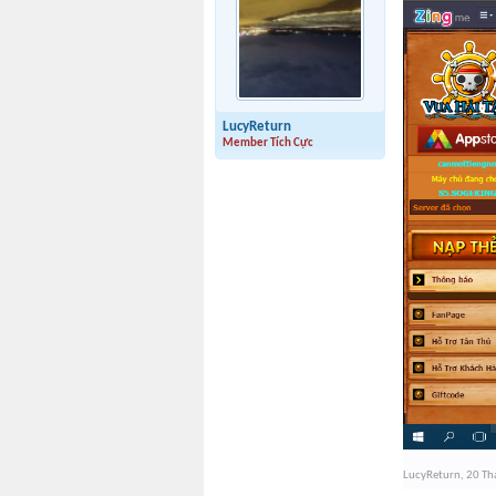
LucyReturn
Member Tích Cực
LucyReturn
,
20 Th