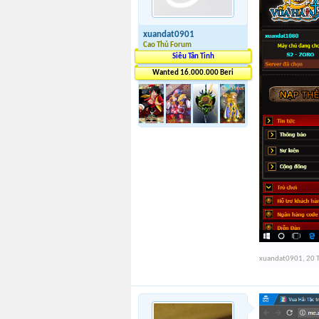
xuandat0901
Cao Thủ Forum
Siêu Tân Tinh
Wanted 16.000.000 Beri
xuandat0901
,
20 